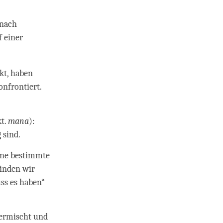
 nach
f einer
kt, haben
onfrontiert.
kt.
mana
):
g sind.
ine bestimmte
finden wir
uss es haben“
vermischt und