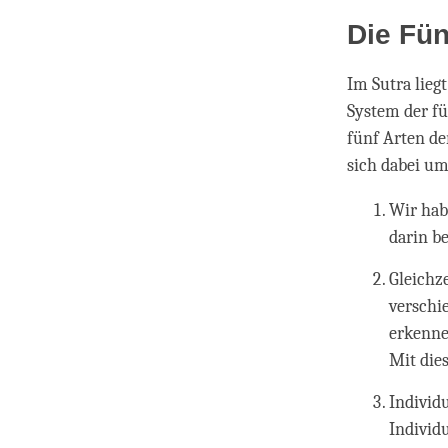
Die Fün
Im Sutra lieg
System der fü
fünf Arten de
sich dabei um
Wir habe
darin b
Gleichze
verschi
erkenne
Mit die
Individu
Individ