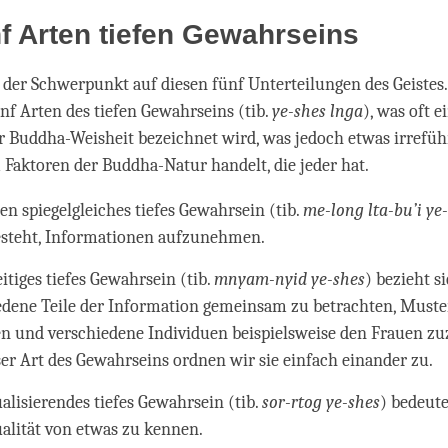
f Arten tiefen Gewahrseins
t der Schwerpunkt auf diesen fünf Unterteilungen des Geistes. 
nf Arten des tiefen Gewahrseins (tib.
ye-shes lnga
), was oft e
r Buddha-Weisheit bezeichnet wird, was jedoch etwas irreführ
 Faktoren der Buddha-Natur handelt, die jeder hat.
n spiegelgleiches tiefes Gewahrsein (tib.
me-long lta-bu’i ye
esteht, Informationen aufzunehmen.
itiges tiefes Gewahrsein (tib.
mnyam-nyid ye-shes
) bezieht s
edene Teile der Information gemeinsam zu betrachten, Muste
n und verschiedene Individuen beispielsweise den Frauen z
ser Art des Gewahrseins ordnen wir sie einfach einander zu.
alisierendes tiefes Gewahrsein (tib.
sor-rtog ye-shes
) bedeute
ualität von etwas zu kennen.