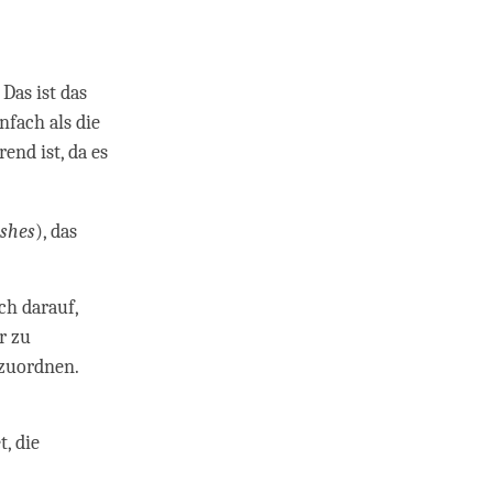
Das ist das
infach als die
end ist, da es
-shes
), das
ich darauf,
r zu
uzuordnen.
t, die