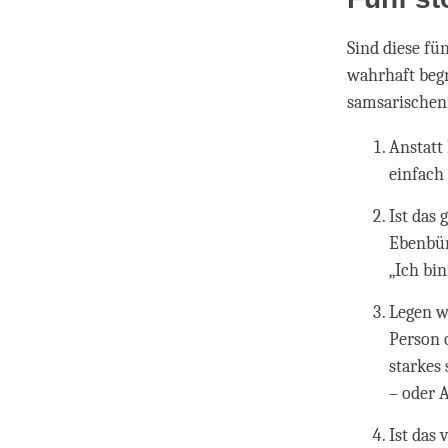
Sind diese fü
wahrhaft begr
samsarischen
Anstatt
einfach 
Ist das 
Ebenbür
„Ich bin
Legen w
Person 
starkes
– oder 
Ist das