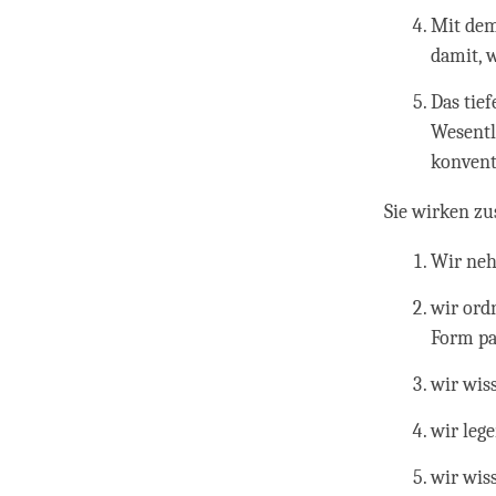
Mit dem
damit, 
Das tief
Wesentli
konvent
Sie wirken 
Wir neh
wir ord
Form pa
wir wiss
wir leg
wir wis