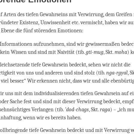
nf Arten des tiefen Gewahrseins mit Verwirrung, dem Greifen
ündeter Existenz, Unwissenheit etc. vermischt, haben wir au
 Ebene die fünf störenden Emotionen:
 Informationen aufzunehmen, sind wir gewissermaßen bedec
kein Wissen und sind mit Naivität (tib.
gti-mug
, Skt.
moha
) k
gleichsetzende tiefe Gewahrsein bedeckt, sehen wir nicht die
tigkeit von uns und anderen und sind stolz (tib.
nga-rgyal
, S
 viel besser.“ Wir erkennen nicht, dass wir und alle ebenbürti
ir uns mit dem individualisierenden tiefen Gewahrsein auf e
oder Sache fest und sind mit dieser Verwirrung bedeckt, emp
 sehnsüchtiges Verlangen (tib.
’dod-chags
, Skt.
raga
) – „ich m
Anhaftung, wenn wir es bereits haben.
 vollbringende tiefe Gewahrsein bedeckt und mit Verwirrung 