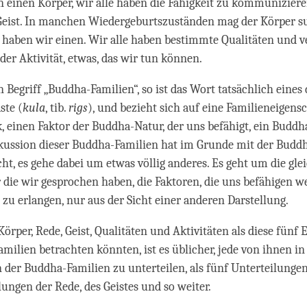
n einen Körper, wir alle haben die Fähigkeit zu kommuniziere
eist. In manchen Wiedergeburtszuständen mag der Körper sub
haben wir einen. Wir alle haben bestimmte Qualitäten und v
der Aktivität, etwas, das wir tun können.
 Begriff „Buddha-Familien“, so ist das Wort tatsächlich eines 
ste (
kula
, tib.
rigs
), und bezieht sich auf eine Familieneigensc
k, einen Faktor der Buddha-Natur, der uns befähigt, ein Buddh
skussion dieser Buddha-Familien hat im Grunde mit der Budd
cht, es gehe dabei um etwas völlig anderes. Es geht um die gle
die wir gesprochen haben, die Faktoren, die uns befähigen w
zu erlangen, nur aus der Sicht einer anderen Darstellung.
Körper, Rede, Geist, Qualitäten und Aktivitäten als diese fünf
milien betrachten könnten, ist es üblicher, jede von ihnen in
 der Buddha-Familien zu unterteilen, als fünf Unterteilungen
lungen der Rede, des Geistes und so weiter.