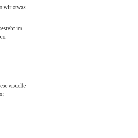
un wir etwas
besteht im
sen
se visuelle
en;