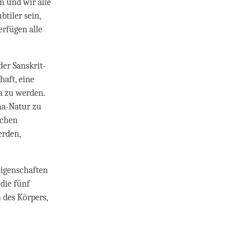
n und wir alle
tiler sein,
erfügen alle
der Sanskrit-
haft, eine
a zu werden.
ha-Natur zu
ichen
erden,
 Eigenschaften
 die fünf
 des Körpers,