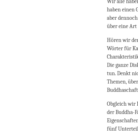
Wir alle habe
haben einen G
aber dennoch 
über eine Art 
Hören wir den
Wörter für Ka
Charakteristi
Die ganze Di
tun. Denkt ni
Themen, über 
Buddhaschaft 
Obgleich wir 
der Buddha-Fa
Eigenschaften
fünf Untertei