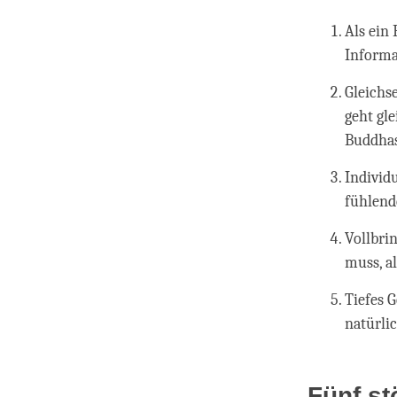
Als ein
Informa
Gleichs
geht gl
Buddhas,
Individu
fühlend
Vollbri
muss, a
Tiefes 
natürli
Fünf s