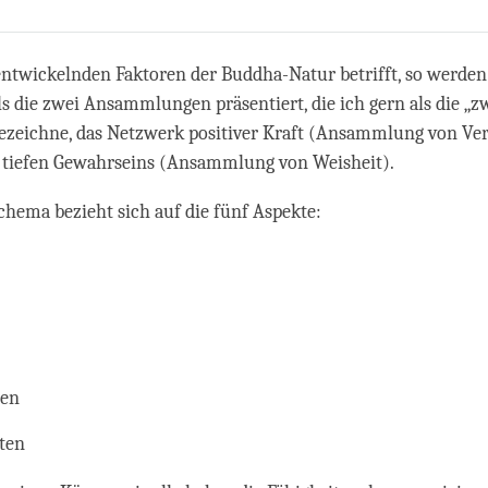
Share
Bookmark
on
facebook
entwickelnden Faktoren der Buddha-Natur betrifft, so werden 
s die zwei Ansammlungen präsentiert, die ich gern als die „z
ezeichne, das Netzwerk positiver Kraft (Ansammlung von Ver
 tiefen Gewahrseins (Ansammlung von Weisheit).
chema bezieht sich auf die fünf Aspekte:
ten
äten