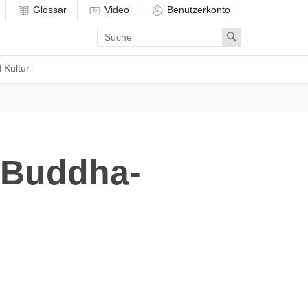
Glossar
Video
Benutzerkonto
Enter
Search
search
term
 Kultur
r Buddha-