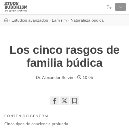
Close
Study
Buddhism
Home
›
Estudios avanzados
›
Lam rim
›
Naturaleza búdica
Los cinco rasgos de
familia búdica
Dr. Alexander Berzin
10:05
Share
Bookmark
on
CONTENIDO GENERAL
facebook
Cinco tipos de conciencia profunda