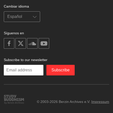
Cambiar idioma
Síguenos en
on
on
on
on
facebook
X
soundcloud
youtube
Subscribe to our newsletter
Enter
Subscribe
your
email
Study
© 2003-2026 Berzin Archives e.V.
Impressum
Buddhism
Home