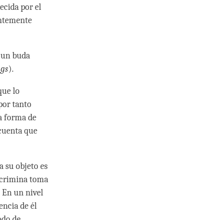
lecida por el
ntemente
e un buda
ngs
).
que lo
por tanto
na forma de
 cuenta que
a su objeto es
iscrimina toma
. En un nivel
ncia de él
odo de