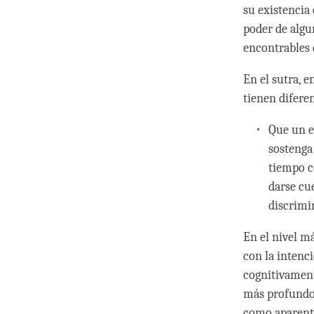
su existencia
poder de algu
encontrables 
En el sutra, 
tienen difere
Que un e
sostenga
tiempo c
darse cu
discrimi
En el nivel m
con la intenc
cognitivament
más profundo,
como aparent