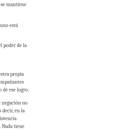
s se mantiene
 uno está
l poder de la
estra propia
compañantes
o de ese logro.
e negación no
 decir, en la
xistencia
. Nada tiene