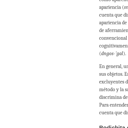
apariencia (
s
cuenta que di
apariencia de
de aferramient
convencional 
cognitivament
(
dngos-'gal
).
En general, 
sus objetos. 
excluyentes d
método y la s
discrimina de
Para entender
cuenta que di
Bodichita