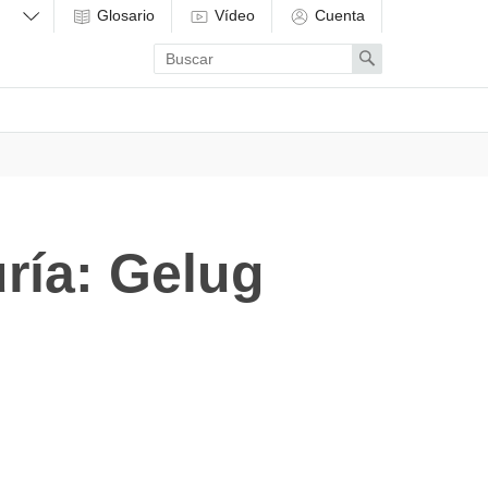
Glosario
Vídeo
Cuenta
Enter
Search
search
term
ría: Gelug