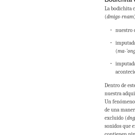
La bodichita 
(
dmigs-rnam
nuestro 
imputada
(
ma-'ong
imputada
aconteci
Dentro de este
nuestra adqui
Un fenómeno 
de una manera
excluido (
dng
sonidos que e
contienen nin