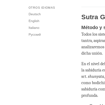
OTROS IDIOMAS
Deutsch
Sutra 
English
Método y 
Italiano
Todos los sis
Русский
tantra, aspira
analizaremos
dicha unión.
En el nivel de
la sabiduría e
sct.
shunyata
como bodichi
sabiduría com
profunda.