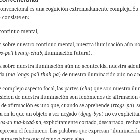
convencional es una cognición extremadamente compleja. Su 
) consiste en:
continuo mental,
 sobre nuestro continuo mental, nuestra iluminación aún no
s-pa'i byang-chub
, iluminación futura),
 sobre nuestra iluminación aún no acontecida, nuestra adqu
da (
ma-'ongs-pa'i thob-pa
) de nuestra iluminación aún no ac
 complejo aspecto focal, las partes (
cha
) que son nuestra il
sición de nuestra iluminación son fenómenos de afirmación 
de afirmación es uno que, cuando se aprehende (
rtogs-pa
), 
 en la que un objeto a ser negado (
dgag-bya
) no es explícit
os-su ma-bcad-pa
, explícitamente cortado, descartado, recha
xpresan el fenómeno. Las palabras que expresan “iluminación
guna palabra que niegue o corte algo.