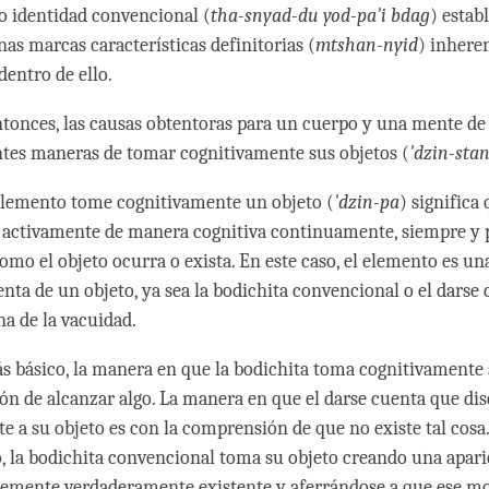
 o identidad convencional (
tha-snyad-du yod-pa'i bdag
) estab
nas marcas características definitorias (
mtshan-nyid
) inhere
dentro de ello.
entonces, las causas obtentoras para un cuerpo y una mente d
ntes maneras de tomar cognitivamente sus objetos (
'dzin-sta
lemento tome cognitivamente un objeto (
'dzin-pa
) significa 
 activamente de manera cognitiva continuamente, siempre y 
omo el objeto ocurra o exista. En este caso, el elemento es u
enta de un objeto, ya sea la bodichita convencional o el darse
na de la vacuidad.
ás básico, la manera en que la bodichita toma cognitivamente 
ión de alcanzar algo. La manera en que el darse cuenta que d
e a su objeto es con la comprensión de que no existe tal cosa
 la bodichita convencional toma su objeto creando una aparie
emente verdaderamente existente y aferrándose a que ese m