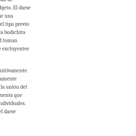
bjeto. El darse
ar una
l tipo previo
la bodichita
ad toman
e excluyentes
gnitivamente
tuamente
 la unión del
cuenta que
ndividuales.
l darse