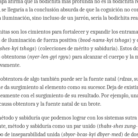
pa afirma que la bodichita más profunda no es la bodichita re
, se llegaría a la conclusión absurda de que la cognición no c
a iluminación, sino incluso de un jarrón, sería la bodichita rea
hitas son los cimientos para fortalecer y expandir los entram
 de iluminación de fuerza positiva (
bsod-nams-kyi tshogs
) y
-shes-kyi tshogs
) (colecciones de mérito y sabiduría). Estos 
s obtentoras (
nyer-len-gyi rgyu
) para alcanzar el cuerpo y la
ivamente.
 obtentora de algo también puede ser la fuente natal (
rdzas
, 
ue da surgimiento al elemento como su sucesor. Deja de existi
eamente con el surgimiento de su resultado. Por ejemplo, una
 causa obtentora y la fuente natal de un brote.
étodo y sabiduría que podemos lograr con los sistemas sutra 
te, método y sabiduría como un par unido (
thabs-shes zung-
po de inseparabilidad unida (
sbyor-bcas-kyi dbyer-med
) de do