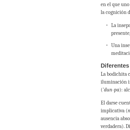
en el que uno 
la cognición 
La insep
presente,
Una inse
meditaci
Diferente
La bodichita 
iluminación i
(
'dun-pa
): al
El darse cuen
implicativa (
ausencia abso
verdadera). D