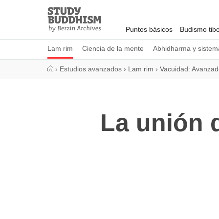
Close
Study
Buddhism
Puntos básicos
Budismo tib
Home
Lam rim
Ciencia de la mente
Abhidharma y sistema
›
Estudios avanzados
›
Lam rim
›
Vacuidad: Avanzad
La unión 