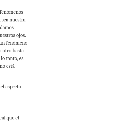
n fenómenos
 sea nuestra
odamos
estros ojos.
o un fenómeno
 otro hasta
lo tanto, es
no está
el aspecto
cal que el