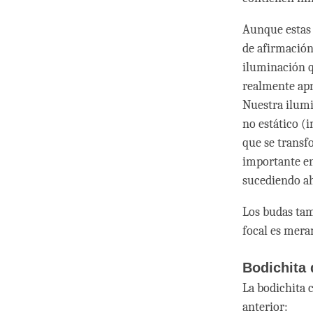
Aunque estas 
de afirmación
iluminación q
realmente apr
Nuestra ilum
no estático 
que se transf
importante en
sucediendo ah
Los budas tam
focal es mera
Bodichita
La bodichita 
anterior: