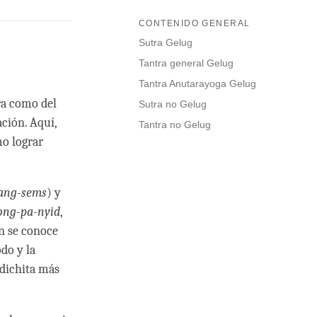
CONTENIDO GENERAL
Sutra Gelug
Tantra general Gelug
Tantra Anutarayoga Gelug
ra como del
Sutra no Gelug
ación. Aquí,
Tantra no Gelug
o lograr
ang-sems
) y
ong-pa-nyid
,
én se conoce
odo y la
odichita más