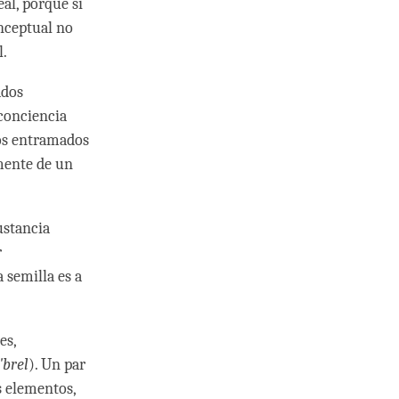
al, porque si
onceptual no
l.
ados
 conciencia
dos entramados
 mente de un
sustancia
r
 semilla es a
es,
'brel
). Un par
s elementos,