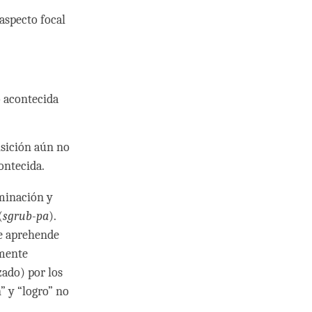
aspecto focal
 acontecida
isición aún no
ontecida.
uminación y
(
sgrub-pa
).
se aprehende
amente
zado) por los
” y “logro” no