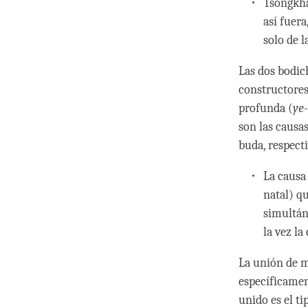
Tsongkha
así fuera
solo de l
Las dos bodic
constructores
profunda (
ye
son las causa
buda, respect
La causa
natal) q
simultán
la vez la
La unión de m
específicamen
unido es el ti