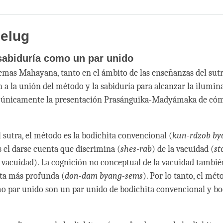
Share
Bookmark
on
facebook
Gelug
sabiduría como un par unido
temas Mahayana, tanto en el ámbito de las enseñanzas del sut
n a la unión del método y la sabiduría para alcanzar la ilumin
 únicamente la presentación Prasánguika-Madyámaka de cóm
l sutra, el método es la bodichita convencional (
kun-rdzob by
s el darse cuenta que discrimina (
shes-rab
) de la vacuidad (
st
, vacuidad). La cognición no conceptual de la vacuidad tambi
ta más profunda (
don-dam byang-sems
). Por lo tanto, el mét
o par unido son un par unido de bodichita convencional y b