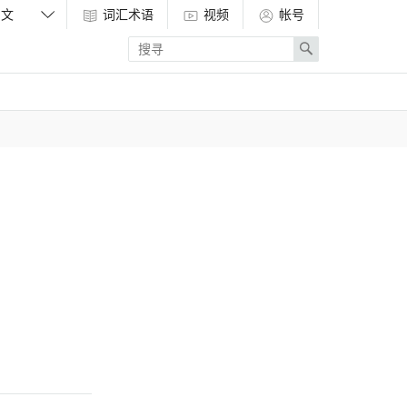
词汇术语
视频
帐号
Enter
Search
search
term