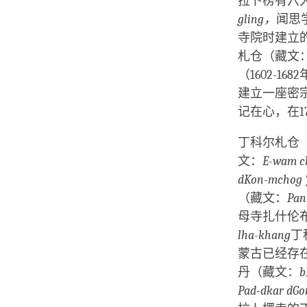
拉卜楞有六
gling，
闻思
寺院时建立
札仓（藏文
（1602-1
建立一座密
记在心，在1
丁科尔札仓
文：
E-wam ch
dKon-mchog ‘
（藏文：
Pan
母寺扎什伦
lha-khang
丁
蒙古已经存
丹（藏文：
b
Pad-dkar dGo