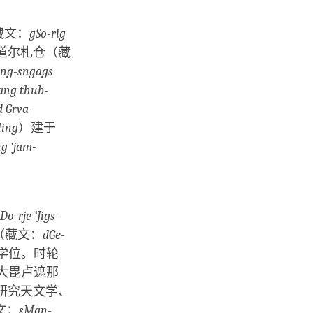
藏文：
gSo-rig
吉道尔札仓（藏
ang-sngags
ang thub-
d Grva-
ling
）建于
g ‘jam-
：
Do-rje ‘Jigs-
（藏文：
dGe-
学位。时轮
大毘卢遮那
研究天文学、
文：
sMan-