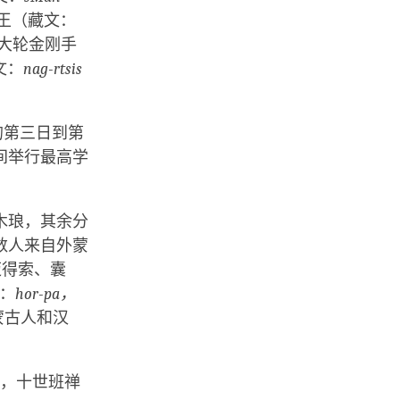
王（藏文：
大轮金刚手
文：
nag-rtsis
的第三日到第
间举行最高学
木琅，其余分
数人来自外蒙
迈得索、囊
：
hor-pa，
蒙古人和汉
0年，十世班禅