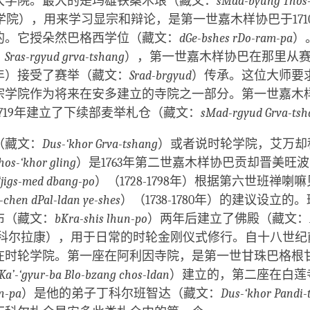
大学院。最大的是玛雄铁桑木琅（藏文：
sMad-byung Thos
学院），用来学习显宗和辩论，是第一世嘉木样协巴于171
的。它授朵然巴格西学位（藏文：
dGe-bshes rDo-ram-pa
）
：
Sras-rgyud grva-tshang
），第一世嘉木样协巴在那里从赛
682年）接受了赛举（藏文：
Srad-brgyud
）传承。这位大师要
宗学院作为将来在安多建立的寺院之一部分。第一世嘉木
719年建立了下续部麦举札仓（藏文：
sMad-rgyud Grva-ts
（藏文：
Dus-‘khor Grva-tshang
）或者说时轮学院，艾万却
os-‘khor gling
）是1763年第二世嘉木样协巴贡却晋美旺
jigs-med dbang-po
）（1728-1798年）根据第六世班禅喇
-chen dPal-ldan ye-shes
）（1738-1780年）的建议设立的
布（藏文：
bKra-shis lhun-po
）两年后建立了佛殿（藏文：
科尔拉康），用于日常的时轮金刚仪式修行。自十八世纪
在时轮学院。第一座在阿利因寺院，是第一世甘珠巴格根甘
Ka’-‘gyur-ba Blo-bzang chos-ldan
）建立的，第二座在白莲
n-pa
）是他的弟子丁科尔班智达（藏文：
Dus-‘khor Pandi-