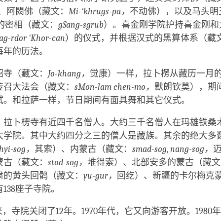
、阿閦佛（藏文：
Mi-‘khrugs-pa，
不动佛），以及马头明
的密相（藏文：
gSang-sgrub
）。喜金刚学院护持喜金刚和
ag-rdor ‘Khor-can
）的仪式，并根据汉式的黑算体系（藏
每年的历法。
昭寺（藏文：
Jo-khang，
觉康）一样，拉卜楞从藏历一月
传召大法会（藏文：
sMon-lam chen-mo，
默朗钦莫），期
试。和拉萨一样，节日期间有面具舞和其它仪式。
，拉卜楞寺有近四千名僧人。大约三千名僧人在玛雄铁桑
大学院。其中大约四分之三的僧人是藏族。其余的绝大多
hyi-sog，
其索）、内蒙古（藏文：
smad-sog
,
nang-sog，
蒙古（藏文：
stod-sog，
堆得索）、北部安多的蒙古（藏文
肃的黄头回鹘（藏文：
yu-gur，
回纥）、新疆的卡尔梅克
138座子寺院。
以来，寺院关闭了12年。1970年代，它又向游客开放。198