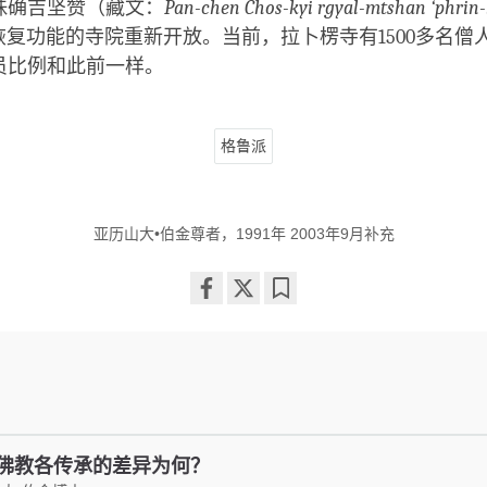
珠确吉坚赞（藏文：
Pan-chen Chos-kyi rgyal-mtshan ‘phrin-
恢复功能的寺院重新开放。当前，拉卜楞寺有1500多名僧
员比例和此前一样。
格鲁派
亚历山大•伯金尊者，1991年 2003年9月补充
Share
Bookmark
on
facebook
佛教各传承的差异为何？