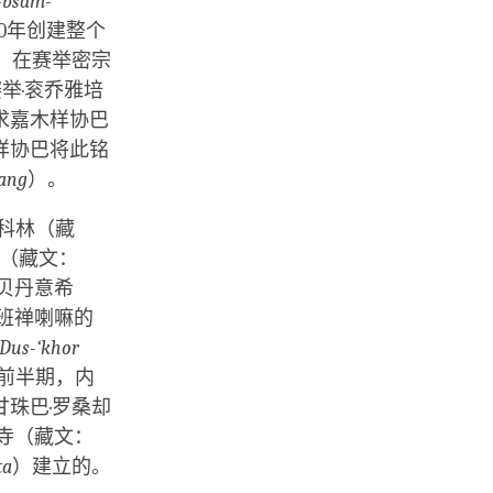
-bsam-
0年创建整个
。在赛举密宗
举·衮乔雅培
求嘉木样协巴
样协巴将此铭
hang
）。
科林（藏
波（藏文：
嘛贝丹意希
。班禅喇嘛的
Dus-‘khor
前半期，内
珠巴·罗桑却
寺（藏文：
ta
）建立的。