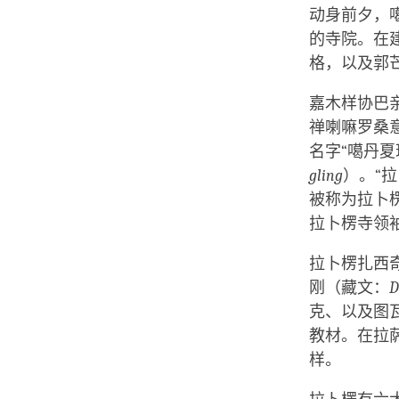
动身前夕，
的寺院。在
格，以及郭
嘉木样协巴
禅喇嘛罗桑
名字“噶丹夏
gling
）。“
被称为拉卜
拉卜楞寺领
拉卜楞扎西
刚（藏文：
D
克、以及图
教材。在拉
样。