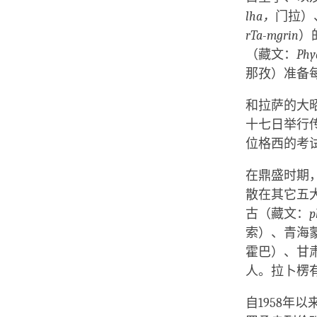
lha，
门拉）
rTa-mgrin
）
（藏文：
Phy
那孜）准备
和拉萨的大
十七日举行
位格西的考
在鼎盛时期
散在其它五
古（藏文：
p
索）、青海
霍巴）、甘
人。拉卜楞有
自1958年