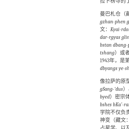
拉卜楞寺的
曼巴札仓（
gzhan-phen g
文：
Kyai-rdo
dar-rgyas gli
bstan dbang-
tshang
）或
1943年，
dbyangs ye-sh
像拉萨的原
gSang-‘dus
）
byed
）密宗
bshes bKa’-r
学院不仅负
神变（藏文
占星学、以