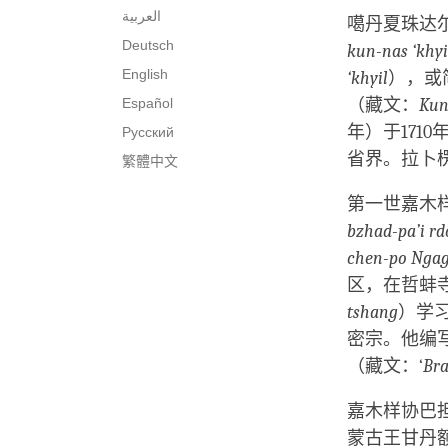
العربية
噶丹夏珠达
Deutsch
kun-nas ‘khyi
English
‘khyil
），或
Español
（藏文：
Kun
年）于171
Русский
省界。拉卜
繁體中文
第一世嘉木
bzhad-pa’i rd
chen-po Ngag
区，在哲蚌寺
tshang
）学
密宗。他编
（藏文：‘
Bra
嘉木样协巴
蒙古王甘丹