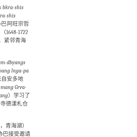
 bkra-shis
ra-shis
巴·阿旺宗哲
（1648-1722
省，紧邻青海
am-dbyangs
bang lnga-pa
，来自安多地
-mang Grva-
hang
）学习了
蚌寺德漾札仓
n，
青海湖）
协巴接受邀请