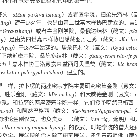
丁科尔札仓是安多此类札仓中的第一个。
藏文：
sMan-pa Grva-tshang
）或者医学院，扫柔先潘林（
ling
）建于1784年，也是由第二世嘉木样协巴建立的。
r Grva-tshang
）或者喜金刚学院，桑俄达结林（藏文：
gS
ng
）是由第四世嘉木样协巴噶藏图丹旺秀（藏文：
sKal-bz
phyug
）于1879年始建的。居朵巴札仓（藏文：
rGyud-bsto
者下续部密宗院，桑陈多结林（藏文：
gSang-chen rdo-rje g
是第五世嘉木样协巴洛藏嘉央·益西丹贝坚赞（藏文：
Blo-bzan
es bstan-pa’i rgyal-mtshan
）建立的。
型一样，拉卜楞的两座密宗学院主要研究密集金刚（藏文
、胜乐金刚（藏文：
bDe-mchog
）和大威德金刚（藏文：
r
体系。和拉萨的两座密宗学院一样，它们授予噶然巴格西
am-pa
）和阿然巴格西（藏文：
dGe-bshes sNgags-ram-pa
）
责时轮金刚仪式，也负责贡日（藏文：
Kun-rig，
遍明）和
：
rNam-snang mngon-byang
）的仪式。时轮学院的僧人还
及数学。医学院的僧人除了研究医学，还负责药师佛（藏