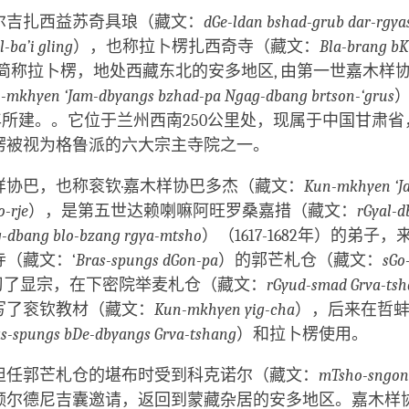
facebook
尔吉扎西益苏奇具琅（藏文：
dGe-ldan bshad-grub dar-rgyas
l-ba’i gling
），也称拉卜楞扎西奇寺（藏文：
Bla-brang bK
简称拉卜楞，地处西藏东北的安多地区, 由第一世嘉木样协
-mkhyen ‘Jam-dbyangs bzhad-pa Ngag-dbang brtson-‘grus
）
0年所建。。它位于兰州西南250公里处，现属于中国甘肃
楞被视为格鲁派的六大宗主寺院之一。
样协巴，也称衮钦·嘉木样协巴多杰（藏文：
Kun-mkhyen ‘J
o-rje
），是第五世达赖喇嘛阿旺罗桑嘉措（藏文：
rGyal-d
-dbang blo-bzang rgya-mtsho
）（1617-1682年）的弟子
（藏文：‘
Bras-spungs dGon-pa
）的郭芒札仓（藏文：
sGo
习了显宗，在下密院举麦札仓（藏文：
rGyud-smad Grva-ts
写了衮钦教材（藏文：
Kun-mkhyen yig-cha
），后来在哲
s-spungs bDe-dbyangs Grva-tshang
）和拉卜楞使用。
担任郭芒札仓的堪布时受到科克诺尔（藏文：
mTsho-sngo
额尔德尼吉囊邀请，返回到蒙藏杂居的安多地区。嘉木样