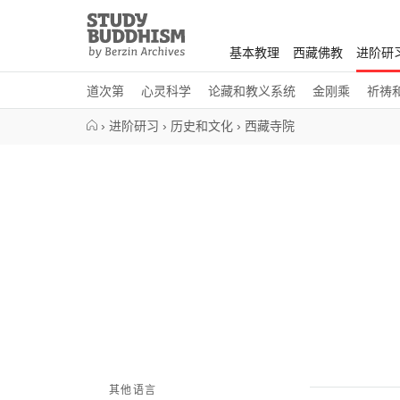
Close
Study
Buddhism
基本教理
西藏佛教
进阶研
Home
道次第
心灵科学
论藏和教义系统
金刚乘
祈祷
›
进阶研习
›
历史和文化
›
西藏寺院
其他语言