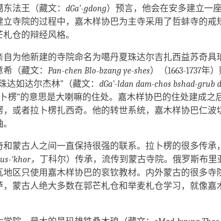
噶东法王（藏文：
dGa’-gdong
）预言，他会在安多建立一
建立寺院的过程中，嘉木样协巴为主寺采用了哲蚌寺的戒
芒札仓的辩经风格。
亲自为他新建的寺院命名为噶丹夏珠达尔吉扎西益苏奇具
意希（藏文：
Pan-chen Blo-bzang ye-shes
）（1663-1737
珠达如达尔杰林”（藏文：
dGa’-ldan dam-chos bshad-grub d
拉卜楞”的意思是大喇嘛的住处。嘉木样协巴的住处建成之
楞，或者拉卜楞扎西奇。他的转世系统，嘉木样协巴仁波
袖。
奇和蒙古人之间一直保持很强的联系。拉卜楞的很多传承
us-‘khor，
丁科尔）传承，流传到蒙古寺院。俄罗斯布里
瓦地区只使用嘉木样协巴的衮钦教材。内外蒙古的很多寺
萨，蒙古人绝大多数在郭芒札仓和举麦札仓学习，就像嘉