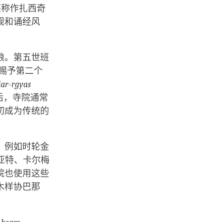
座称作扎西奇
规和诵经风
琅。第五世班
年）赐予第二个
ar-rgyas
后，寺院通常
切成为传统的
，例如时轮金
亚特、卡尔梅
院也使用这些
木样协巴那