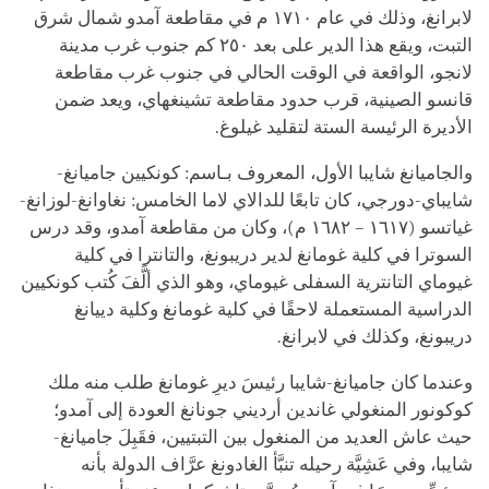
لابرانغ، وذلك في عام ١٧١٠ م في مقاطعة آمدو شمال شرق
التبت، ويقع هذا الدير على بعد ٢٥٠ كم جنوب غرب مدينة
لانجو، الواقعة في الوقت الحالي في جنوب غرب مقاطعة
قانسو الصينية، قرب حدود مقاطعة تشينغهاي، ويعد ضمن
الأديرة الرئيسة الستة لتقليد غيلوغ.
والجاميانغ شايبا الأول، المعروف بـاسم: كونكيين جاميانغ-
شايباي-دورجي، كان تابعًا للدالاي لاما الخامس: نغاوانغ-لوزانغ-
غياتسو (١٦١٧ – ١٦٨٢ م)، وكان من مقاطعة آمدو، وقد درس
السوترا
في كلية غومانغ لدير دريبونغ، والتانترا في كلية
غيوماي التانترية السفلى غيوماي، وهو الذي ألَّفَ كُتب كونكيين
الدراسية المستعملة لاحقًا في كلية غومانغ وكلية دييانغ
دريبونغ، وكذلك في لابرانغ.
وعندما كان جاميانغ-شايبا رئيسَ ديرِ غومانغ طلب منه ملك
كوكونور المنغولي غاندين أرديني جونانغ العودة إلى آمدو؛
حيث عاش العديد من المنغول بين التبتيين، فقَبِلَ جاميانغ-
شايبا، وفي عَشِيَّة رحيله تنبَّأ الغادونغ عرَّاف الدولة بأنه