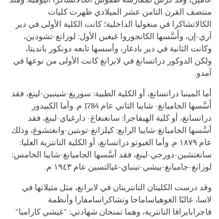
منتصف القرن الثامن عشر الميلادي ظهرت كليات
الكالاتشاكرا في منغوليا الداخلية؛ كانت الكلية الأولى في دير
آري-إن، وأَسَّسها الكانجوروا غيغين الأول: لوزانغ-تشودين،
وكانت الثانية في دير بادغار، وأسسها تابعه دونكور بانديتا،
ولكن الدوكور دراتسانغ في لابرانغ كانت الأولى من نوعها في
آمدو.
أما المينبا دراتسانغ، أو الكلية الطبية: سوريغ-شينبين-لينغ، فقد
أَسَّسها الجاميانغ- شايبا الثاني عام 1784 م. وأما الكييدور
دراتسانغ، أو كلية الهيفاجرا: سانغنغاغ- دارغياي-لينغ، فقد
أسَّسها الجاميانغ-شايبا الرابع: كيلزانغ-توبتين-وانغتشوغ، وذلك
عام ١٨٧٩ م. وأما الغيوتو دراتسانغ، أو الكلية التانترية العليا:
سانغتشين-دورجي-لينغ، فقد أسَّسها الجاميانغ-شايبا الخامس:
لوزانغ-جاميانغ-ييشي-تينباي-غيالتسين عام ١٩٤٣ م.
وقد درست الكليتان التانتريتان في لابرانغ، مثل مثيلاتها في
لاسا، غالبًا الغوهياساماجا وتشاكراسامفارا وأنظمة
فاجرابايرافا التانترية، وهما تمنحان شهادتي: "غيشي كارامبا"