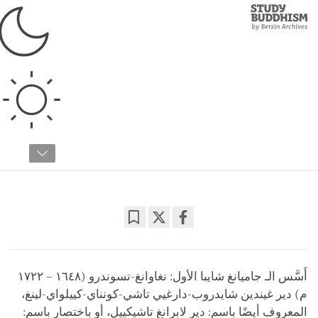
Study
Clos
Buddhism
Home
›
دراسات متقدمة
›
تاريخ وثقافة
›
الأديرة في التبت
أديرة الغيلوك: دير لابرانغ
دكتور ألكسندر بيرزين
04:00
Bookmark
Share
on
facebook
أَسَّس الـ جاميانغ شايبا الأول: نغاوانغ-تسوندرو (١٦٤٨ – ١٧٢٢
م) دير غيندين شايدروب-دارغيي تاشي-كونناي-كييلواي-لينغ،
المعروف أيضًا باسم: دير لابرانغ تاشيكييل، أو باختصار باسم: