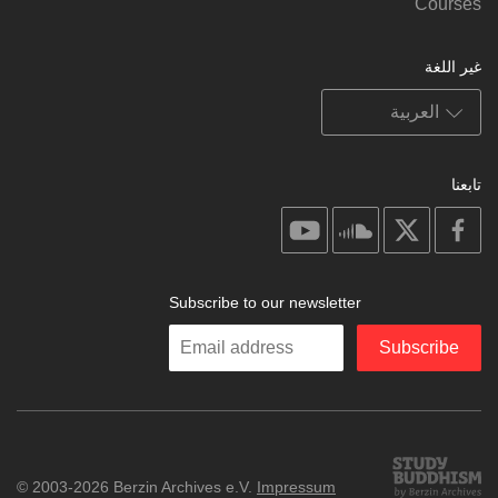
Courses
غير اللغة
تابعنا
on
on
on
on
youtube
soundcloud
facebook
X
Subscribe to our newsletter
Enter
Subscribe
your
email
Study
© 2003-2026 Berzin Archives e.V.
Impressum
Buddhism