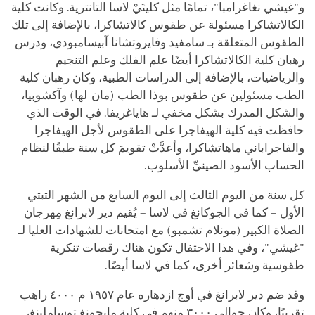
و"غيشي نغاغرامبا"، تمامًا مثل كليتَيْ لاسا التانترية. وكانت كلية
الكالاتشاكرا مسئولة عن طقوس كالاتشاكرا، بالإضافة إلى تلك
الطقوس المتعلقة بـ سامفيد وفايروتشانا آبيسامبودي، ودرس
رهبان كلية الكالاتشاكرا أيضًا علم الفلك وعلم التنجيم
والرياضيات، بالإضافة إلى الدراسات الطبية، وكان رهبان كلية
الطب مسئولين عن طقوس
بوذا
الطب (مان-لها) وآكشوبيا،
والشكل المدرك بشكل مخفي لـ هاياغريفا. في الوقت الذي
حافظت فيه كلية الهيفاجرا على الطقوس لأجل الهيفاجرا
والفاجراباني ماهاتشاكرا، وأعدَّتْ تقويمَ كل سنة طبقًا لنظام
الحساب الأسود الصينيِّ الأسلوب.
كل سنة من اليوم الثالث إلى اليوم السابع من الشهر التبتي
الأول – كما في الجوكانغ في لاسا – يُقيم دير لابرانغ مِهرجان
الصلاة الكبير (مونلام تشمبو) مع امتحانات للشهادات العليا لـ
"غيشي"، وفي هذا الاحتفال تكون هناك رقصات تنكرية
طقوسية وشعائر أخرى، كما في لاسا أيضًا.
وقد ضم دير لابرانغ في أوج ازدهاره عام ١٩٥٧ م ٤٠٠٠ راهب
تقريبًا، وكان حوالي ٣٠٠٠ منهم في كلية مايجونغ توساملينغ،