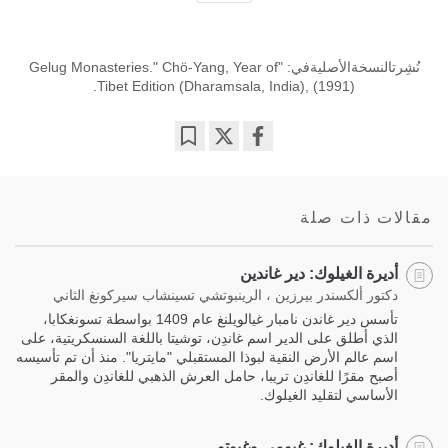
نُشِرتالنسخةالأصليةفي: "Gelug Monasteries." Chö-Yang, Year of
Tibet Edition (Dharamsala, India), (1991).
Bookmark
Share
on
facebook
مقالات ذات صلة
أديرة الغيلوك: دير غاندين
دكتور ألكسندر بيرزين ، الرينبوتشي تسينشاب سيركونغ الثاني
تأسس دير غاندن نامبار غيالويلنغ عام 1409 بواسطة تسونغكابا،
الذي أطلق على الدير اسم غاندِن، توشيتا باللغة السنسكريتية، على
اسم عالم الأرض النقية لبوذا المستقبلي "مايتريا". منذ أن تم تأسيسه
أصبح مقرًا للغاندِن تريبا، حامل العرش الذهبي للغاندِن والمقر
الأساسي لتقليد الغيلوك.
أديرة الغيلوك: غيومي وغيوتو