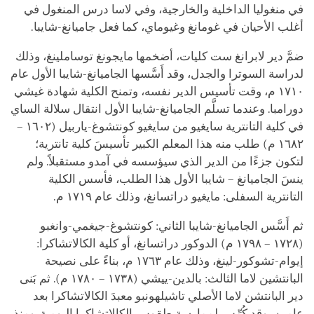
في منغوليا الداخلية والخارجية، وفي لاسا درس المنغول في
أغلب الأحيان في غومانغ وغيوماي، كما فعل جاميانغ-شايبا.
ضمَّ دير لابرانغ ست كليات، أضخمها مايجونغ توساملينغ، وذلك
لدراسة السوترا والجدل، وقد أَسَّسها الجاميانغ-شايبا الأول عام
١٧١٠ م، وقت تأسيس الدير نفسه، وتمنح الكلية شهادة غيشي
دورامبا. وعندما تسلَّم الجاميانغ-شايبا الأول انتقال سلالة الساي
في كلية التانترية سايغيو من سايغيو كونتشوغ-ياربيل (١٦٠٢ –
١٦٨٢ م) طلب منه هذا المعلم الكبير تأسيسَ كلية تانترية؛
لتكون جزءًا من الدير الذي سيؤسسه في آمدو مستقبلاً. ولم
ينسَ الجاميانغ – شايبا الأول هذا الطلب، فأسس الكلية
التانترية السفلى: مايغيو دراتسانغ، وذلك عام ١٧١٩ م.
ثم أَسَّس الجاميانغ-شايبا الثاني: كونتشوغ-جيغمي-وانغبو
(١٧٢٨ – ١٧٩٨ م) الدوكور دراتسانغ، أو كلية الكالاتشاكرا:
إيوام-تشوكور-لينغ، وذلك عام ١٧٦٣ م، بناءً على نصيحة
البانتشين لاما الثالث: بالدين-ييشي (١٧٣٨ – ١٧٨٠ م). ثم بَنى
دير البانتشن لاما الأصلي تاشيلهونبو معبدَ الكالاتشاكرا بعد
عامين، وقد كُرِّس لممارسة طقوس الكالاتشاكرا اليومية. ومنذ