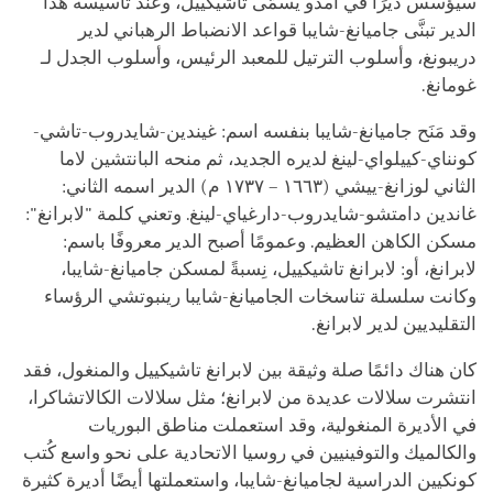
سيؤسِّس ديرًا في آمدو يُسمَّى تاشيكييل، وعند تأسيسه هذا
الدير تبنَّى جاميانغ-شايبا
قواعد الانضباط
الرهباني لدير
دريبونغ، وأسلوب الترتيل للمعبد الرئيس، وأسلوب الجدل لـ
غومانغ.
وقد مَنَح جاميانغ-شايبا بنفسه اسم: غيندين-شايدروب-تاشي-
كونناي-كييلواي-لينغ لديره الجديد، ثم منحه البانتشين لاما
الثاني لوزانغ-ييشي (١٦٦٣ – ١٧٣٧ م) الدير اسمه الثاني:
غاندين دامتشو-شايدروب-دارغياي-لينغ. وتعني كلمة "لابرانغ":
مسكن الكاهن العظيم. وعمومًا أصبح الدير معروفًا باسم:
لابرانغ، أو: لابرانغ تاشيكييل، نِسبةً لمسكن جاميانغ-شايبا،
وكانت سلسلة تناسخات الجاميانغ-شايبا رينبوتشي الرؤساء
التقليديين لدير لابرانغ.
كان هناك دائمًا صلة وثيقة بين لابرانغ تاشيكييل والمنغول، فقد
انتشرت سلالات عديدة من لابرانغ؛ مثل سلالات الكالاتشاكرا،
في الأديرة المنغولية، وقد استعملت مناطق البوريات
والكالميك والتوفينيين في روسيا الاتحادية على نحو واسع كُتب
كونكيين الدراسية لجاميانغ-شايبا، واستعملتها أيضًا أديرة كثيرة