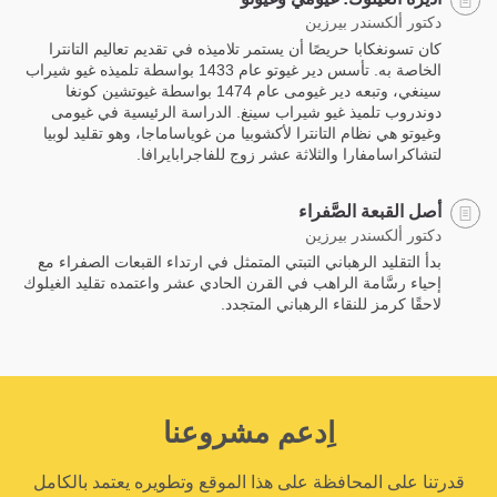
دكتور ألكسندر بيرزين
كان تسونغكابا حريصًا أن يستمر تلاميذه في تقديم تعاليم التانترا
الخاصة به. تأسس دير غيوتو عام 1433 بواسطة تلميذه غيو شيراب
سينغي، وتبعه دير غيومى عام 1474 بواسطة غيوتشين كونغا
دوندروب تلميذ غيو شيراب سينغ. الدراسة الرئيسية في غيومى
وغيوتو هي نظام التانترا لأكشوبيا من غوياساماجا، وهو تقليد لوبيا
لتشاكراسامفارا والثلاثة عشر زوج للفاجرابايرافا.
أصل القبعة الصَّفراء
دكتور ألكسندر بيرزين
بدأ التقليد الرهباني التبتي المتمثل في ارتداء القبعات الصفراء مع
إحياء رسَّامة الراهب في القرن الحادي عشر واعتمده تقليد الغيلوك
لاحقًا كرمز للنقاء الرهباني المتجدد.
اِدعم مشروعنا
قدرتنا على المحافظة على هذا الموقع وتطويره يعتمد بالكامل