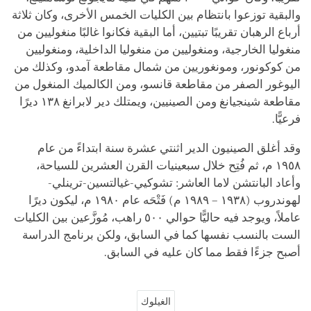
والبقية توزعوا بانتظام بين الكليات الخمس الأخرى، وكان ثلاثة
أرباع الرهبان تقريبًا تبتيين، أما البقية فكانوا غالبًا منغوليين من
منغوليا الخارجية، ومنغوليين من منغوليا الداخلية، ومنغوليين
من كوكونور، ومونغوريين من شمال مقاطعة آمدو، وكذلك من
اليوغور الصفر من مقاطعة قانسو، ومن الكالميك المنغول من
مقاطعة شينجيانغ ومن الصينيين، ويمتلك دير لابرانغ ١٣٨ ديرًا
فرعيًّا.
وقد أغلق الصينيون الدير اثنتي عشرة سنة ابتداءً من عام
١٩٥٨ م، ثم فُتِح خلال سبعينيات القرن العشرين للسياحة،
وأعاد البانتشن لاما العاشر: تشوكيي-غيالتسين-ترينلي-
لهوندروب (١٩٣٨ – ١٩٨٩ م) فَتْحَه عام ١٩٨٠ م، ليكون ديرًا
عاملاً، ويوجد فيه حاليًّا حوالي ٥٠٠ راهب، مُوزَّعين بين الكليات
الست بالنسب نفسها كما في السابق، ولكن برنامج الدراسة
أصبح جزءًا فقط مما كان عليه في السابق.
الغيلوك