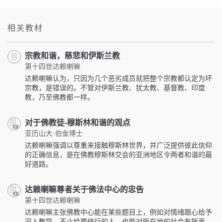
on
facebook
相关教材
宗教和谐，慈悲和伊斯兰教
第十四世达赖喇嘛
达赖喇嘛认为，只因为几个恶劣成员就把整个宗教都认定为坏
宗教，是错误的。不管对伊斯兰教、犹太教、基督教、印度
教，乃至佛教都一样。
对于佛教徒-穆斯林和谐的观点
亚历山大·伯金博士
达赖喇嘛强调以尊重来接触穆斯林世界，并广泛提供彼此信仰
的正确信息，是在佛教穆斯林交会的亚洲地区令两者和谐的最
好道路。
达赖喇嘛尊者关于佛法中心的忠告
第十四世达赖喇嘛
达赖喇嘛主张佛教中心能在某些题目上，例如对情绪跟心给予
深入教导，不止给要修行的人，也能对所在地的社会有所贡