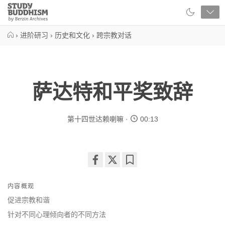
Close
Study
Buddhism
Home
›
进阶研习
›
历史和文化
›
跨宗教对话
萨达特和平奖致辞
第十四世达赖喇嘛
00:13
Share
Bookmark
on
内容概观
facebook
促进宗教和谐
针对不同心理倾向者的不同方法