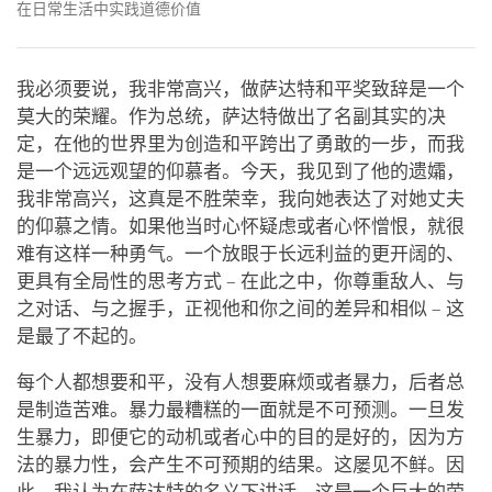
在日常生活中实践道德价值
我必须要说，我非常高兴，做萨达特和平奖致辞是一个
莫大的荣耀。作为总统，萨达特做出了名副其实的决
定，在他的世界里为创造和平跨出了勇敢的一步，而我
是一个远远观望的仰慕者。今天，我见到了他的遗孀，
我非常高兴，这真是不胜荣幸，我向她表达了对她丈夫
的仰慕之情。如果他当时心怀疑虑或者心怀憎恨，就很
难有这样一种勇气。一个放眼于长远利益的更开阔的、
更具有全局性的思考方式 – 在此之中，你尊重敌人、与
之对话、与之握手，正视他和你之间的差异和相似 – 这
是最了不起的。
每个人都想要和平，没有人想要麻烦或者暴力，后者总
是制造苦难。暴力最糟糕的一面就是不可预测。一旦发
生暴力，即便它的动机或者心中的目的是好的，因为方
法的暴力性，会产生不可预期的结果。这屡见不鲜。因