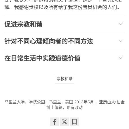
此，我认为在萨达特的名义下讲话，这是一个巨大的荣
耀。我感谢贵校以及所有给了我这份宝贵机会的人们。
促进宗教和谐
针对不同心理倾向者的不同方法
在日常生活中实践道德价值
宗教和谐
马里兰大学，学院公园，马里兰，美国 2013年5月 ，亚历山大•伯金
博士编辑，略有改动
Share
Bookmark