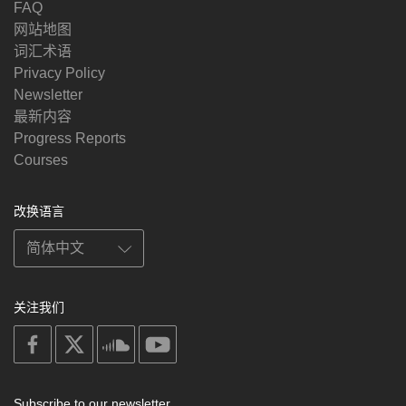
FAQ
网站地图
词汇术语
Privacy Policy
Newsletter
最新内容
Progress Reports
Courses
改换语言
关注我们
on
on
on
on
facebook
X
soundcloud
youtube
Subscribe to our newsletter