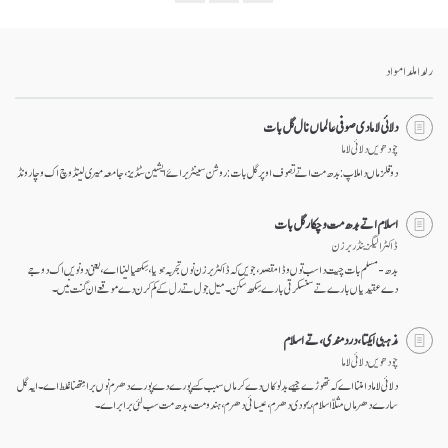
Bookmark
Share
on
facebook
رلدا ملدا مواد
دلائی لاما دی صوفی عالماں نال گل بات
چودھویں دلائی لاما
دو قلزماں دا ملاپ: بدھ مت اتے تصوف اوپر گل بات: روشن سینٹر برائے ایشین سٹڈیز، جامعہ میری لینڈ وچ اک وچار ونڈ
اسلام اتے بدھ مت وچکار گل بات
ڈاکٹر الیگزینڈر برزن
بدھ-مسلم بات چیت دا سب توں وڈا مقصد، جویں کہ ڈاکٹر برزن نوں تجربہ ہویا، سِکھیا لینا اے، یعنی دونویں اک دوجے
دے عقیدیاں بارے تے سنسکرتی بارے سِکھ سکن۔ میل جول تے رل کے کم کرن دے موقعے ان گنت نیں۔
مذہبی ایکتا، درد مندی، تے اسلام
چودھویں دلائی لاما
دلائی لاما دا مننا اے کہ تھوڑے جیہے بد لوکاں دےکرماں سبب کسے پورے دے پورے دھرم نوں برا مِتھنا غلط اے۔ ایہ گل
سارے دھرماں مثلاّ اسلام، یہودی دھرم، عیسائی دھرم، ہندو مت، بدھ مت سب لئی برابر اے۔