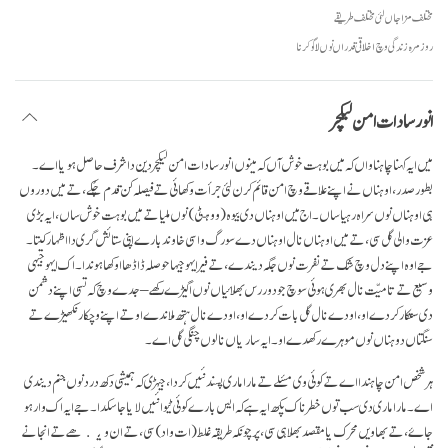
مختلف مزاجاں لئی مختلف طریقے
روز مرہ زندگی وچ اخلاقی قدراں نوں لاگو کرنا
انور سادات امن لیکچر
میں ایہ کہنا چاہنا واں کہ میں بوہت خوش آں کہ مینوں انور سادات امن لیکچر دین دا شرف حاصل ہویا اے۔
بطور صدر، اوہناں نے اپنے علاقے وچ امن قائم کرن لئی جرأت وکھائی تے فیصلہ کن قدم چُکے، تے میں دوروں
ہی اوہناں نوں سراہ رہیا ساں۔ اج میں اوہناں دی بیوہ (ووہٹی) نوں ملیا تے میں بوہت خوش ساں، ایہ بڑی
عزت والی گل سی، تے میں اوہناں نال اوہناں دے سورگ واسی خاوند بارے اپنی ستائش گری دا اظہار کیتا۔
جے اوہ اپنے دل وچ شک تے نفرت نوں جگہ دیندے، تے فیر ایہو جیہا حوصلہ ڈاڈھا اوکھا ہوندا۔ اک ایہو جیہی
وسیع تے تامیّت نال بھری ہوئی سوچ جو دوررس بھلائیاں نوں اگیڑے رکھے – جدے وچ کہ تسی اپنے دشمن
دی ستکار کردے او، اودے نال گل بات کردے او، اودے نال ہتھ ملاندے او تے اپنے وچکار نکھیڑے تے
سنگتاں دوہناں نوں موہرے رکھدے او۔ ایہ ساریاں نالوں چنگی گل اے۔
ہر شخص امن چاہندا اے تے کوئی وی مسٔلے تے مارا ماری پسند نئیں کردا، جیہڑی کہ ہمیشی دکھ درد نوں جنم دیندی
اے۔ مارا ماری دی سب توں خطرناک پکھ ایہ ہے کہ ایس بارے کوئی ٹیوا نئیں لایا جا سکدا۔ جے ایہ اک وار ہو
جاۓ، تے بھاویں محرک یا مقصد بھلا ہی سی، پر چونکہ طریقہ غلط (ات واد) سی، تے ان ویکھے تے انجانے