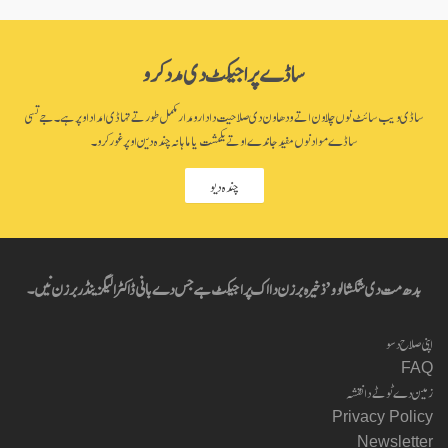
ساڈے پراجیکٹ دی مدد کرو
ساڈی ویب سائٹ نوں چلاون اتے ودھاون دی صلاحیت دا دارومدار مکمل طور تے تہاڈی امداد اوپر ہے۔ جے تسی
ساڈے مواد نوں مفید جاندے او تے یکمشت یا ماہانہ چندہ دین اوپر غور کرو۔
چندہ دیو
بدھ مت دی شکشا لوو’ ذخیرہ برزن دا اک پراجیکٹ ہے جس دے بانی ڈاکٹر الیگزینڈر برزن نیں۔
اپنی صلاح دسو
FAQ
زمین دے ٹوٹے دا نقشہ
Privacy Policy
Newsletter