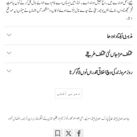
نتیجے اٹل ہوندے نیں۔ انج ہمیش ہوندا اے۔ لہٰذا میں ایہناں دے نام دے حوالے نال گل کرنے نوں باعثِ
فخر سمجھنا واں، نالے ایس یونیورسٹی تے ایدے نال جُڑے ہوۓ لوکاں دا مشکور آں جنہاں نے مینوں ایہ موقع
دتا۔
مذہبی ایکتا دا ودھا
مختلف مزاجاں لئی مختلف طریقے
روز مرہ زندگی وچ اخلاقی قدراں نوں لاگو کرنا
دھرمی آشتی
جامعہ میری لینڈ، کالج پارک، میری لینڈ، امریکہ ، مئی ۲۰۱۳ ، بھورا کو ترمیم از میتھیو لنڈن تے الیگزینڈر برزن ، ترجمہ: افضال محمود