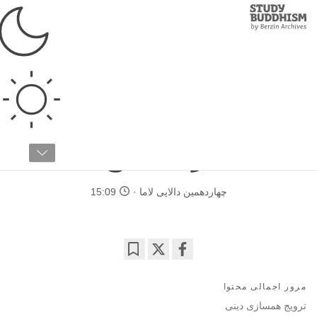
Study
Clos
Buddhism
Home
›
مطالعات پیشرفته
›
تاریخ و فرهنگ
›
گفتگوی بین‌مذاهب
سخنرانی انور سادات
برای صلح
چهاردهمین دالایی لاما
15:09
Bookmark
Share
on
مرور اجمالی محتوا
facebook
ترویج همسازی دینی