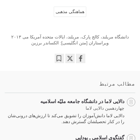
هماهنگی مذهبی
دانشگاه مریلند، کالج پارک، مریلند، ایالات متحده آمریکا می ۲۰۱۳
ویراستاران [متن انگلیسی]: الکساندر برزین
Bookmark
Share
on
facebook
مطالب مرتبط
دالایی لاما در دانشگاه جامعه ملیّه اسلامیه
چهاردهمین دالایی لاما
دالایی لاما دانش‌آموزان را تشویق می‌کند تا ارزش‌های درونی‌شان
را در کنار تحصیلشان گسترش دهند.
گفتگوی اسلامی ـ بودایی