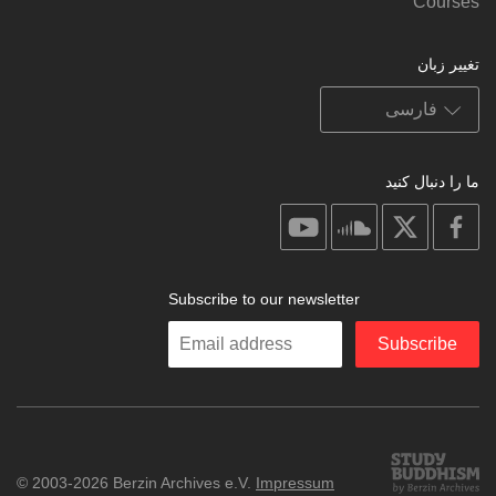
Courses
تغییر زبان
ما را دنبال کنید
on
on
on
on
youtube
soundcloud
facebook
X
Subscribe to our newsletter
Enter
Subscribe
your
email
Study
© 2003-2026 Berzin Archives e.V.
Impressum
Buddhism