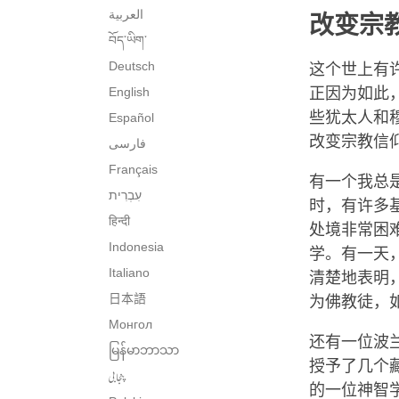
العربية
改变宗
བོད་ཡིག་
Deutsch
这个世上有
English
正因为如此
些犹太人和
Español
改变宗教信
فارسی
Français
有一个我总
时，有许多
हिन्दी
处境非常困
Indonesia
学。有一天
Italiano
清楚地表明
日本語
为佛教徒，
Монгол
还有一位波兰
မြန်မာဘာသာ
授予了几个
پنجابی
的一位神智