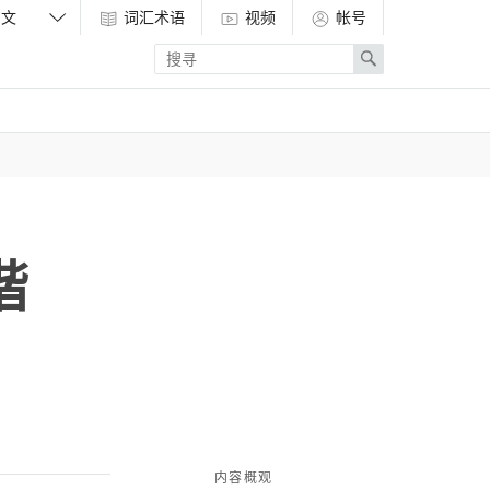
词汇术语
视频
帐号
Enter
Search
search
term
谐
内容概观