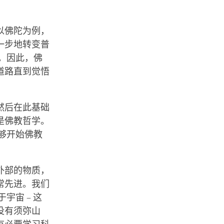
以佛陀为例，
一步地转变普
。因此，佛
道路直到觉悟
然后在此基础
是佛教哲学。
够开始佛教
外部的物质，
常先进。我们
宇宙 – 这
没有须弥山