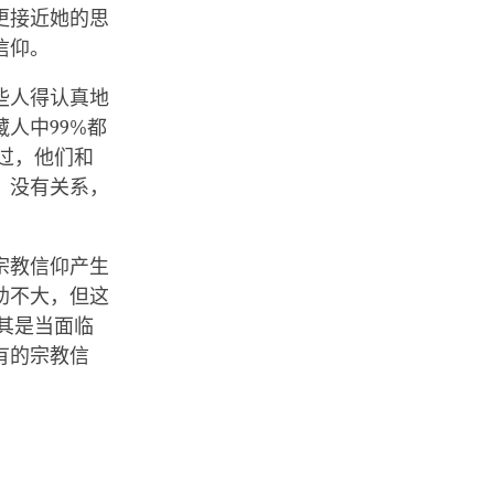
更接近她的思
信仰。
些人得认真地
人中99%都
过，他们和
，没有关系，
宗教信仰产生
助不大，但这
其是当面临
有的宗教信