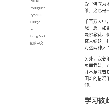
Polski
受了佛教为
Português
维，这也是
Русский
千百万人中
Türkçe
想一想。如
اُردو
是佛教徒。
Tiếng Việt
藏人结婚，
繁體中文
对这两种人
另外，我必
负面看法，
并不意味着
困难的情况
仰。
学习彼