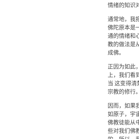
情绪的知识
通常地，我
佛陀原本是
通的情绪和
教的做法是
成佛。
正因为如此
上，我们看
当 这变得
宗教的修行
因而，如果
如原子，宇
佛教徒能从中
些对我们佛