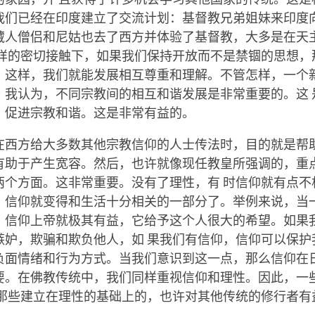
我们已经在印度建立了交流计划：基督教兄弟姐妹来印度
藏人僧侣和尼姑也去了西方并体验了基督教，大多是在天
这样的密切接触下，如果我们保持开放而不是禁锢的思想，
。这样，我们就能发展相互尊重和理解。不管怎样，一个
，我认为，不同宗教间的相互和谐发展是非常重要的。这 
：促进宗教和谐。这是非常有益的。
在西方给大多数其他宗教信仰的人士传法时，目的就是帮
有助于产生宽容。然后，也许就像现任教皇所强调的，重
两个方面。这非常重要。没有了理性，有 时信仰就有点不
，信仰就变得和生活十分相关的一部分了。举例来说，当
，信仰上帝就极其有益，它给予这个人很大的希望。如果
嫉妒，欺骗和欺负他人，如 果我们有信仰，信仰可以保护
负面情绪和行为方式。当我们意识到这一点，那么信仰在
要。在佛教传统中，我们同样重视信仰和理性。因此，一
是那些建立在理性的基础上的，也许对其他传统的修行者有