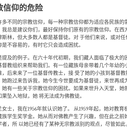
facebook
教信仰的危险
许多不同的宗教信仰，每一种宗教信仰都为适应各民族的
，我总是建议你们，最好保持你们原有的宗教信仰。在西
穆斯林，但大多数人都是基督徒。对 于他们来说，或对任
仰是不容易的，有时它只会造成困扰。
是提及的例子。在六十年代初期，我们藏人面临了极大的
基督教组织来帮助我们。有一位藏族母亲带着几个年幼的
难，后来来了一位基督传教士，接 受了她的小孩到基督教
，她跑过来告诉我，她今生今世要成为基督徒，来世再成
，她有一些关于宗教信仰的困扰。如果来世升入天堂，她
如果坠入地狱，她 将无法成为佛教徒。
女士，我在1956年就认识她了。 从1959年起，她对教
藏族学生奖学金。她从而对佛教产生了兴趣，但在此之前
学者，所 以她已经有了某种无宗教派别的观点，尽管如此