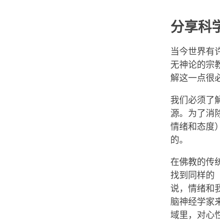
分享科
当今世界有
无神论的宗
解这一点很
我们必须了
源。为了消
情绪和态度
的。
在佛教的传
找到同样的
说，情绪和
脑神经学家
域里，对心