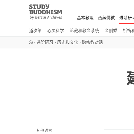
Close
Study
Buddhism
基本教理
西藏佛教
进阶研
Home
道次第
心灵科学
论藏和教义系统
金刚乘
祈祷
›
进阶研习
›
历史和文化
›
跨宗教对话
其他语言