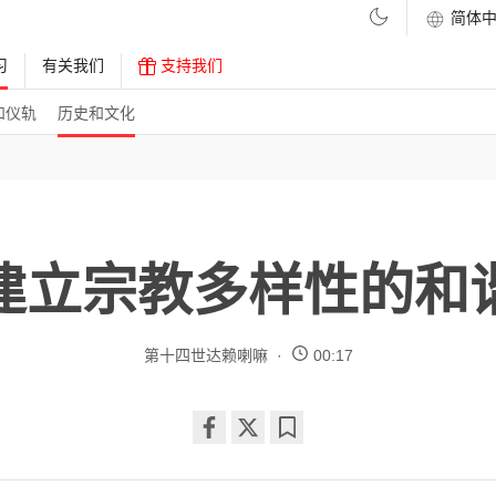
习
有关我们
支持我们
和仪轨
历史和文化
建立宗教多样性的和
第十四世达赖喇嘛
00:17
Share
Bookmark
on