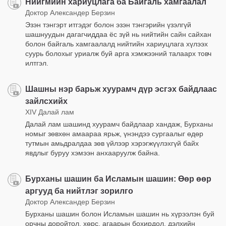
Нийгмийн хариуцлага ба Байгаль хамгаалал
Доктор Александер Берзин
Эзэн тэнгэрт итгэдэг болон эзэн тэнгэрийн үзэлгүй
шашнуудын дагагчиддаа ёс зүй нь нийтийн сайн сайхан
болон байгаль хамгаалалд нийтийн хариуцлага хүлээх
суурь болохыг уриалж буй арга хэмжээний талаарх товч
илтгэл.
Шашны нэр барьж хуурамч дүр эсгэх байдлаас
зайлсхийх
XIV Далай лам
Далай лам шашинд хуурамч байдлаар хандаж, Бурханы
номыг зөвхөн амаараа ярьж, үнэндээ сургаалыг өдөр
тутмын амьдралдаа зөв үйлээр хэрэгжүүлэхгүй байх
явдлыг буруу хэмээн анхааруулж байна.
Бурханы шашин ба Исламын шашин: Өөр өөр
аргууд ба нийтлэг зорилго
Доктор Александер Берзин
Бурханы шашин болон Исламын шашин нь хүрээлэн буй
орчны доройтол, хөрс, агаарын бохирдол, дэлхийн