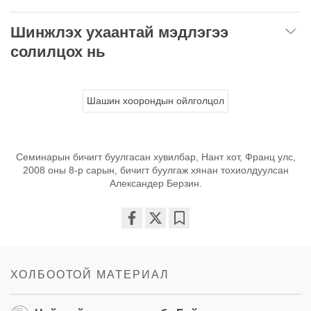
Шинжлэх ухаантай мэдлэгээ
солилцох нь
Шашин хоорондын ойлголцол
Семинарын бичигт буулгасан хувилбар, Нант хот, Франц улс,
2008 оны 8-р сарын, бичигт буулгаж хянан тохиолдуулсан
Александер Берзин.
Share
Bookmark
on
facebook
ХОЛБООТОЙ МАТЕРИАЛ