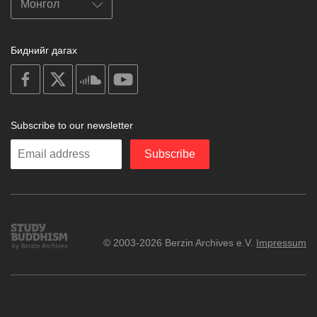
Биднийг дагах
on
on
on
on
facebook
X
soundcloud
youtube
Subscribe to our newsletter
Enter
Subscribe
your
email
Study
© 2003-2026 Berzin Archives e.V.
Impressum
Buddhism
Home