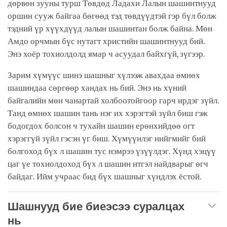
дөрвөн зууны турш Төвдөд Ладахи Лалын шашинтнууд
оршин сууж байгаа бөгөөд тэд төвдүүдтэй гэр бүл болж
тэдний үр хүүхдүүд лалын шашинтан болж байна. Мөн
Амдо орчмын бүс нутагт христийн шашинтнууд бий.
Энэ хоёр тохиолдолд ямар ч асуудал байхгүй, зүгээр.
Зарим хүмүүс шинэ шашныг хүлээж авахдаа өмнөх
шашиндаа сөргөөр хандах нь бий. Энэ нь хүний
байгалийн мөн чанартай холбоотойгоор гарч ирдэг зүйл.
Танд өмнөх шашин тань нэг их хэрэгтэй зүйл биш гэж
бодогдох болсон ч тухайн шашин ерөнхийдөө огт
хэрэггүй зүйл гэсэн үг биш. Хүмүүнлэг нийгмийг бий
болгоход бүх л шашин тус нэмрээ үзүүлдэг. Хүнд хэцүү
цаг үе тохиолдоход бүх л шашин итгэл найдварыг өгч
байдаг. Ийм учраас бид бүх шашныг хүндлэх ёстой.
Шашнууд бие биеэсээ суралцах
нь