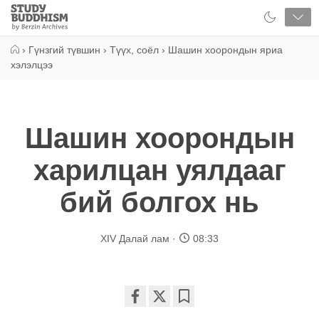
Close
Study
Buddhism
Home
›
Гүнзгий түвшин
›
Түүх, соёл
›
Шашин хоорондын яриа
хэлэлцээ
Шашин хоорондын
харилцан уялдааг
бий болгох нь
XIV Далай лам
08:33
Share
Bookmark