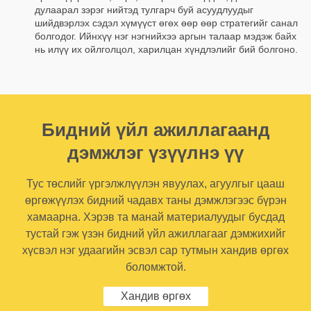
дулаарал зэрэг нийтэд тулгарч буй асуудлуудыг
шийдвэрлэх сэдэл хүмүүст өгөх өөр өөр стратегийг санал
болгодог. Ийнхүү нэг нэгнийхээ аргын талаар мэдэж байх
нь илүү их ойлголцол, харилцан хүндлэлийг бий болгоно.
Бидний үйл ажиллагаанд
дэмжлэг үзүүлнэ үү
Тус төслийг үргэлжлүүлэн явуулах, агуулгыг цааш
өргөжүүлэх бидний чадавх таны дэмжлэгээс бүрэн
хамаарна. Хэрэв та манай материалуудыг бусдад
тустай гэж үзэн бидний үйл ажиллагааг дэмжихийг
хүсвэл нэг удаагийн эсвэл сар тутмын хандив өргөх
боломжтой.
Хандив өргөх