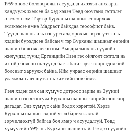
1959 оноос боловсролын асуудалд ихээхэн анхаарал
хандуулж эхэлсэн ба хэд хэдэн Төвд оюутанд тэтгэлэг
олгосон юм. Тэрээр Бурханы шашныг сонирхож
эхлэхээсээ өмнө Мадраст байхдаа теософист байв.
Түүнд шашны аль нэг урсгалд орохын эсрэг үзэл аль
хэдийн бүрэлдсэн байсан ч тэр Бурханы шашныг өөрийн
шашин болгож авсан юм. Амьдралынх нь сүүлийн
жилүүдэд түүнд Ертөнцийн Эзэн гэх ойлголт сэтгэлд нь
их ойр болсон нь түүнд бас л бага зэрэг төөрөгдөл бий
болсныг харуулж байна. Ийм учраас өөрийн шашныг
уламжлан авч шүтэх нь хамгийн зөв билээ.
Гэвч хэдэн сая сая хүмүүс дотроос зарим нь Зүүний
шашин нэн ялангуяа Бурханы шашныг өөрийн зөнгөөр
дагадаг. Энэ хүмүүс сайн бодох хэрэгтэй. Хэрэв
Бурханы шашин тэдний үзэл баримтлалтай
зөрчилдөхгүй байгаа бол ямар ч асуудалгүй. Төвд
хүмүүсийн 99% нь Бурханы шашинтай. Гэхдээ сүүлийн