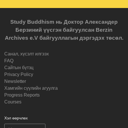
Study Buddhism нь Доктор Александер
Берзиний үүсгэн байгуулсан Berzin
Archives e.V байгууллагын дэргэдэх төсөл.
Санал, хүсэлт илгээх
FAQ
Cайтын бүтзц
Privacy Policy
Newsletter
Хамгийн сүүлийн агуулга
Progress Reports
Courses
Хэл өөрчлөх