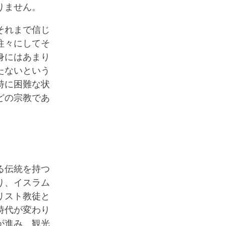
りません。
それまで信じ
往々にしてそ
身にはあまり
たないという
特に困難な状
どの宗教であ
る伝統を持つ
り、イスラム
リスト教徒と
時代が変わり
が進み、観光