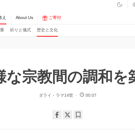
教え
About Us
ご寄付
乗
祈りと儀式
歴史と文化
様な宗教間の調和を
ダライ・ラマ14世
00:07
Share
Bookmark
on