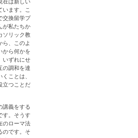
現在は新しい
ています。こ
で交換留学プ
んが私たちか
カソリック教
から、このよ
いから何かを
。いずれにせ
互の調和を達
いくことは、
役立つことだ
の講義をする
です。そうす
在のローマ法
るのです。そ