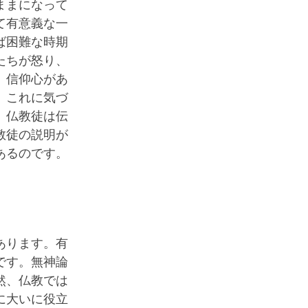
ままになって
て有意義な一
ば困難な時期
たちが怒り、
、信仰心があ
。これに気づ
。仏教徒は伝
教徒の説明が
あるのです。
あります。有
です。無神論
然、仏教では
に大いに役立