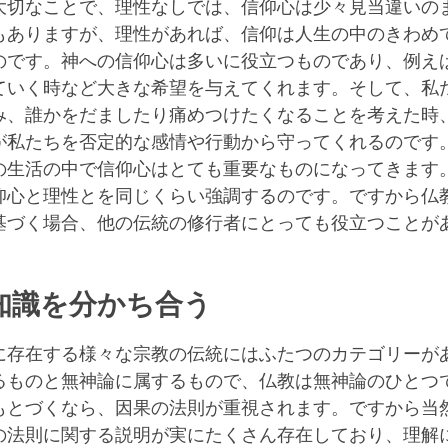
大切なことで、理性なしでは、信仰心は少々見当違いの
もありますが、理性があれば、信仰は人生の中のきわめ
のです。神への信仰心は多いに役立つものであり、例え
ていく時など大きな希望を与えてくれます。そして、私
み、誰かをだましたり痛めつけたくなることを考えた時
が私たちを否定的な感情や行動から守ってくれるのです
の生活の中で信仰心はとても重要なものになってきます
仰心と理性とを同じくらい強調するのです。ですから仏
基づく場合、他の伝統の修行者にとっても役立つことが
知識を分かち合う
に存在する様々な宗教の伝統にはふたつのカテゴリーが
るものと無神論に属するもので、仏教は無神論のひとつ
もとづくなら、因果の法則が重視されます。ですから当
の法則に関する説明が実にたくさん存在しており、理解