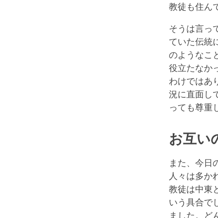
教徒も住ん
そうは言っ
ていた伝統
のようなこ
役立たなか
わけではあ
況に直面し
っても尊重
お互い
また、今日
人々は多か
教徒は中東
いう具合で
ました。ど