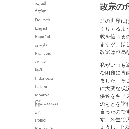
العربية
改宗の
བོད་ཡིག་
Deutsch
この世界に
English
くりくるよ
教を信じる
Español
ますが、ほ
فارسی
改宗は容易
Français
私がいつも
हिन्दी
な困難に直
Indonesia
ました。そ
Italiano
に大変な状
Монгол
供達をキリ
မြန်မာဘာသာ
のもとを訪
پنجابی
言ったので
す。来生で
Polski
ょうし、地
Português