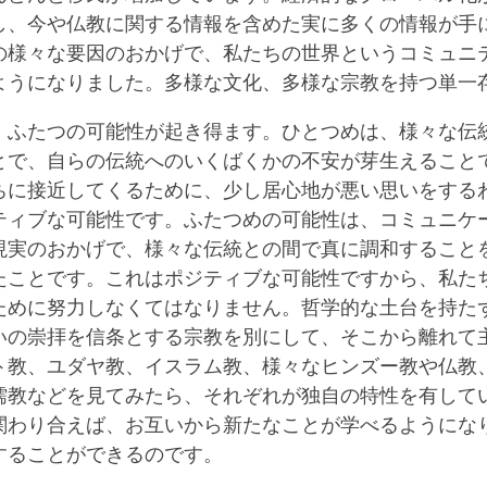
し、今や仏教に関する情報を含めた実に多くの情報が手
の様々な要因のおかげで、私たちの世界というコミュニ
ようになりました。多様な文化、多様な宗教を持つ単一
、ふたつの可能性が起き得ます。ひとつめは、様々な伝
とで、自らの伝統へのいくばくかの不安が芽生えること
ちに接近してくるために、少し居心地が悪い思いをする
ティブな可能性です。ふたつめの可能性は、コミュニケ
現実のおかげで、様々な伝統との間で真に調和すること
たことです。これはポジティブな可能性ですから、私た
ために努力しなくてはなりません。哲学的な土台を持た
いの崇拝を信条とする宗教を別にして、そこから離れて
ト教、ユダヤ教、イスラム教、様々なヒンズー教や仏教
儒教などを見てみたら、それぞれが独自の特性を有して
関わり合えば、お互いから新たなことが学べるようにな
することができるのです。