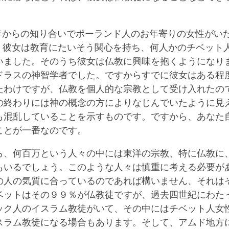
56年からの知り合いでポーランド人のお年寄りの女性がい
以降、彼女は教育にたいそう関心を持ち、何人かのチベット
いました。そのうち彼女は仏教に興味を抱くようになり
ドラスの神智学者でした。ですからすでに彼女はある程
たわけですが、仏教を個人的な宗教として受け入れたの
の終わりには神の概念の方によりなじんでいたように見
も混乱していることを示すものです。ですから、あなた
ことが一番なのです。
ら、何百万という人々の中には東洋の宗教、特に仏教に
もいるでしょう。このような人々は慎重に考える必要が
の人の気質に合っているのであれば構いません、それは
ベットはその９９％が仏教徒ですが、過去四世紀にわた
ック人のイスラム教徒がいて、その中にはチベット人女
スラム教徒になる場合もあります。そして、アムド地方