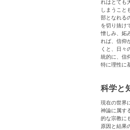
れはとても
しまうこと
部となれる
を切り抜け
憎しみ、妬
れば、信仰
くと、日々
統的に、信
特に理性に
科学と
現在の世界
神論に属す
的な宗教に
原因と結果