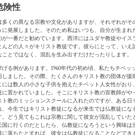
facebook
危険性
は多くの異なる宗教や文化がありますが、それぞれがそ
うに発展しました。そのため私はいつも、自分が生まれ
のが一番だと勧めています。西洋にはユダヤ教徒やイス
とんどの人々がキリスト教徒です。彼らにとって、いえ
なことではなく、混乱を生み出すだけだったりします。
挙げる例があります。1960年代の初め頃、私たちチベッ
面しました。その際、たくさんのキリスト教の団体が援
こには数人の小さな子供を抱えたチベット人女性がおり
況に置かれていました。そこにキリスト教の宣教師がや
スト教のミッションスクールに入れたのですが、ある日
れ、今生ではキリスト教徒になるが来生では仏教徒にな
す。どう見てもこれは宗教に関して彼女が混乱していた
天国に行くのだとしたら、仏教徒になろうという興味は
獄に落ちたとすれば、彼女は仏教徒になることなどでき