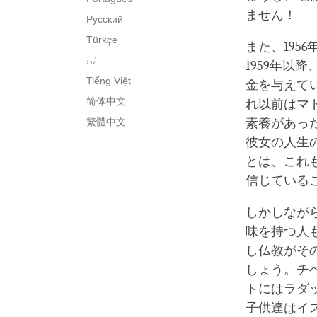
ません！
Русский
Türkçe
また、19
اُردو
1959年
Tiếng Việt
金を与えて
简体中文
れ以前はマ
繁體中文
素養があっ
彼女の人生
とは、これ
信じている
しかしなが
味を持つ人
し仏教がそ
しょう。チ
トにはラダ
子供達はイ