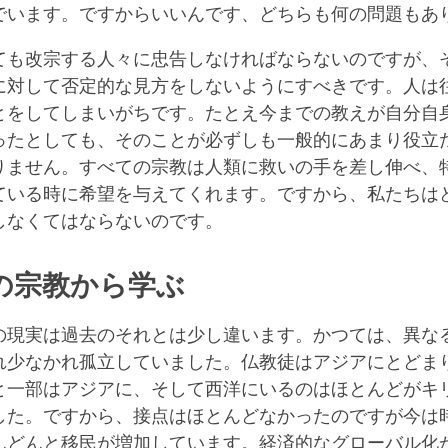
でいます。ですからいいんです、どちらも何の問題もあ
ても改宗する人々に忠告しなければならないのですが、
に対して否定的な見方をしないようにすべきです。人は
とをしてしまいがちです。たとえ今までの教えが自分自
ったとしても、そのことが必ずしも一般的にあまり役立
りません。すべての宗教は人類に救いの手を差し伸べ、
ている時に希望を与えてくれます。ですから、私たちは
しなくてはならないのです。
の宗教から学ぶ
の現実は過去のそれとは少し違います。かつては、異な
れ少なかれ孤立していました。仏教徒はアジアにとどま
と一部はアジアに、そして西洋にいるのはほとんどがキ
した。ですから、接点はほとんどなかったのですが今は
んどんと移民が増加しています。経済的なグローバル化