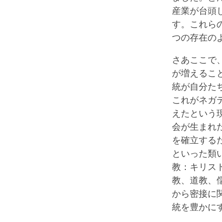
産業が台頭
す。これら
つの存在の
さあここで
が増えるこ
統が自分た
これがネガ
えたという
会が生まれ
を確立する
といった類
教：キリス
教、道教、
から密接に
統を豊かに