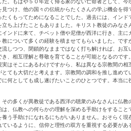
した。もはや５０年近く帰る家のない亡命者として、今
を見つけ、他の国々の伝統からたくさんの学ぶ機会を得
ったくもってためになることでした。過去には、インド
を立ち上げたこともありました。キリスト教徒のみなさ
にインドに来て、チベット僧や尼僧が西洋に行き、主に
ト教について多くの経験を積ませてもらいました。です
交流しつつ、閉鎖的なままではなく打ち解ければ、お互
でき、相互理解と尊敬を育てることが可能となるのです
現実はそこにあるわけですから、私は異なる宗教間の相
がとても大切だと考えます。宗教間の調和を推し進めて
でに何としても成し遂げたいことのひとつです。本当に
、その多くが異教徒である西洋の聴衆のみなさんに仏教
的は、仏教への何らかの理解を深める手助けをすること
を養う手助けになれるにちがいありません。おそらく現
れているように、信仰と理性の双方を重視する必要があ