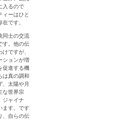
に入るので
ティーはひと
存在です。
統同士の交流
です。他の伝
わけですが、
ーションが増
を促進する機
ちは真の調和
ず、太陽や月
主な世界宗
、ジャイナ
います。です
り、自らの伝