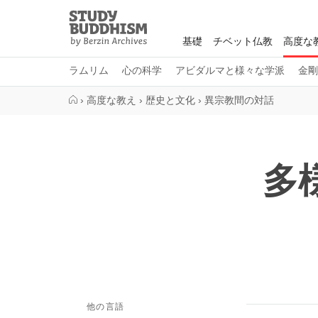
Close
Study
Buddhism
基礎
チベット仏教
高度な
Home
ラムリム
心の科学
アビダルマと様々な学派
金剛
›
高度な教え
›
歴史と文化
›
異宗教間の対話
多
他の言語