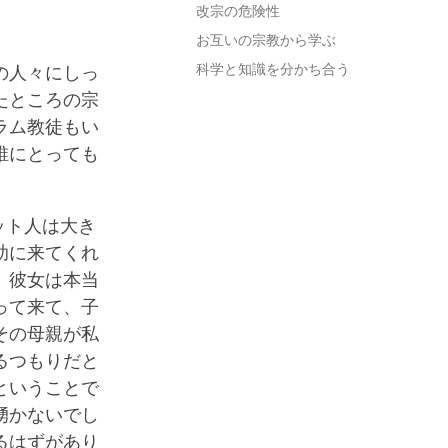
改宗の危険性
お互いの宗教から学ぶ
科学と知識を分かち合う
の人々にしっ
たところの宗
ラム教徒もい
誰にとっても
ット人は大き
助に来てくれ
、彼女は本当
って来て、子
その母親が私
るつもりだと
ということで
湧かないでし
るはずがあり