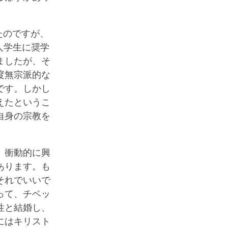
たのですが、
人学生に奨学
ましたが、そ
度無宗派的な
です。しかし
えたというこ
自身の宗教を
、衝動的に興
あります。も
それでいいで
って、チベッ
性と結婚し、
にはキリスト