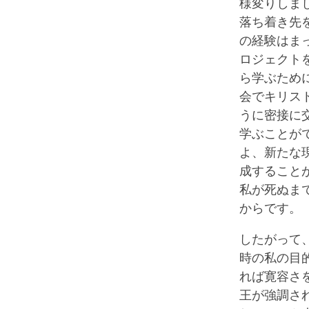
様変りしま
落ち着き先
の経験はま
ロジェクト
ら学ぶため
会でキリス
うに密接に
学ぶことが
よ、新たな
成すること
私が死ぬま
からです。
したがって
時の私の目
れば寛容さ
王が強調さ