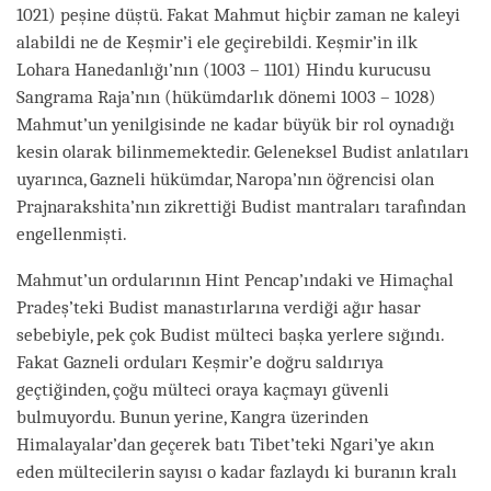
1021) peşine düştü. Fakat Mahmut hiçbir zaman ne kaleyi
alabildi ne de Keşmir’i ele geçirebildi. Keşmir’in ilk
Lohara Hanedanlığı’nın (1003 – 1101) Hindu kurucusu
Sangrama Raja’nın (hükümdarlık dönemi 1003 – 1028)
Mahmut’un yenilgisinde ne kadar büyük bir rol oynadığı
kesin olarak bilinmemektedir. Geleneksel Budist anlatıları
uyarınca, Gazneli hükümdar, Naropa’nın öğrencisi olan
Prajnarakshita’nın zikrettiği Budist mantraları tarafından
engellenmişti.
Mahmut’un ordularının Hint Pencap’ındaki ve Himaçhal
Pradeş’teki Budist manastırlarına verdiği ağır hasar
sebebiyle, pek çok Budist mülteci başka yerlere sığındı.
Fakat Gazneli orduları Keşmir’e doğru saldırıya
geçtiğinden, çoğu mülteci oraya kaçmayı güvenli
bulmuyordu. Bunun yerine, Kangra üzerinden
Himalayalar’dan geçerek batı Tibet’teki Ngari’ye akın
eden mültecilerin sayısı o kadar fazlaydı ki buranın kralı