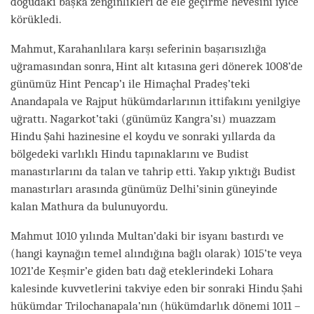
doğudaki başka zenginlikleri de ele geçirme hevesini iyice
körükledi.
Mahmut, Karahanlılara karşı seferinin başarısızlığa
uğramasından sonra, Hint alt kıtasına geri dönerek 1008’de
günümüz Hint Pencap’ı ile Himaçhal Pradeş’teki
Anandapala ve Rajput hükümdarlarının ittifakını yenilgiye
uğrattı. Nagarkot’taki (günümüz Kangra’sı) muazzam
Hindu Şahi hazinesine el koydu ve sonraki yıllarda da
bölgedeki varlıklı Hindu tapınaklarını ve Budist
manastırlarını da talan ve tahrip etti. Yakıp yıktığı Budist
manastırları arasında günümüz Delhi’sinin güneyinde
kalan Mathura da bulunuyordu.
Mahmut 1010 yılında Multan’daki bir isyanı bastırdı ve
(hangi kaynağın temel alındığına bağlı olarak) 1015’te veya
1021’de Keşmir’e giden batı dağ eteklerindeki Lohara
kalesinde kuvvetlerini takviye eden bir sonraki Hindu Şahi
hükümdar Trilochanapala’nın (hükümdarlık dönemi 1011 –