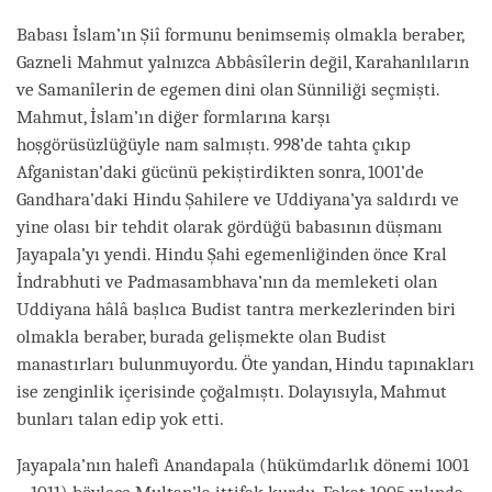
Babası İslam’ın Şiî formunu benimsemiş olmakla beraber,
Gazneli Mahmut yalnızca Abbâsîlerin değil, Karahanlıların
ve Samanîlerin de egemen dini olan Sünniliği seçmişti.
Mahmut, İslam’ın diğer formlarına karşı
hoşgörüsüzlüğüyle nam salmıştı. 998’de tahta çıkıp
Afganistan’daki gücünü pekiştirdikten sonra, 1001’de
Gandhara’daki Hindu Şahilere ve Uddiyana’ya saldırdı ve
yine olası bir tehdit olarak gördüğü babasının düşmanı
Jayapala’yı yendi. Hindu Şahi egemenliğinden önce Kral
İndrabhuti ve Padmasambhava’nın da memleketi olan
Uddiyana hâlâ başlıca Budist tantra merkezlerinden biri
olmakla beraber, burada gelişmekte olan Budist
manastırları bulunmuyordu. Öte yandan, Hindu tapınakları
ise zenginlik içerisinde çoğalmıştı. Dolayısıyla, Mahmut
bunları talan edip yok etti.
Jayapala’nın halefi Anandapala (hükümdarlık dönemi 1001