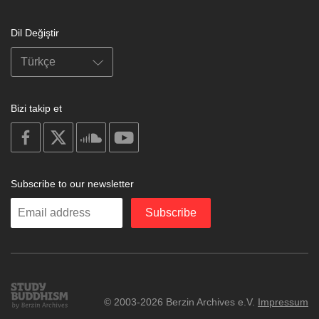
Dil Değiştir
Bizi takip et
on
on
on
on
facebook
X
soundcloud
youtube
Subscribe to our newsletter
Enter
Subscribe
your
email
Study
© 2003-2026 Berzin Archives e.V.
Impressum
Buddhism