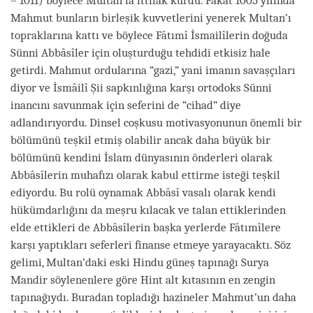
– 1011) böylece Multan’la ittifak kurdu. Fakat 1005 yılında
Mahmut bunların birleşik kuvvetlerini yenerek Multan’ı
topraklarına kattı ve böylece Fâtımî İsmailîlerin doğuda
Sünni Abbâsîler için oluşturduğu tehdidi etkisiz hale
getirdi. Mahmut ordularına “gazi,” yani imanın savaşçıları
diyor ve İsmâilî Şii sapkınlığına karşı ortodoks Sünni
inancını savunmak için seferini de “cihad” diye
adlandırıyordu. Dinsel coşkusu motivasyonunun önemli bir
bölümünü teşkil etmiş olabilir ancak daha büyük bir
bölümünü kendini İslam dünyasının önderleri olarak
Abbâsîlerin muhafızı olarak kabul ettirme isteği teşkil
ediyordu. Bu rolü oynamak Abbâsî vasalı olarak kendi
hükümdarlığını da meşru kılacak ve talan ettiklerinden
elde ettikleri de Abbâsîlerin başka yerlerde Fâtımîlere
karşı yaptıkları seferleri finanse etmeye yarayacaktı. Söz
gelimi, Multan’daki eski Hindu güneş tapınağı Surya
Mandir söylenenlere göre Hint alt kıtasının en zengin
tapınağıydı. Buradan topladığı hazineler Mahmut’un daha