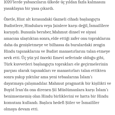
1020’lerde yabancıların ülkede üç yıldan fazla kalmasını
yasaklayan bir yasa çıkardı.
Özetle, Hint alt kıtasındaki Gazneli cihadı başlangıçta
Budistlere, Hindulara veya Jainlere karşı değil, İsmailîlere
karşıydı. Bununla beraber, Mahmut dinsel ve siyasi
amacına ulaştıktan sonra, elde ettiği zafer onu topraklarını
daha da genişletmeye ve bilhassa da buralardaki zengin
Hindu tapınaklarını ve Budist manastırlarını talan etmeye
sevk etti. Üç yüz yıl önceki Emevî seferinde olduğu gibi,
Türk kuvvetleri başlangıçta toprakları ele geçirmelerinin
parçası olarak tapınakları ve manastırları talan ettikten
sonra yakıp yıktılar ama yeni tebaalarına İslam’ı
dayatmaya çalışmadılar. Mahmut pragmatik bir kişilikti ve
Buyid İran’da ona direnen Şiî Müslümanlara karşı İslam’ı
benimsememiş olan Hindu birliklerini ve hatta bir Hindu
komutanı kullandı. Başlıca hedefi Şiiler ve İsmailîler
olmaya devam etti.