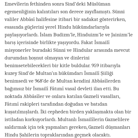
Emevîlerin fethinden sonra Sind’deki Müslüman
egemenliğinin kalıntıları son derece zayıflamıştı. Sünni
valiler Abbâsî halifesine itibari bir sadakat gösterirken,
esasında güçlerini yerel Hindu hükümdarlarıyla
paylaşıyorlardı. İslam Budizm’le, Hinduizm’le ve Jainizm’le
barış içerisinde birlikte yaşıyordu. Fakat İsmailî
misyonerler buradaki Sünni ve Hindular arasında mevcut
durumdan hoşnut olmayan ve dinlerini
benimsetebilecekleri bir kitle buldular. 959 itibarıyla
kuzey Sind’de Multan’ın hükümdarı İsmailî Şiiliği
benimsedi ve 968’de de Multan kendini Abbâsîlerden
bağımsız bir İsmailî Fâtımî vasal devleti ilan etti. Bu
noktada Abbâsîler ve onlara katılan Gazneli vasalları,
Fâtımî rakipleri tarafından doğudan ve batıdan
kuşatılmışlardı. İki cepheden birden yaklaşmakta olan bir
istiladan korkuyorlardı. Multanlı İsmailîlerin Gaznelilere
saldırmak için tek yapmaları gereken, Gazneli düşmanları
Hindu Şahilerin topraklarından geçmek olacaktı.