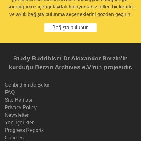
sunduğumuz içeriği faydalı buluyorsanız lütfen bir kerelik
ve aylık bağışta bulunma seçeneklerini gözden geçirin.
Bağışta bulunun
Study Buddhism Dr Alexander Berzin'in
kurduğu Berzin Archives e.V'nin projesidir.
Geribildirimde Bulun
FAQ
Site Haritası
Privacy Policy
Newsletter
Yeni İçerikler
Progress Reports
Courses