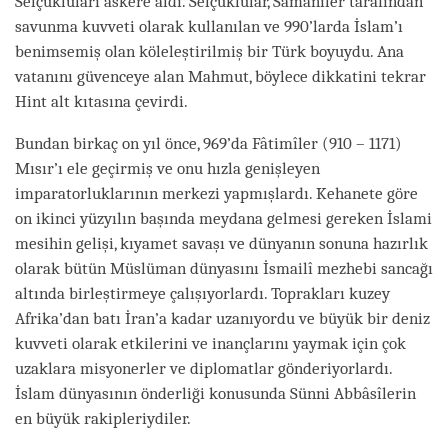
Selçukluları askere aldı. Selçuklular, Samanîler tarafından
savunma kuvveti olarak kullanılan ve 990’larda İslam’ı
benimsemiş olan köleleştirilmiş bir Türk boyuydu. Ana
vatanını güvenceye alan Mahmut, böylece dikkatini tekrar
Hint alt kıtasına çevirdi.
Bundan birkaç on yıl önce, 969’da Fâtimîler (910 – 1171)
Mısır’ı ele geçirmiş ve onu hızla genişleyen
imparatorluklarının merkezi yapmışlardı. Kehanete göre
on ikinci yüzyılın başında meydana gelmesi gereken İslami
mesihin gelişi, kıyamet savaşı ve dünyanın sonuna hazırlık
olarak bütün Müslüman dünyasını İsmailî mezhebi sancağı
altında birleştirmeye çalışıyorlardı. Toprakları kuzey
Afrika’dan batı İran’a kadar uzanıyordu ve büyük bir deniz
kuvveti olarak etkilerini ve inançlarını yaymak için çok
uzaklara misyonerler ve diplomatlar gönderiyorlardı.
İslam dünyasının önderliği konusunda Sünni Abbâsîlerin
en büyük rakipleriydiler.