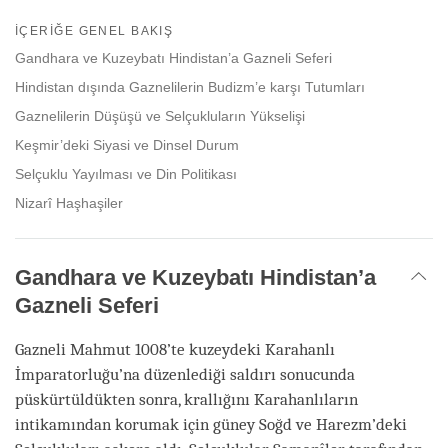
Share
Bookmark
on
İÇERIĞE GENEL BAKIŞ
facebook
Gandhara ve Kuzeybatı Hindistan’a Gazneli Seferi
Hindistan dışında Gaznelilerin Budizm’e karşı Tutumları
Gaznelilerin Düşüşü ve Selçukluların Yükselişi
Keşmir’deki Siyasi ve Dinsel Durum
Selçuklu Yayılması ve Din Politikası
Nizarî Haşhaşiler
Gandhara ve Kuzeybatı Hindistan’a
Gazneli Seferi
Gazneli Mahmut 1008’te kuzeydeki Karahanlı
İmparatorluğu’na düzenlediği saldırı sonucunda
püskürtüldükten sonra, krallığını Karahanlıların
intikamından korumak için güney Soğd ve Harezm’deki