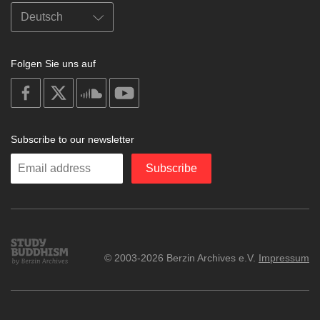
Folgen Sie uns auf
on
on
on
on
facebook
X
soundcloud
youtube
Subscribe to our newsletter
Enter
Subscribe
your
email
Study
© 2003-2026 Berzin Archives e.V.
Impressum
Buddhism
Home