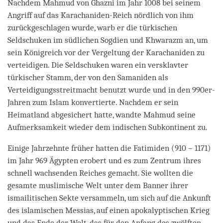
Nachdem Mahmud von Ghazni im Jahr 1008 bei seinem
Angriff auf das Karachaniden-Reich nördlich von ihm
zurückgeschlagen wurde, warb er die türkischen
Seldschuken im südlichen Sogdien und Khwarazm an, um
sein Königreich vor der Vergeltung der Karachaniden zu
verteidigen. Die Seldschuken waren ein versklavter
türkischer Stamm, der von den Samaniden als
Verteidigungsstreitmacht benutzt wurde und in den 990er-
Jahren zum Islam konvertierte. Nachdem er sein
Heimatland abgesichert hatte, wandte Mahmud seine
Aufmerksamkeit wieder dem indischen Subkontinent zu.
Einige Jahrzehnte früher hatten die Fatimiden (910 – 1171)
im Jahr 969 Ägypten erobert und es zum Zentrum ihres
schnell wachsenden Reiches gemacht. Sie wollten die
gesamte muslimische Welt unter dem Banner ihrer
ismailitischen Sekte versammeln, um sich auf die Ankunft
des islamischen Messias, auf einen apokalyptischen Krieg
und das Ende der Welt, das für den Anfang des zwölften