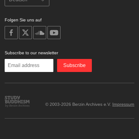
Folgen Sie uns auf
on
on
on
on
facebook
X
soundcloud
youtube
Subscribe to our newsletter
Enter
Subscribe
your
email
Study
© 2003-2026 Berzin Archives e.V.
Impressum
Buddhism
Home