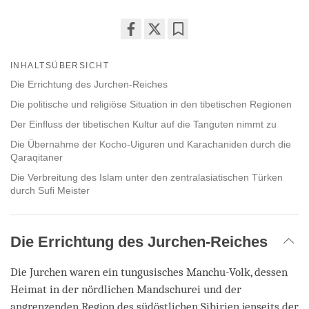
Share
Bookmark
on
INHALTSÜBERSICHT
facebook
Die Errichtung des Jurchen-Reiches
Die politische und religiöse Situation in den tibetischen Regionen
Der Einfluss der tibetischen Kultur auf die Tanguten nimmt zu
Die Übernahme der Kocho-Uiguren und Karachaniden durch die
Qaraqitaner
Die Verbreitung des Islam unter den zentralasiatischen Türken
durch Sufi Meister
Die Errichtung des Jurchen-Reiches
Die Jurchen waren ein tungusisches Manchu-Volk, dessen
Heimat in der nördlichen Mandschurei und der
angrenzenden Region des südöstlichen Sibirien jenseits der