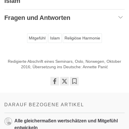
Islam
Fragen und Antworten
Mitgefühl
Islam
Religiöse Harmonie
Redigierte Abschrift eines Seminars, Oslo, Norwegen, Oktober
2016; Übersetzung ins Deutsche: Annette Panić
Share
Bookmark
on
facebook
DARAUF BEZOGENE ARTIKEL
Alle gleichermaßen wertschätzen und Mitgefühl
entwickeln