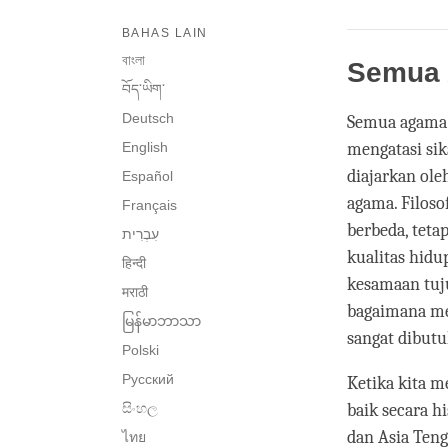
BAHAS LAIN
বাংলা
Semua 
བོད་ཡིག་
Deutsch
Semua agama 
English
mengatasi sik
diajarkan ol
Español
agama. Filoso
Français
berbeda, tet
kualitas hid
हिन्दी
kesamaan tuju
मराठी
bagaimana m
မြန်မာဘာသာ
sangat dibutu
Polski
Русский
Ketika kita m
සිංහල
baik secara h
dan Asia Ten
ไทย