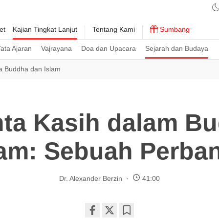
et
Kajian Tingkat Lanjut
Tentang Kami
Sumbang
ata Ajaran
Vajrayana
Doa dan Upacara
Sejarah dan Budaya
 Buddha dan Islam
nta Kasih dalam B
lam: Sebuah Perba
Dr. Alexander Berzin
41:00