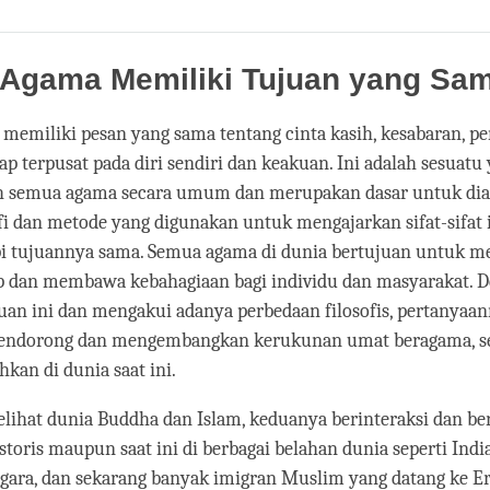
Share
Bookmark
on
facebook
Agama Memiliki Tujuan yang Sa
memiliki pesan yang sama tentang cinta kasih, kesabaran, 
ap terpusat pada diri sendiri dan keakuan. Ini adalah sesuatu
eh semua agama secara umum dan merupakan dasar untuk dial
fi dan metode yang digunakan untuk mengajarkan sifat-sifat
api tujuannya sama. Semua agama di dunia bertujuan untuk 
up dan membawa kebahagiaan bagi individu dan masyarakat. 
an ini dan mengakui adanya perbedaan filosofis, pertanyaan
endorong dan mengembangkan kerukunan umat beragama, s
hkan di dunia saat ini.
elihat dunia Buddha dan Islam, keduanya berinteraksi dan b
istoris maupun saat ini di berbagai belahan dunia seperti Indi
ggara, dan sekarang banyak imigran Muslim yang datang ke E