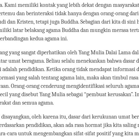
a. Kami memiliki kontak yang lebih dekat dengan masyaraka
ertemu dan berinteraksi tidak hanya dengan orang-orang dari 
i dan Kristen, tetapi juga Buddha. Sebagian dari kita di sini h
liki latar belakang agama Buddha dan mungkin merasa tert
erbandingan kedua agama ini.
dang yang sangat diperhatikan oleh Yang Mulia Dalai Lama da
tar umat beragama. Beliau selalu menekankan bahwa dasar d
 adalah pendidikan. Ketika orang tidak mendapat informasi d
rmasi yang salah tentang agama lain, maka akan timbul rasa
yaan. Orang-orang cenderung mengidentifikasi seluruh agam
cil yang disebut Yang Mulia sebagai “pembuat kerusakan”. In
akat dan semua agama.
t disayangkan, oleh karena itu, dasar dari kerukunan umat b
erdasarkan pendidikan, akan ada rasa hormat jika kita sali
cara-cara untuk mengembangkan sifat-sifat positif yang kita m