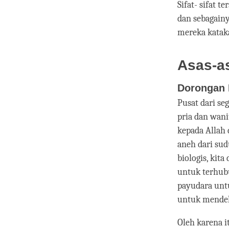
Sifat- sifat t
dan sebagainy
mereka katak
Asas-a
Dorongan 
Pusat dari se
pria dan wan
kepada Allah
aneh dari sud
biologis, kita
untuk terhubu
payudara unt
untuk mendeka
Oleh karena i