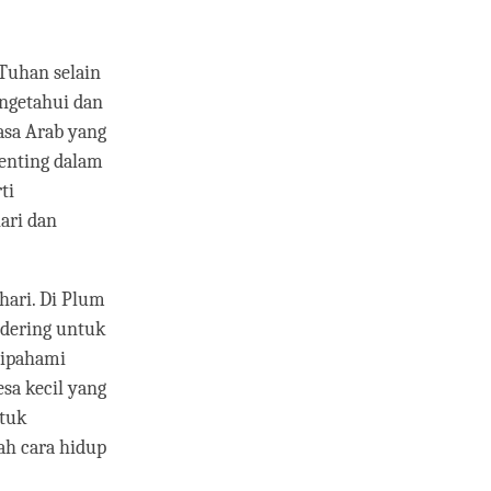
Tuhan selain
engetahui dan
asa Arab yang
penting dalam
ti
ari dan
hari. Di Plum
rdering untuk
dipahami
esa kecil yang
ntuk
ah cara hidup