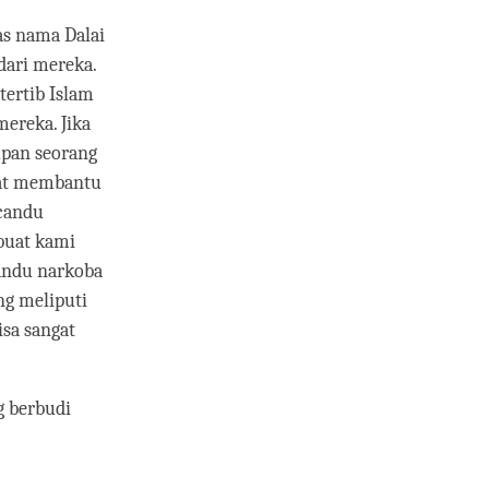
as nama Dalai
dari mereka.
tertib Islam
ereka. Jika
upan seorang
ngat membantu
ecandu
buat kami
candu narkoba
ang meliputi
isa sangat
g berbudi