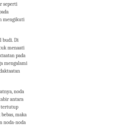
r seperti
pada
an mengikuti
 budi. Di
tuk menaati
ktaatan pada
uga mengalami
idaktaatan
batnya, noda
abir antara
 tertutup
 bebas, maka
an noda-noda