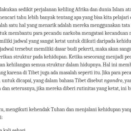
lakukan sedikit perjalanan keliling Afrika dan dunia Islam at
ncari tahu lebih banyak tentang apa yang bisa kita pelajari 
salah satu hal yang menarik adalah mereka menggunakan tata 
ntuk membantu para pecandu narkoba mengatasi kecanduan m
iliki jadwal yang sangat ketat untuk diikuti daripada kehid
jadwal tersebut memiliki dasar budi pekerti, maka akan sa
ikan struktur pada kehidupan. Ketika seseorang menjadi p
akan kehilangan semua struktur dalam hidupnya. Hal ini mem
ang karena di Tibet juga ada masalah seperti itu. Jika para pe
u untuk dicapai, yang dalam bahasa Tibet disebut
ngondro
, y
dan seterusnya, jika mereka diberi rutinitas yang ketat, ini b
itu, mengikuti kehendak Tuhan dan menjalani kehidupan yan
i:
a kali sehari