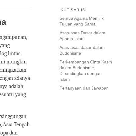
IKHTISAR ISI
Semua Agama Memiliki
ma
Tujuan yang Sama
Asas-asas Dasar dalam
pengampunan,
Agama Islam
 yang
Asas-asas dasar dalam
og lintas
Buddhisme
 ini mungkin
Perkembangan Cinta Kasih
dalam Buddhisme
meningkatkan
Dibandingkan dengan
Dengan adanya
Islam
nya adalah
Pertanyaan dan Jawaban
esuatu yang
ersinggungan
a, Asia Tengah
ropa dan