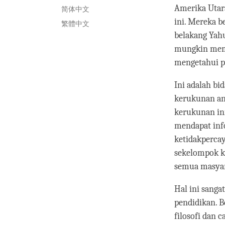
Amerika Utar
简体中文
ini. Mereka b
繁體中文
belakang Yahud
mungkin memi
mengetahui p
Ini adalah bi
kerukunan an
kerukunan ini
mendapat info
ketidakperca
sekelompok ke
semua masyar
Hal ini sanga
pendidikan. B
filosofi dan 