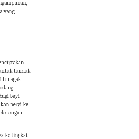
 pengampunan,
pa yang
menciptakan
 untuk tunduk
 itu agak
andang
bagi bayi
akan pergi ke
 dorongan
a ke tingkat