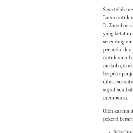
Saya telah me
Lama untuk me
Di Zanzibar, 
yang ketat u
seseorang mem
pecandu, dan 
untuk member
narkoba, ia 
berpikir panj
diberi sesuat
sujud-sembah 
membantu.
Oleh karena 
pekerti berart
Salat lim