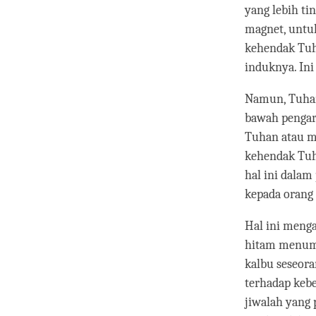
yang lebih ti
magnet, untu
kehendak Tuha
induknya. Ini
Namun, Tuhan
bawah pengar
Tuhan atau me
kehendak Tuha
hal ini dalam
kepada orang 
Hal ini menga
hitam menumpu
kalbu seseor
terhadap keb
jiwalah yang