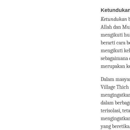
Ketunduka
Ketundukan
b
Allah dan Muh
mengikuti hu
berarti cara 
mengikuti ke
sebagaimana d
merupakan ke
Dalam masyara
Village Thich
mengingatkan 
dalam berbaga
terisolasi, t
mengingatkan
yang beretika