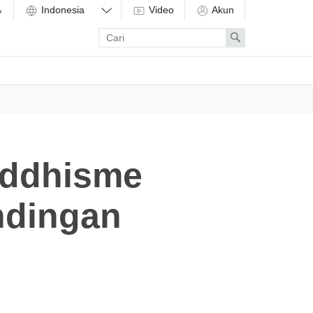
Video
Akun
Enter
Search
search
term
uddhisme
ndingan