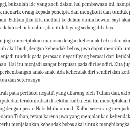
nggi, bukanlah ide yang aneh dalam hal pembawaan ini, hampi
k menarik orang kepada pencipta dan mengikuti dan tunduk 
n. Bahkan jika kita melihat ke dalam dunia hewan, bayi ak
 adalah sebuah naluri, dan itulah yang sedang dibahas.
 juga menciptakan manusia dengan kehendak bebas dan akal
uh akal budi, dengan kehendak bebas, jiwa dapat memilih un
njadi tunduk pada perasaan negatif yang berasal dari ketida
n. Hal itu menjadi sangat berpusat pada diri sendiri. Kita j
 perkembangan anak-anak. Ada kehendak diri sendiri dan ket
tua dan seterusnya.
rah pada perilaku negatif, yang dilarang oleh Tuhan dan, aki
k dan terakumulasi di sekitar kalbu. Hal ini menciptakan t
ang dengan pesan Nabi Muhammad . Kalbu seseorang menjadi
enaran Tuhan, tetapi karena jiwa yang menjalankan kehendak
 perlu menjalankan kehendak bebas akal untuk menghilangk