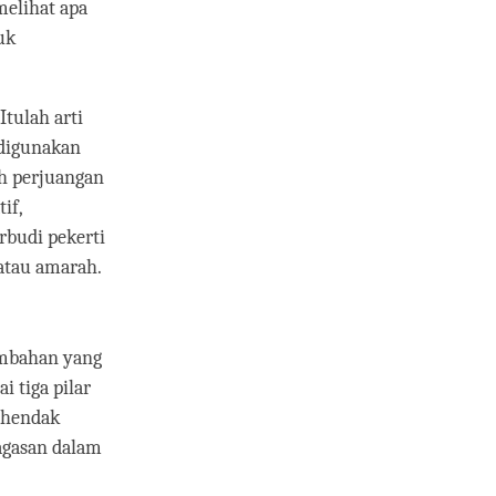
melihat apa
uk
tulah arti
 digunakan
ah perjuangan
if,
rbudi pekerti
atau amarah.
embahan yang
i tiga pilar
kehendak
gagasan dalam