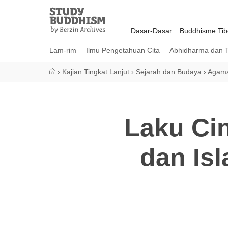
Close
Study
Buddhism
Dasar-Dasar
Buddhisme Tib
Home
Lam-rim
Ilmu Pengetahuan Cita
Abhidharma dan T
›
Kajian Tingkat Lanjut
›
Sejarah dan Budaya
›
Agama
Laku Ci
dan Is