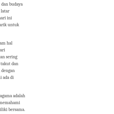
t dan budaya
latar
ari ini
arik untuk
lam hal
ari
an sering
 takut dan
a dengan
i ada di
eragama adalah
ng memahami
iliki bersama.