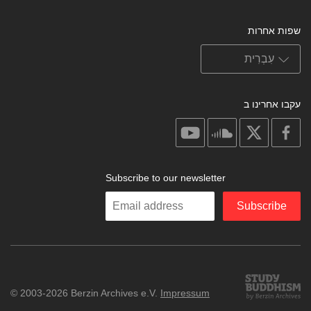
שפות אחרות
עקבו אחרינו ב
on
on
on
on
youtube
soundcloud
facebook
X
Subscribe to our newsletter
Enter
Subscribe
your
email
Study
© 2003-2026 Berzin Archives e.V.
Impressum
Buddhism
Home