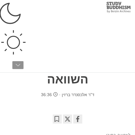
Study
Clos
Buddhism
Home
›
לימודים מתקדמים
›
היסטוריה ותרבות
›
בודהיזם ואיסלאם
התרגול של אהבה
בבודהיזם ובאסלאם:
השוואה
ד"ר אלכסנדר ברזין
36:36
Bookmark
Share
on
לצפייה בתוכן