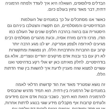
הבדלים פילוסופים, השאלה היא איך לעודד ולפתח הרמוניה
דתית, דבר מאוד נחוץ בעולם כיום.
כאשר אנו מסתכלים על כך במונחים של העולמות
הבודהיסטיים והמוסלמיים, הם תקשרו והצטלבו ביניהם גם
היסטורית וגם בהווה בהרבה חלקים שונים של העולם כמו
הודו, מרכז ודרום מזרח אסיה, וכעת מהגרים מוסלמים רבים
מגיעים לאירופה ולצפון אמריקה. יש לנו מגע הרבה יותר
קרוב עם החברות והתרבויות הללו. הן נפגשות ומתקשרות
לא רק עם בני ובנות אדם מרקעים יהודיים ונוצריים, אלא גם
בודהיסטיים. לחלק מאיתנו כאן יש אולי רקע בודהיסטי ואנו
עשויים למצוא שזה מעניין לדעת איך להשוות בין שתי הדתות
הללו.
זה נושא שמטריד מאוד את הוד קדושתו הדלאי לאמה
במונחים של הרמוניה בין-דתית. הוא תמיד מדגיש שהבסיס
להרמוניה הזאת הוא חינוך. כשבני ובנות אדם אינם מיודעים
ולעתים קרובות אף מקבלים מידע שגוי בנוגע לדתות אחרות,
אז יש פחד וחשדנות. אנשים נוטים לזהות דת שלמה עם