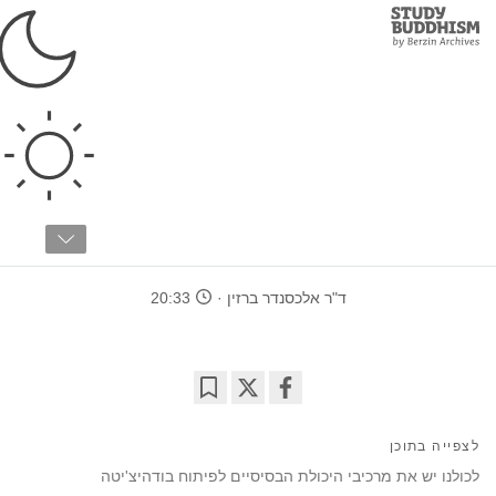
Study
Clos
Buddhism
Home
›
לימודים מתקדמים
›
לאם-רים
›
בודהיצ'יטה
החשיבות של אהבה,
חמלה ובודהיצ'יטה
ד"ר אלכסנדר ברזין
20:33
Bookmark
Share
on
לצפייה בתוכן
facebook
לכולנו יש את מרכיבי היכולת הבסיסיים לפיתוח בודהיצ'יטה