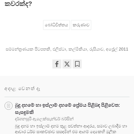
කවරක්ද?
බෝධිචිත්තය
කරුණාව
සම්මන්ත්‍රණයක පිටපතකි, එලිස්ටා, කල්මිකියා, රුසියාව, අප්‍රේල් 2011
Share
Bookmark
on
facebook
අදාළ වෙනත් දෑ
බුදු දහමේ හා ඉස්ලාම් දහමේ ප්‍රේමය පිළිබඳ පිළිවෙත:
සැසඳුමකි
දර්ශනසූරී ඇලෙක්සැන්ඩර් බර්සින්
බුදු දහම හා ඉස්ලාම් දහම තුළ පවත්නා ආදරය, සමාව ලබාදීම හා
ආචාර ධර්ම සාකච්ඡාව සසඳමින් එම ආගම් දෙකෙහි මූලික