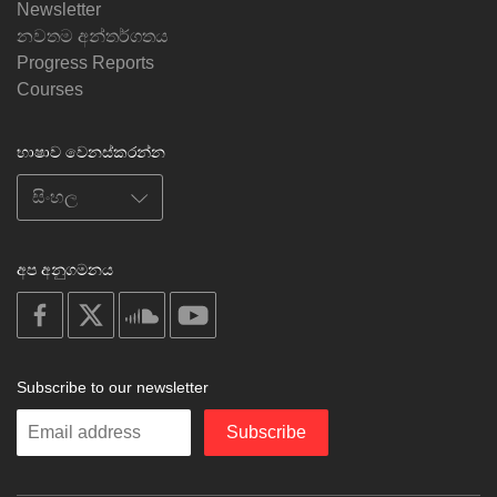
Newsletter
නවතම අන්තර්ගතය
Progress Reports
Courses
භාෂාව වෙනස්කරන්න
අප අනුගමනය
on
on
on
on
facebook
X
soundcloud
youtube
Subscribe to our newsletter
Enter
Subscribe
your
email