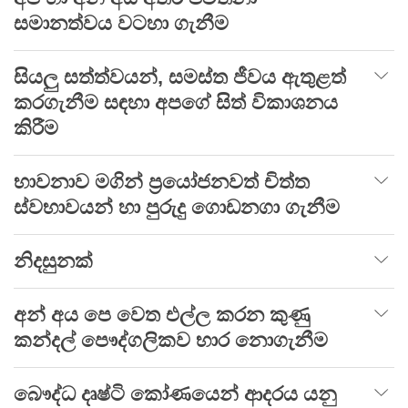
සමානත්වය වටහා ගැනීම
සියලු සත්ත්වයන්, සමස්ත ජීවය ඇතුළත්
කරගැනීම සඳහා අපගේ සිත් විකාශනය
කිරීම
භාවනාව මගින් ප්‍රයෝජනවත් චිත්ත
ස්වභාවයන් හා පුරුදු ගොඩනගා ගැනීම
නිදසුනක්
අන් අය පෙ වෙත එල්ල කරන කුණු
කන්දල් පෞද්ගලිකව භාර නොගැනීම
බෞද්ධ දෘෂ්ටි‍ කෝණයෙන් ආදරය යනු