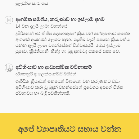
මූලධර්ම සාරාංශය
ආගමික සමගිය, කරුණාව හා ඉස්ලාම් දහම
14 වන දලයි ලාමා වහන්සේ
දුසිරිතෙන් බර කිහිප දෙනෙකුගේ ක්‍රියාවන් හේතුකොට සමස්ත
ආගමක් අයහපත් ලෙසට හඳුනා ගැනීම වැරදි සහගත ක්‍රියාවක්ය
යන්න දලයි ලාමා වහන්සේගේ විශ්වාසයයි. මෙය ඉස්ලාම්,
යුදෙව්, ක්‍රිස්තියානි, හින්දු හා බුදු දහමටද එකසේ සත්‍ය වේ.
අවිහිංසාව හා ආධ්‍යාත්මික වටිනාකම්
දර්ශනසූරී ඇලෙක්සැන්ඩර් බර්සින්
ශාරීරික ක්‍රියාවන් කෙරෙන් විද්‍යමාන වන කරුණකට වඩා
අවිහිංසාව කරා වූ බුදුන් වහන්සේගේ ප්‍රවේශය අපගේ චිත්ත
ස්වභාවය හා බැඳී පවතින්නකි.
අපේ ව්‍යාපෘතියට සහාය වන්න