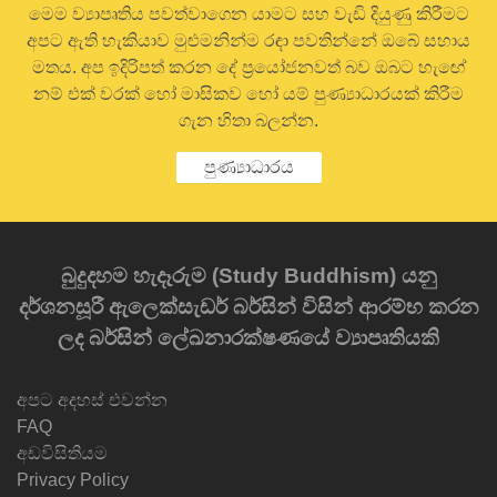
මෙම ව්‍යාපෘතිය පවත්වාගෙන යාමට සහ වැඩි දියුණු කිරීමට
අපට ඇති හැකියාව මුළුමනින්ම රඳා පවතින්නේ ඔබේ සහාය
මතය. අප ඉදිරිපත් කරන දේ ප්‍රයෝජනවත් බව ඔබට හැඟේ
නම් එක් වරක් හෝ මාසිකව හෝ යම් පුණ්‍යාධාරයක් කිරීම
ගැන හිතා බලන්න.
පුණ්‍යාධාරය
බුදුදහම හැදෑරුම (Study Buddhism) යනු
දර්ශනසූරී ඇලෙක්සැඩර් බර්සින් විසින් ආරම්භ කරන
ලද බර්සින් ලේඛනාරක්ෂණයේ ව්‍යාපෘතියකි
අපට අදහස් එවන්න
FAQ
අඩවිසිතියම
Privacy Policy