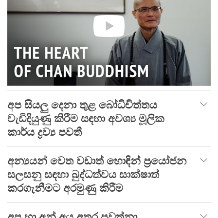
අප සියලු දෙනා තුළ බෝධිචිත්තය
වැඩිදියුණු කිරීම සඳහා අවශ්‍ය මූලික
කාර්ය ද්‍රව්‍ය පවතී
අන්‍යයන් වෙත වඩාත් හොඳින් ප්‍රයෝජන
සලසනු සඳහා බුද්ධත්වය සාක්ෂාත්
කරගැනීමට අරමුණු කිරීම
අප හා අන් අය අතර පවත්නා