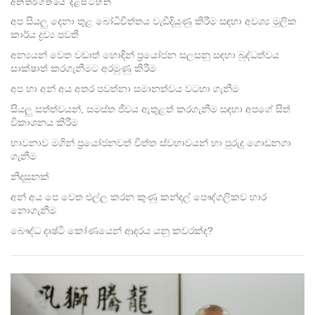
අන්තර්ගතයේ දළසටහන
facebook
අප සියලු දෙනා තුළ බෝධිචිත්තය වැඩිදියුණු කිරීම සඳහා අවශ්‍ය මූලික
කාර්ය ද්‍රව්‍ය පවතී
අන්‍යයන් වෙත වඩාත් හොඳින් ප්‍රයෝජන සලසනු සඳහා බුද්ධත්වය
සාක්ෂාත් කරගැනීමට අරමුණු කිරීම
අප හා අන් අය අතර පවත්නා සමානත්වය වටහා ගැනීම
සියලු සත්ත්වයන්, සමස්ත ජීවය ඇතුළත් කරගැනීම සඳහා අපගේ සිත්
විකාශනය කිරීම
භාවනාව මගින් ප්‍රයෝජනවත් චිත්ත ස්වභාවයන් හා පුරුදු ගොඩනගා
ගැනීම
නිදසුනක්
අන් අය පෙ වෙත එල්ල කරන කුණු කන්දල් පෞද්ගලිකව භාර
නොගැනීම
බෞද්ධ දෘෂ්ටි‍ කෝණයෙන් ආදරය යනු කවරක්ද?