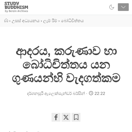
Close
Study
Buddhism
Home
›
උසස් අධ්‍යයනය
›
ලැම් රිම්
›
බෝධිචිත්තය
ආදරය, කරුණාව හා
බෝධිචිත්තය යන
ගුණයන්හි වැදගත්කම
දර්ශනසූරී ඇලෙක්සැන්ඩර් බර්සින්
22:22
Share
Bookmark
on