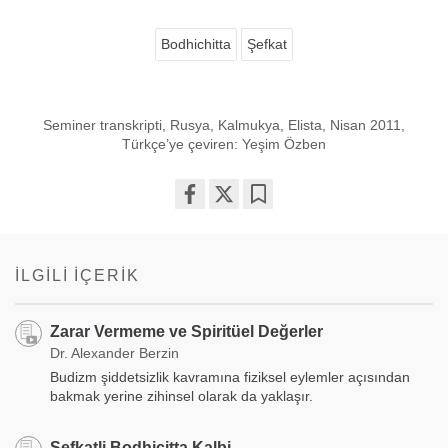
Bodhichitta
Şefkat
Seminer transkripti, Rusya, Kalmukya, Elista, Nisan 2011,
Türkçe’ye çeviren: Yeşim Özben
Share
Bookmark
on
facebook
İLGILI İÇERIK
Zarar Vermeme ve Spiritüel Değerler
Dr. Alexander Berzin
Budizm şiddetsizlik kavramına fiziksel eylemler açısından
bakmak yerine zihinsel olarak da yaklaşır.
Şefkatli Bodhicitta Kalbi