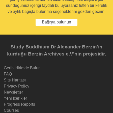
sunduğumuz içeriği faydalı buluyorsanız lütfen bir kerelik
ve aylık bağışta bulunma seçeneklerini gözden geçirin.
Bağışta bulunun
Study Buddhism Dr Alexander Berzin'in
kurduğu Berzin Archives e.V'nin projesidir.
Geribildirimde Bulun
FAQ
Site Haritası
Privacy Policy
Newsletter
Yeni İçerikler
Progress Reports
Courses