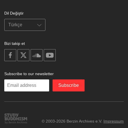
Dil Değiştir
Bizi takip et
on
on
on
on
facebook
X
soundcloud
youtube
Subscribe to our newsletter
Enter
Subscribe
your
email
Study
© 2003-2026 Berzin Archives e.V.
Impressum
Buddhism