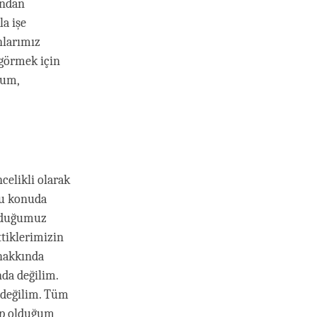
ından
a işe
nlarımız
 görmek için
ğum,
celikli olarak
bu konuda
olduğumuz
tiklerimizin
 hakkında
da değilim.
a değilim. Tüm
hip olduğum