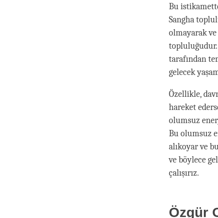
Bu istikamett
Sangha toplul
olmayarak ve 
topluluğudur.
tarafından te
gelecek yaşam
Özellikle, da
hareket eders
olumsuz enerj
Bu olumsuz en
alıkoyar ve bu
ve böylece gel
çalışırız.
Özgür O