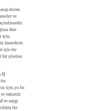
lanıp duran
eşmeler ve
açınılmazdır.
ğuna dair
 için,
iz hissederiz
i için bir
î bir yönüne
 İŞ
tün
iz için, ya bu
ve takıntılı
M ve saygı
müthiş bir