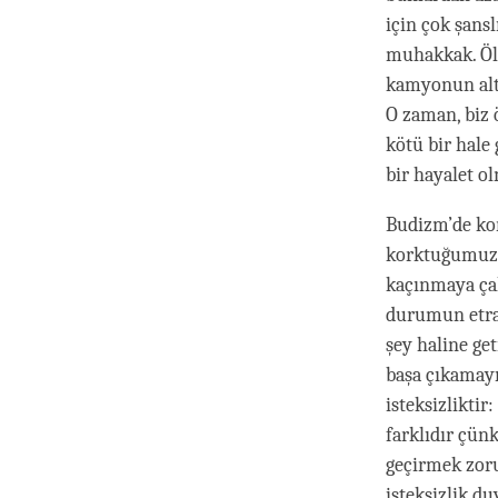
için çok şans
muhakkak. Öl
kamyonun altı
O zaman, biz 
kötü bir hale
bir hayalet o
Budizm’de ko
korktuğumuzu
kaçınmaya çal
durumun etraf
şey haline ge
başa çıkamayı
isteksizlikti
farklıdır çün
geçirmek zor
isteksizlik du