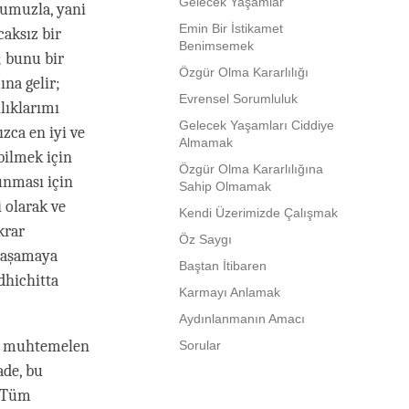
Gelecek Yaşamlar
umuzla, yani
Emin Bir İstikamet
caksız bir
Benimsemek
; bunu bir
Özgür Olma Kararlılığı
na gelir;
Evrensel Sorumluluk
ılıklarımı
Gelecek Yaşamları Ciddiye
zca en iyi ve
Almamak
bilmek için
Özgür Olma Kararlılığına
unması için
Sahip Olmamak
 olarak ve
Kendi Üzerimizde Çalışmak
krar
Öz Saygı
r aşamaya
Baştan İtibaren
dhichitta
Karmayı Anlamak
Aydınlanmanın Amacı
arı muhtemelen
Sorular
de, bu
. Tüm