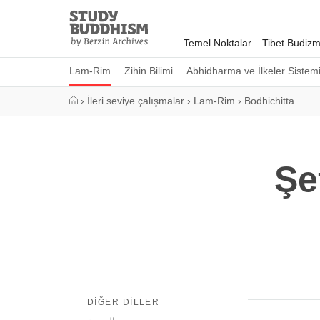
Close
Study
Buddhism
Temel Noktalar
Tibet Budizm
Home
Lam-Rim
Zihin Bilimi
Abhidharma ve İlkeler Sistem
›
İleri seviye çalışmalar
›
Lam-Rim
›
Bodhichitta
Şe
DIĞER DILLER