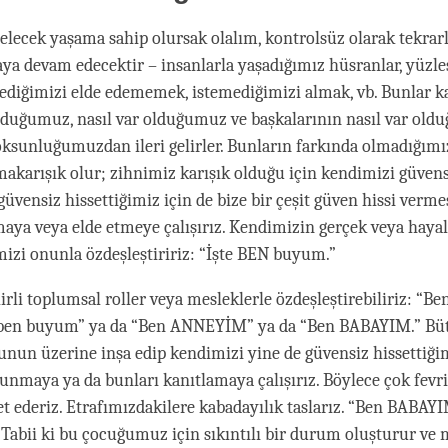
gelecek yaşama sahip olursak olalım, kontrolsüz olarak tekrar
ya devam edecektir – insanlarla yaşadığımız hüsranlar, yüzl
stediğimizi elde edememek, istemediğimizi almak, vb. Bunlar k
duğumuz, nasıl var olduğumuz ve başkalarının nasıl var oldu
oksunluğumuzdan ileri gelirler. Bunların farkında olmadığımız
akarışık olur; zihnimiz karışık olduğu için kendimizi güvens
üvensiz hissettiğimiz için de bize bir çeşit güven hissi vermes
aya veya elde etmeye çalışırız. Kendimizin gerçek veya hayal
imizi onunla özdeşleştiririz: “İşte BEN buyum.”
rli toplumsal roller veya mesleklerle özdeşleştirebiliriz: “Ben
en buyum” ya da “Ben ANNEYİM” ya da “Ben BABAYIM.” Bü
unun üzerine inşa edip kendimizi yine de güvensiz hissettiğim
unmaya ya da bunları kanıtlamaya çalışırız. Böylece çok fevri 
et ederiz. Etrafımızdakilere kabadayılık taslarız. “Ben BABAYI
Tabii ki bu çocuğumuz için sıkıntılı bir durum oluşturur ve 