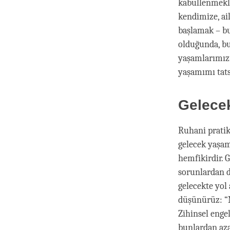
kabullenmekle
kendimize, ai
başlamak – bu
olduğunda, bu
yaşamlarımız
yaşamımı tats
Gelece
Ruhani pratik 
gelecek yaşam
hemfikirdir. 
sorunlardan d
gelecekte yol
düşünürüz: “
Zihinsel enge
bunlardan aza