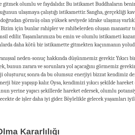
e gitmek olumlu ve faydalıdır. Bu istikamet Buddhaların beni
uğunun ulaşmaya çalıştığı istikamettir. Sangha, gerçekliği ka
doğrudan görmüş olan yüksek seviyede idrake ulaşmış varlık
 Bizim için bunlar rahipler ve rahibelerden oluşan manastır
msil edilir. Yaşamlarımıza bu emin ve olumlu istikameti kaza
larda daha kötü bir istikamette gitmekten kaçınmanın yolud
vranışsal neden-sonuç hakkında düşünmemiz gerekir. Yıkıcı bir
ek, bunun zarara ve sorunlara yol açacağını görmemiz gerekir.
i oluşturur, sonra da bu olumsuz enerjiyi bizzat kendimiz de
erji bize yapışıp kalır. Oysa, kendimizi yıkıcı şekilde hareke
nun yerine yapıcı şekillerde hareket edersek, olumlu potansiye
ecekte de işler daha iyi gider. Böylelikle gelecek yaşamları iy
lma Kararlılığı