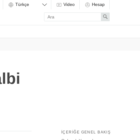
Video
Hesap
Enter
Search
search
term
lbi
İÇERIĞE GENEL BAKIŞ