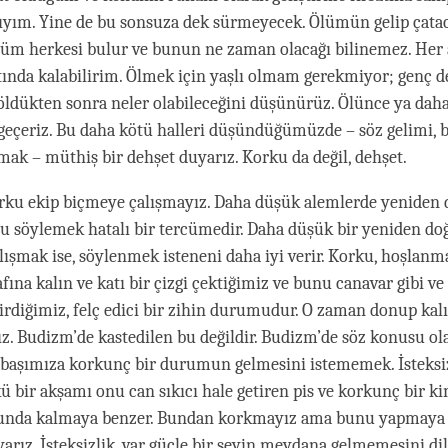
lıyım. Yine de bu sonsuza dek sürmeyecek. Ölümün gelip çata
üm herkesi bulur ve bunun ne zaman olacağı bilinemez. Her 
nda kalabilirim. Ölmek için yaşlı olmam gerekmiyor; genç de
öldükten sonra neler olabileceğini düşünürüz. Ölünce ya daha
 geçeriz. Bu daha kötü halleri düşündüğümüzde – söz gelimi, 
lmak – müthiş bir dehşet duyarız. Korku da değil, dehşet.
rku ekip biçmeye çalışmayız. Daha düşük alemlerde yeniden
 söylemek hatalı bir tercümedir. Daha düşük bir yeniden do
ışmak ise, söylenmek isteneni daha iyi verir. Korku, hoşlanm
ına kalın ve katı bir çizgi çektiğimiz ve bunu canavar gibi ve
tirdiğimiz, felç edici bir zihin durumudur. O zaman donup kal
z. Budizm’de kastedilen bu değildir. Budizm’de söz konusu ol
r: başımıza korkunç bir durumun gelmesini istememek. İsteks
kü bir akşamı onu can sıkıcı hale getiren pis ve korkunç bir k
unda kalmaya benzer. Bundan korkmayız ama bunu yapmaya 
yarız. İsteksizlik, var güçle bir şeyin meydana gelmemesini di