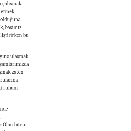
a çalışmak
m etmek
 olduğuna
k, başımız
liştirirken bu
eyine ulaşmak
yaşamlarımızda
aşmak zaten
vrularına
ki ruhani
inde
a
. Olan biteni