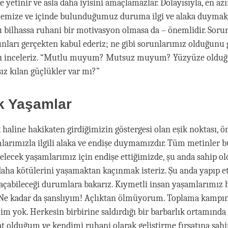
 yetinir ve asla daha iyisini amaçlamazlar. Dolayısıyla, en az
lemize ve içinde bulunduğumuz duruma ilgi ve alaka duymakl
 bilhassa ruhani bir motivasyon olmasa da – önemlidir. Soru
nları gerçekten kabul ederiz; ne gibi sorunlarımız olduğunu
ı inceleriz. “Mutlu muyum? Mutsuz muyum? Yüzyüze oldu
ız kılan güçlükler var mı?”
k Yaşamlar
haline hakikaten girdiğimizin göstergesi olan eşik noktası, ön
larımızla ilgili alaka ve endişe duymamızdır. Tüm metinler 
Gelecek yaşamlarımız için endişe ettiğimizde, şu anda sahip 
aha kötülerini yaşamaktan kaçınmak isteriz. Şu anda yapıp et
 açabileceği durumlara bakarız. Kıymetli insan yaşamlarımız
Ne kadar da şanslıyım! Açlıktan ölmüyorum. Toplama kampın
lim yok. Herkesin birbirine saldırdığı bir barbarlık ortamınd
t olduğum ve kendimi ruhani olarak geliştirme fırsatına sa