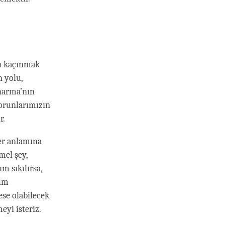
an kaçınmak
 yolu,
Dharma’nın
sorunlarımızın
r.
ler anlamına
mel şey,
m sıkılırsa,
tüm
ese olabilecek
eyi isteriz.