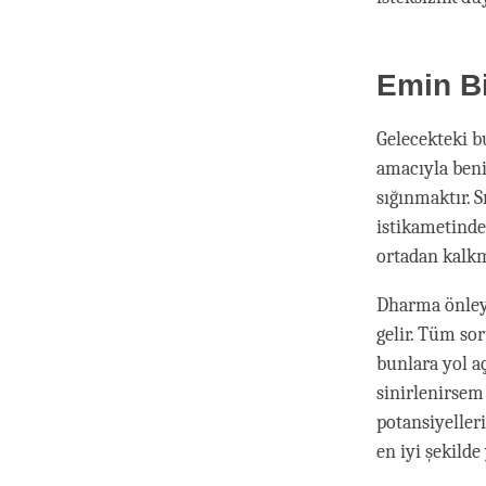
Emin B
Gelecekteki b
amacıyla beni
sığınmaktır. 
istikametinde
ortadan kalkm
Dharma önleyi
gelir. Tüm so
bunlara yol a
sinirlenirsem
potansiyeller
en iyi şekilde