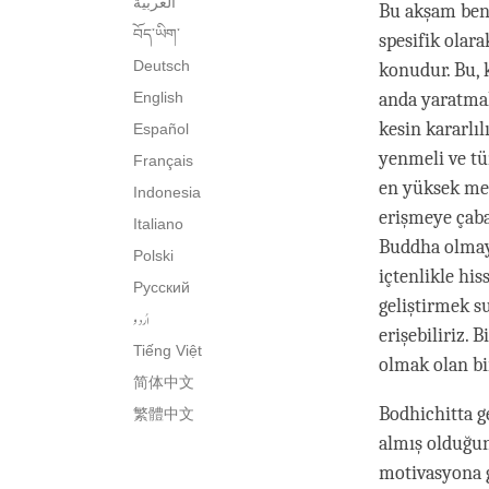
العربية
Bu akşam ben
བོད་ཡིག་
spesifik olara
Deutsch
konudur. Bu, 
English
anda yaratmak
kesin kararlıl
Español
yenmeli ve tü
Français
en yüksek mer
Indonesia
erişmeye çaba
Italiano
Buddha olmaya
Polski
içtenlikle his
Русский
geliştirmek s
اُردو
erişebiliriz. 
Tiếng Việt
olmak olan bi
简体中文
Bodhichitta g
繁體中文
almış olduğu
motivasyona 