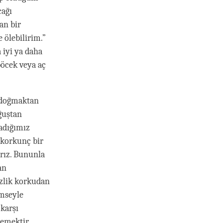
cağı
an bir
 ölebilirim.”
 iyi ya daha
böcek veya aç
 doğmaktan
ğuştan
adığımız
 korkunç bir
ırız. Bununla
an
izlik korkudan
imseyle
karşı
lemektir.