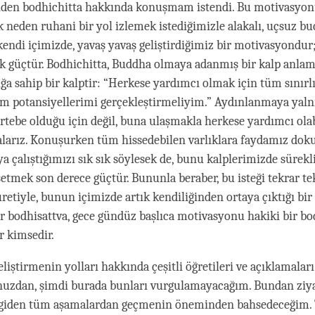
facebook
den bodhichitta hakkında konuşmam istendi. Bu motivasyon
k neden ruhani bir yol izlemek istediğimizle alakalı, uçsuz bu
kendi içimizde, yavaş yavaş geliştirdiğimiz bir motivasyondur
 güçtür. Bodhichitta, Buddha olmaya adanmış bir kalp anlamı
ığa sahip bir kalptir: “Herkese yardımcı olmak için tüm sınırl
m potansiyellerimi gerçekleştirmeliyim.” Aydınlanmaya yalnı
tebe olduğu için değil, buna ulaşmakla herkese yardımcı ola
larız. Konuşurken tüm hissedebilen varlıklara faydamız dok
 çalıştığımızı sık sık söylesek de, bunu kalplerimizde sürekli
setmek son derece güçtür. Bununla beraber, bu isteği tekrar te
uretiyle, bunun içimizde artık kendiliğinden ortaya çıktığı bi
Bir bodhisattva, gece gündüz başlıca motivasyonu hakiki bir bo
r kimsedir.
eliştirmenin yolları hakkında çeşitli öğretileri ve açıklamal
nuzdan, şimdi burada bunları vurgulamayacağım. Bundan ziya
giden tüm aşamalardan geçmenin öneminden bahsedeceğim