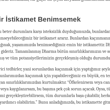
ir İstikamet Benimsemek
u beter durumlara karşı isteksizlik duyduğumuzda, bunlard
mseyebileceğimiz bir istikamet ararız. Bunlardan kaçınmanın
Sığınak, yaşamımızda benimsediğimiz emin bir istikamettir. 
 gideriz. Tamamlanmış Dharma bütün sınırlılıklarımızın ve 
ış ve tüm potansiyellerimizin gerçekleşmiş olduğu durumdu
ci tedbirler, yani sorunlardan kaçınmak için yaptığımız şey
runlarımızdan kaçınmak için yapabileceğimiz en büyük, en te
çan sınırlılıklarımızdan kurtulmaktır. “Öfkelenirsem veya canı
 veya kaygılanırsam, bu başıma pek çok sorun açacak. Oysa, 
imi gerçekleştirebilirsem, tüm durumlarla başa çıkabilir, herk
 yardımcı olabilirim.” Bunu anladığımızda, bu istikamette gitm