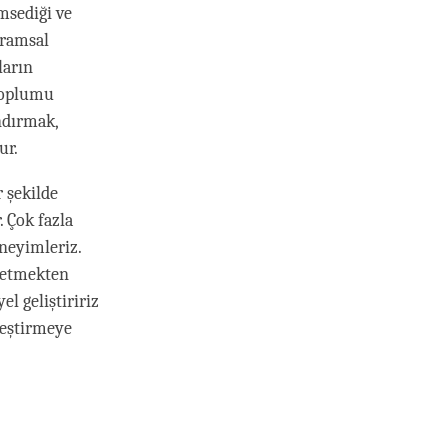
msediği ve
vramsal
ların
 toplumu
ndırmak,
ur.
 şekilde
 Çok fazla
neyimleriz.
t etmekten
l geliştiririz
ileştirmeye