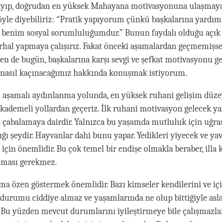
layıp, doğrudan en yüksek Mahayana motivasyonuna ulaşmay
 Şöyle diyebiliriz: “Pratik yapıyorum çünkü başkalarına yardı
u benim sosyal sorumluluğumdur.” Bunun faydalı olduğu açık
rhal yapmaya çalışırız. Fakat önceki aşamalardan geçmemişse
Ben de bugün, başkalarına karşı sevgi ve şefkat motivasyonu ge
 nasıl kaçınacağımız hakkında konuşmak istiyorum.
 aşamalı aydınlanma yolunda, en yüksek ruhani gelişim düz
k kademeli yollardan geçeriz. İlk ruhani motivasyon gelecek 
 çabalamaya dairdir. Yalnızca bu yaşamda mutluluk için uğr
ığı şeydir. Hayvanlar dahi bunu yapar. Yedikleri yiyecek ve ya
için önemlidir. Bu çok temel bir endişe olmakla beraber, illa 
olması gerekmez.
ma özen göstermek önemlidir. Bazı kimseler kendilerini ve iç
durumu ciddiye almaz ve yaşamlarında ne olup bittiğiyle asl
. Bu yüzden mevcut durumlarını iyileştirmeye bile çalışmazlar