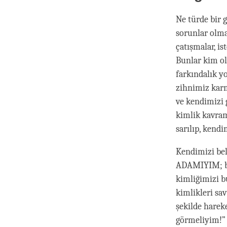
Ne türde bir 
sorunlar olma
çatışmalar, i
Bunlar kim ol
farkındalık y
zihnimiz karm
ve kendimizi g
kimlik kavram
sarılıp, kend
Kendimizi beli
ADAMIYIM; b
kimliğimizi b
kimlikleri sav
şekilde harek
görmeliyim!” 