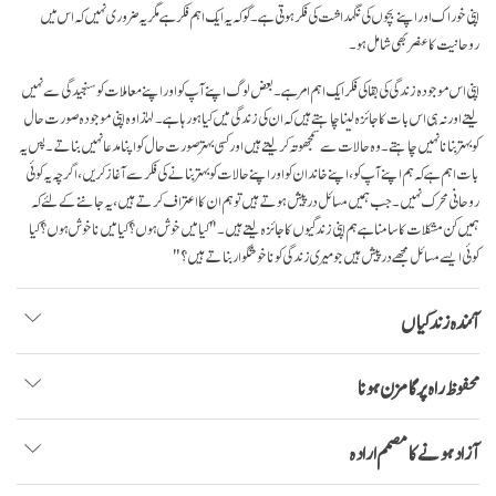
اپنی خوراک اور اپنے بچوں کی نگہداشت کی فکر ہوتی ہے۔ گو کہ یہ ایک اہم فکر ہے مگر یہ ضروری نہیں کہ اس میں
روحانیت کا عنصر بھی شامل ہو۔
اپنی اس موجودہ زندگی کی بقا کی فکر ایک اہم امر ہے۔ بعض لوگ اپنے آپ کو اور اپنے معاملات کو سنجیدگی سے نہیں
لیتےاور نہ ہی اس بات کا جائزہ لینا چاہتے ہیں کہ ان کی زندگی میں کیا ہو رہا ہے۔ لہٰذا وہ اپنی موجودہ صورت حال
کو بہتر بنانا نہیں چاہتے۔ وہ حالات سے سمجھوتہ کر لیتے ہیں اور کسی بہتر صورت حال کو اپنا مدعا نہیں بناتے۔ پس یہ
بات اہم ہے کہ ہم اپنے آپ کو، اپنے خاندان کو اور اپنے حالات کو بہتر بنانے کی فکر سے آغاز کریں، اگرچہ یہ کوئی
روحانی محرک نہیں۔ جب ہمیں مسائل در پیش ہوتے ہیں تو ہم ان کا اعتراف کرتے ہیں، یہ جاننے کے لئے کہ
ہمیں کن مشکلات کا سامنا ہے ہم اپنی زندگیوں کا جائزہ لیتے ہیں۔ " کیا میں خوش ہوں؟ کیا میں ناخوش ہوں؟ کیا
کوئی ایسے مسائل مجھے درپیش ہیں جو میری زندگی کو ناخوشگوار بناتے ہیں؟ "
آئندہ زندگیاں
محفوظ راہ پر گامزن ہونا
آزاد ہونے کا مصمم ارادہ