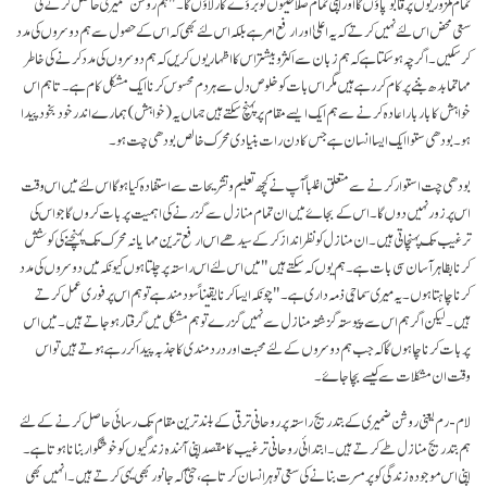
تمام کمزوریوں پر قابو پاؤں گا اور اپنی تمام صلاحیتوں کو برؤے کار لاؤں گا۔ " ہم روشن ضمیری حاصل کرنے کی
سعی محض اس لئے نہیں کرتے کہ یہ اعلیٰ اور ارفع امر ہے بلکہ اس لئے بھی کہ اس کے حصول سے ہم دوسروں کی مدد
کر سکیں۔ اگرچہ ہو سکتا ہے کہ ہم زبان سے اکثروبیشتر اس کا اظہار یوں کریں کہ ہم دوسروں کی مدد کرنے کی خاطر
مہاتما بدھ بننے پر کام کر رہے ہیں مگر اس بات کو خلوص دل سے ہر دم محسوس کرنا ایک مشکل کام ہے۔ تاہم اس
خواہش کا بار بار اعادہ کرنے سے ہم ایک ایسے مقام پر پہنچ سکتے ہیں جہاں یہ ( خواہش ) ہمارے اندر خود بخود پیدا
ہو۔ بودھی ستوا ایک ایسا انسان ہے جس کا دن رات بنیادی محرک خالص بودھی چت ہو۔
بودھی چت استوار کرنے سے متعلق اغلباً آپ نے کچھ تعلیم و تشریحات سے استفادہ کیا ہو گا اس لئے میں اس وقت
اس پر زور نہیں دوں گا۔ اس کے بجاۓ میں ان تمام منازل سے گزرنے کی اہمیت پر بات کروں گا جو اس کی
ترغیب تک پہنچاتی ہیں۔ ان منازل کو نظر انداز کرکے سیدھے اس ارفع ترین مہایانہ محرک تک پہنچنے کی کوشش
کرنا بظاہر آسان سی بات ہے۔ ہم یوں کہ سکتے ہیں " میں اس لئے اس راستہ پر چلتا ہوں کیونکہ میں دوسروں کی مدد
کرنا چاہتا ہوں۔ یہ میری سماجی ذمہ داری ہے۔ " چونکہ ایسا کرنا یقیناً سودمند ہے تو ہم اس پر فوری عمل کرتے
ہیں۔ لیکن اگر ہم اس سے پیوستہ گزشتہ منازل سے نہیں گزرے تو ہم مشکل میں گرفتار ہو جاتے ہیں۔ میں اس
پر بات کرنا چاہوں گا کہ جب ہم دوسروں کے لئے محبت اور درد مندی کا جذبہ پیدا کر رہے ہوتے ہیں تو اس
وقت ان مشکلات سے کیسے بچا جاۓ۔
لام - رم یعنی روشن ضمیری کے بتدریج راستہ پر روحانی ترقی کے بلند ترین مقام تک رسائی حاصل کرنے کے لئے
ہم بتدریج منازل طے کرتے ہیں۔ابتدائی روحانی ترغیب کا مقصد اپنی آئندہ زندگیوں کو خوشگوار بنانا ہوتا ہے۔
اپنی اس موجودہ زندگی کو پر مسرت بنانے کی سعی تو ہر انسان کرتا ہے، حتیٰ کہ جانور بھی یہی کرتے ہیں۔ انہیں بھی