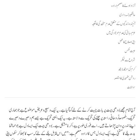
آزاد ہونے کا مصمم ارادہ
عالمگیر ذمہ داری
آئیندہ زندگیوں کے متعلق عدم سنجیدگی کا نتیجہ
عزم رہائی کی عدم موجودگی میں
اپنی اصلاح کا عمل
عزت نفس
شروع سے لیکر
کرم کی سوجھ بوجھ
روشن ضمیری کا مقصد
سوالات
آج شام مجھے بودھی چت پر بات چیت کرنے کے لئے کہا گیا ہے۔ یہ ایک وسیع و عریض موضوع ہے جو ہماری
تحریک، خصوصاً روحانی راستہ پر چلنے کی تحریک سے وابستہ ہے۔ یہ ایک ایسی تحریک ہے جسے ہم دھیرے دھیرے
اپنے اندر پروان چڑھاتے ہیں۔ اسے فوری طور پر پیدا کرنا مشکل ہے۔ بودھی چت ایک ایسا دل ہے جو مہاتما
بدھ بننے کا متمنّی ہے، ایک ایسا دل جس کا ارادہ مصمم ہے: " میں اس قابل بننے کے لئے کہ سب کا بھلا کر سکوں اپنی