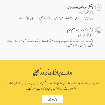
لا تعلقی، عدم تشدد اور درد مندی
ڈاکٹر الیگزینڈر برزن
جب ہم کسی صورت حال سے نمٹنے کا جائزہ لیں، تو ہمیں اپنے محرک اور فعل کے درمیاں امتیاز کرنا ہو گا۔
تیاگ: آزاد ہونے کا مصمم عزم
ڈاکٹر الیگزینڈر برزن
تیاگ سے مراد نہ صرف دکھ کے ہر روپ سے نجات حاصل کرنا ہے بلکہ اس کے اسباب سے بھی۔ اس کی بنیاد اس عاقلانہ
تیقن پر ہے کہ ان سے نجات ممکن ہے۔
ہمارے پراجیکٹ کی مدد کیجئیے
ہماری ویب سائٹ کو چلانے اور بڑھانے کی صلاحیت کا دارومدار مکمل طور پر آپ کی امداد پر ہے۔ اگر آپ ہمارے
مواد کو مفید پاتے ہیں تو یکمشت یا ماہانہ چندہ دینے پر غور کیجئیے۔
چندہ دیجئیے