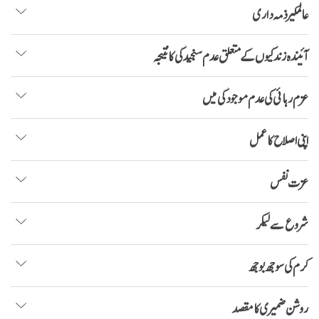
عالمگیر ذمہ داری
آئیندہ زندگیوں کے متعلق عدم سنجیدگی کا نتیجہ
عزم رہائی کی عدم موجودگی میں
اپنی اصلاح کا عمل
عزت نفس
شروع سے لیکر
کرم کی سوجھ بوجھ
روشن ضمیری کا مقصد