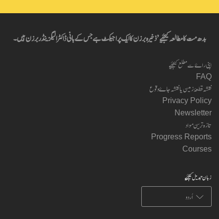
بدھ مت کا مطالعہ کیجئیے’ ذخیرہ برزن کا ایک پراجیکٹ ہے جس کے بانی ڈاکٹر الیگزینڈر برزن ہیں۔
اپنی راۓ سے مطلع کیجئیے
FAQ
نقشہ قطعۂ زمین یا نقشہ جاۓ وقوع
Privacy Policy
Newsletter
تازہ ترین مواد
Progress Reports
Courses
زبان تبدیل کیجئیے