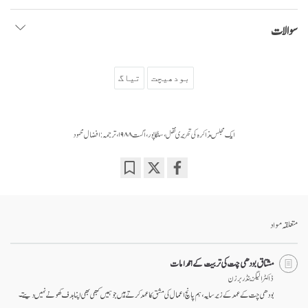
سوالات
بودھیچت
تیاگ
ایک مجلس مذاکرہ کی تحریری نقل، سنگاپور، اگست ۱۹۸۸، ترجمہ: افضال محمود
Bookmark
Share
on
facebook
متعلقہ مواد
مشتاق بودھی چت کی تربیت کے اقدامات
ڈاکٹر الیگزینڈر برزن
بودھی چت کے عہد کے زیر سایہ ، ہم پانچ اعمال کی مشق کا عہد کرتے ہیں جو ہمیں کبھی بھی اپنا ہدف کھونے نہیں دیتے۔