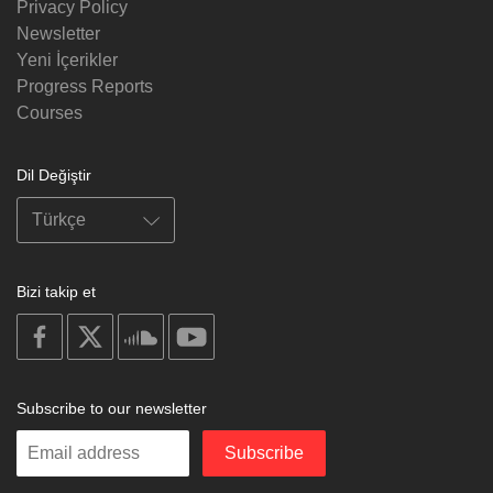
Privacy Policy
Newsletter
Yeni İçerikler
Progress Reports
Courses
Dil Değiştir
Bizi takip et
on
on
on
on
facebook
X
soundcloud
youtube
Subscribe to our newsletter
Enter
Subscribe
your