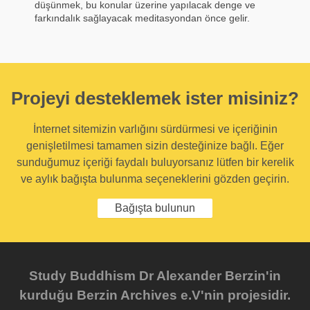
düşünmek, bu konular üzerine yapılacak denge ve
farkındalık sağlayacak meditasyondan önce gelir.
Projeyi desteklemek ister misiniz?
İnternet sitemizin varlığını sürdürmesi ve içeriğinin
genişletilmesi tamamen sizin desteğinize bağlı. Eğer
sunduğumuz içeriği faydalı buluyorsanız lütfen bir kerelik
ve aylık bağışta bulunma seçeneklerini gözden geçirin.
Bağışta bulunun
Study Buddhism Dr Alexander Berzin'in
kurduğu Berzin Archives e.V'nin projesidir.