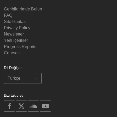
Geribildirimde Bulun
FAQ
Site Haritası
Privacy Policy
Newsletter
Yeni İçerikler
Progress Reports
Courses
Dil Değiştir
Bizi takip et
on
on
on
on
facebook
X
soundcloud
youtube