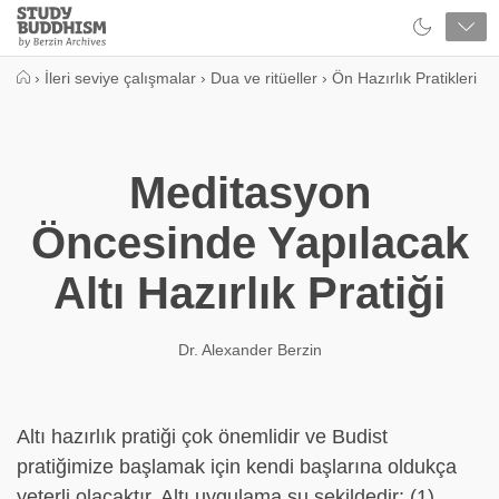
Close
Study
Buddhism
Home
›
İleri seviye çalışmalar
›
Dua ve ritüeller
›
Ön Hazırlık Pratikleri
Meditasyon
Öncesinde Yapılacak
Altı Hazırlık Pratiği
Dr. Alexander Berzin
Altı hazırlık pratiği çok önemlidir ve Budist
pratiğimize başlamak için kendi başlarına oldukça
yeterli olacaktır. Altı uygulama şu şekildedir: (1)