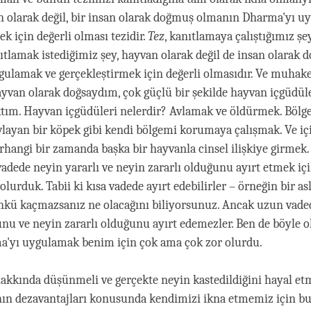
an olarak değil, bir insan olarak doğmuş olmanın Dharma'yı 
k için değerli olması tezidir.
Tez
, kanıtlamaya çalıştığımız ş
anıtlamak istediğimiz şey, hayvan olarak değil de insan olarak 
ulamak ve gerçekleştirmek için değerli olmasıdır. Ve muha
hayvan olarak doğsaydım, çok güçlü bir şekilde hayvan içgüdüle
ktım. Hayvan içgüdüleri nelerdir? Avlamak ve öldürmek. Bölge
vlayan bir köpek gibi kendi bölgemi korumaya çalışmak. Ve i
hangi bir zamanda başka bir hayvanla cinsel ilişkiye girmek.
vadede neyin yararlı ve neyin zararlı olduğunu ayırt etmek içi
olurduk. Tabii ki kısa vadede ayırt edebilirler – örneğin bir a
nkü kaçmazsanız ne olacağını biliyorsunuz. Ancak uzun vade
unu ve neyin zararlı olduğunu ayırt edemezler. Ben de böyle o
'yı uygulamak benim için çok ama çok zor olurdu.
kkında düşünmeli ve gerçekte neyin kastedildiğini hayal etme
n dezavantajları konusunda kendimizi ikna etmemiz için bu