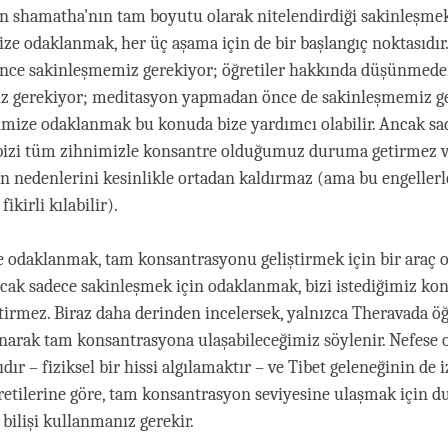
ın shamatha'nın tam boyutu olarak nitelendirdiği sakinleşmek
ize odaklanmak, her üç aşama için de bir başlangıç noktasıdır.
nce sakinleşmemiz gerekiyor; öğretiler hakkında düşünmed
z gerekiyor; meditasyon yapmadan önce de sakinleşmemiz ge
mize odaklanmak bu konuda bize yardımcı olabilir. Ancak sa
bizi tüm zihnimizle konsantre olduğumuz duruma getirmez 
n nedenlerini kesinlikle ortadan kaldırmaz (ama bu engeller
fikirli kılabilir).
se odaklanmak, tam konsantrasyonu geliştirmek için bir araç 
ancak sadece sakinleşmek için odaklanmak, bizi istediğimiz k
rmez. Biraz daha derinden incelersek, yalnızca Theravada öğ
narak tam konsantrasyona ulaşabileceğimiz söylenir. Nefese
ıdır – fiziksel bir hissi algılamaktır – ve Tibet geleneğinin de i
tilerine göre, tam konsantrasyon seviyesine ulaşmak için du
l bilişi kullanmanız gerekir.