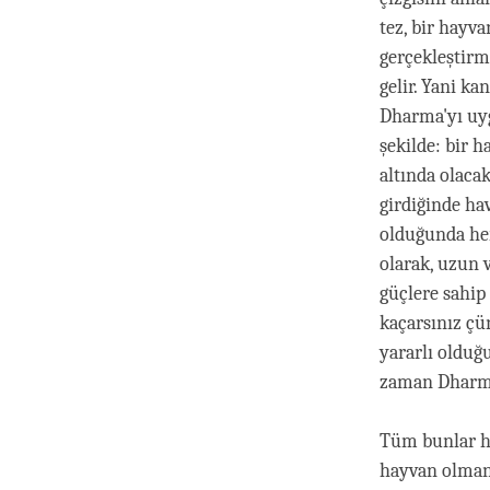
tez, bir hayv
gerçekleştirme
gelir. Yani k
Dharma'yı uyg
şekilde: bir 
altında olaca
girdiğinde ha
olduğunda her
olarak, uzun 
güçlere sahip 
kaçarsınız çü
yararlı olduğ
zaman Dharma
Tüm bunlar ha
hayvan olmanı