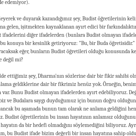
de edemiyor).
leyerek ve duyarak kazandığımız şey, Budist öğretilerinin keli
a gelen, işitmekten kaynaklanan ayırt edici bir farkındalıktı
t ifadelerini diğer ifadelerden (bunlara Budist olmayan ifadel
bu konuya bir kesinlik getiriyoruz: "Bu, bir Buda öğretisidir."
aracaksak eğer, bunların Budist öğretileri olduğu konusunda ke
e değil mi?
de ettiğimiz şey, Dharma'nın sözlerine dair bir fikir sahibi o
nlama geldiklerine dair bir fikrimiz henüz yok. Örneğin, benim
 var. Bunu Budist olmayan ifadelerden ayırt edebiliyoruz. Değ
ibiz ve Budalara saygı duyduğumuz için bunun doğru olduğu
 ancak bu aşamada bunun tam olarak ne anlama geldiğini he
iz. Budist öğretilerinin bu insan hayatının anlamsız olduğunu
 hayatın da bir hedefi olmadığını söylemediğini biliyoruz. Ay
m, bu Budist ifade bizim değerli bir insan hayatına sahip o