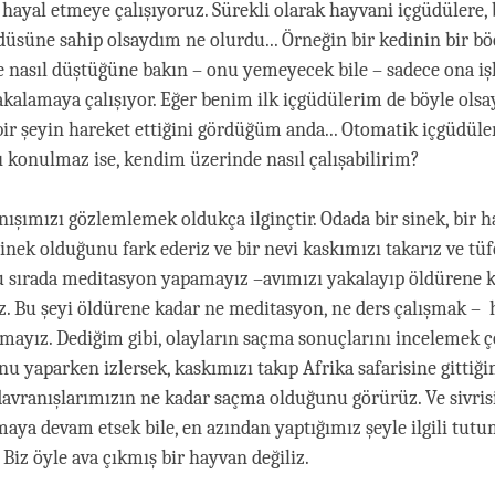
hayal etmeye çalışıyoruz. Sürekli olarak hayvani içgüdülere,
üsüne sahip olsaydım ne olurdu... Örneğin bir kedinin bir bö
e nasıl düştüğüne bakın – onu yemeyecek bile – sadece ona i
kalamaya çalışıyor. Eğer benim ilk içgüdülerim de böyle olsa
ir şeyin hareket ettiğini gördüğüm anda... Otomatik içgüdüler
ı konulmaz ise, kendim üzerinde nasıl çalışabilirim?
nışımızı gözlemlemek oldukça ilginçtir. Odada bir sinek, bir
sinek olduğunu fark ederiz ve bir nevi kaskımızı takarız ve tü
Bu sırada meditasyon yapamayız –avımızı yakalayıp öldürene k
. Bu şeyi öldürene kadar ne meditasyon, ne ders çalışmak – h
mayız. Dediğim gibi, olayların saçma sonuçlarını incelemek ço
u yaparken izlersek, kaskımızı takıp Afrika safarisine gittiği
avranışlarımızın ne kadar saçma olduğunu görürüz. Ve sivris
aya devam etsek bile, en azından yaptığımız şeyle ilgili tu
 Biz öyle ava çıkmış bir hayvan değiliz.