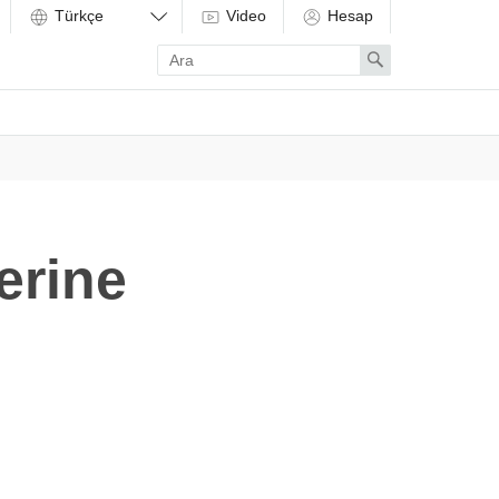
Video
Hesap
Enter
Search
search
term
erine