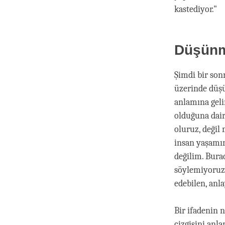
kastediyor."
Düşün
Şimdi bir son
üzerinde düşü
anlamına gel
olduğuna dair
oluruz, değil
insan yaşamın
değilim. Bura
söylemiyoruz.
edebilen, anla
Bir ifadenin 
çizgisini anl