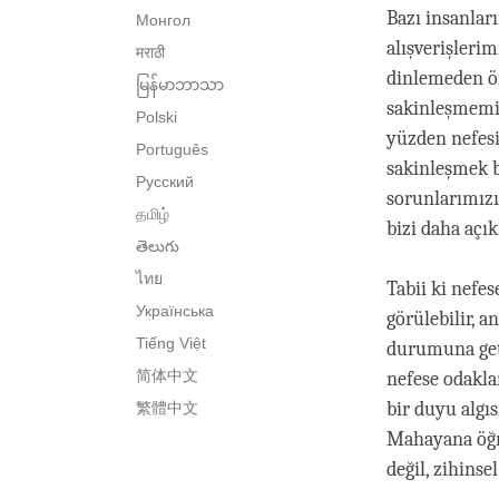
Bazı insanlar
Монгол
alışverişlerim
मराठी
dinlemeden ö
မြန်မာဘာသာ
sakinleşmemi
Polski
yüzden nefesi
Português
sakinleşmek 
Русский
sorunlarımızı
தமிழ்
bizi daha açık 
తెలుగు
ไทย
Tabii ki nefe
Українська
görülebilir, 
Tiếng Việt
durumuna geti
简体中文
nefese odakla
bir duyu algıs
繁體中文
Mahayana öğre
değil, zihinse