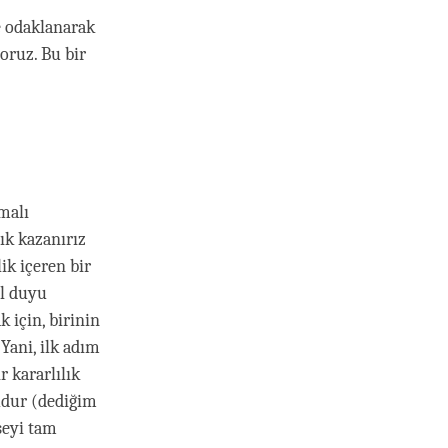
e odaklanarak
oruz. Bu bir
malı
ık kazanırız
lik içeren bir
el duyu
 için, birinin
Yani, ilk adım
r kararlılık
udur (dediğim
şeyi tam