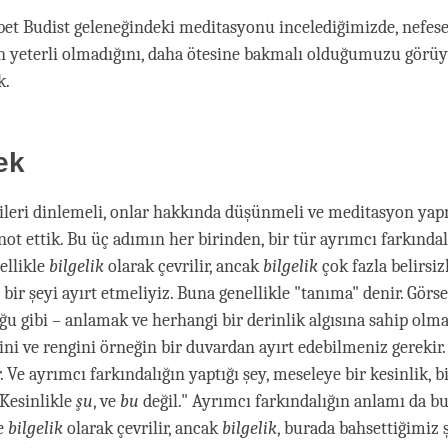
et Budist geleneğindeki meditasyonu incelediğimizde, nefes
 yeterli olmadığını, daha ötesine bakmalı olduğumuzu görüy
k.
ek
leri dinlemeli, onlar hakkında düşünmeli ve meditasyon yap
t ettik. Bu üç adımın her birinden, bir tür ayrımcı farkındal
ellikle
bilgelik
olarak çevrilir, ancak
bilgelik
çok fazla belirsiz
bir şeyi ayırt etmeliyiz. Buna genellikle "tanıma" denir. Görs
u gibi – anlamak ve herhangi bir derinlik algısına sahip olmak
ni ve rengini örneğin bir duvardan ayırt edebilmeniz gerekir. 
. Ve ayrımcı farkındalığın yaptığı şey, meseleye bir kesinlik, bi
"Kesinlikle
şu
, ve
bu
değil." Ayrımcı farkındalığın anlamı da b
le
bilgelik
olarak çevrilir, ancak
bilgelik
, burada bahsettiğimiz 