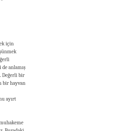
ek için
düşünmek
ğerli
i de anlamış
 Değerli bir
n bir hayvan
nu ayırt
ve muhakeme
ız. Buradaki