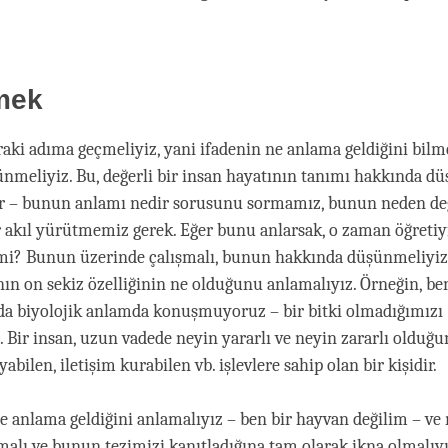
mek
raki adıma geçmeliyiz, yani ifadenin ne anlama geldiğini bilm
nmeliyiz. Bu, değerli bir insan hayatının tanımı hakkında 
ir – bunun anlamı nedir sorusunu sormamız, bunun neden de
 akıl yürütmemiz gerek. Eğer bunu anlarsak, o zaman öğretiy
 mi? Bunun üzerinde çalışmalı, bunun hakkında düşünmeliyiz.
ın on sekiz özelliğinin ne olduğunu anlamalıyız. Örneğin, be
da biyolojik anlamda konuşmuyoruz – bir bitki olmadığımızı
 Bir insan, uzun vadede neyin yararlı ve neyin zararlı olduğu
yabilen, iletişim kurabilen vb. işlevlere sahip olan bir kişidir.
ne anlama geldiğini anlamalıyız – ben bir hayvan değilim – 
amalı ve bunun tezimizi kanıtladığına tam olarak ikna olmalıy