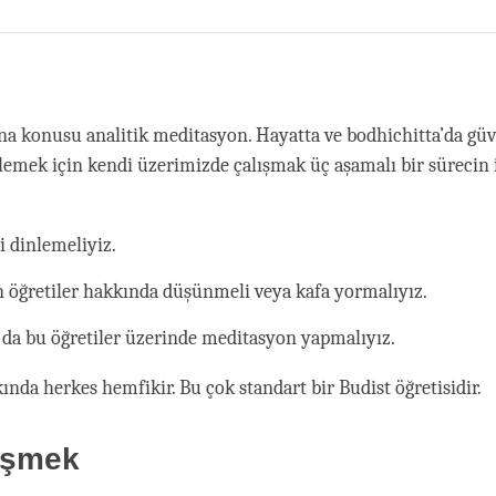
Share
Bookmark
on
facebook
a konusu analitik meditasyon. Hayatta ve bodhichitta’da güve
rlemek için kendi üzerimizde çalışmak üç aşamalı bir sürecin
i dinlemeliyiz.
 öğretiler hakkında düşünmeli veya kafa yormalıyız.
 da bu öğretiler üzerinde meditasyon yapmalıyız.
ında herkes hemfikir. Bu çok standart bir Budist öğretisidir.
eşmek