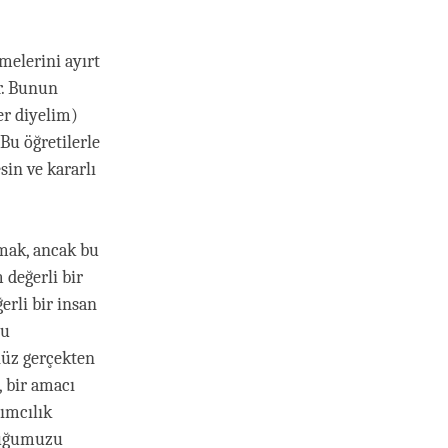
melerini ayırt
r. Bunun
er diyelim)
 Bu öğretilerle
sin ve kararlı
lmak, ancak bu
 değerli bir
erli bir insan
nu
nüz gerçekten
, bir amacı
rımcılık
lduğumuzu