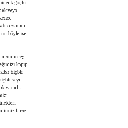
 bu çok güçlü
cek veya
şkence
ydı, o zaman
im böyle ise,
 hamamböceği
feğimizi kapıp
adar hiçbir
içbir şeye
k yararlı.
mizi
inekleri
tumumuz biraz