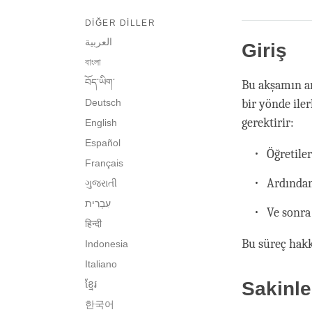
DIĞER DILLER
العربية
Giriş
বাংলা
བོད་ཡིག་
Bu akşamın an
Deutsch
bir yönde ile
gerektirir:
English
Español
Öğretiler
Français
Ardından
ગુજરાતી
Ve sonra
हिन्दी
Bu süreç hakk
Indonesia
Italiano
Sakinl
ខ្មែរ
한국어