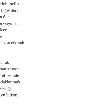
 için nefes
 Öğretileri
en önce
rekiyor, bu
dece
ve
le başa çıkmak
olarak
onsantrasyon
retilerinde
 odaklanmak
zlediği
yu bilişini