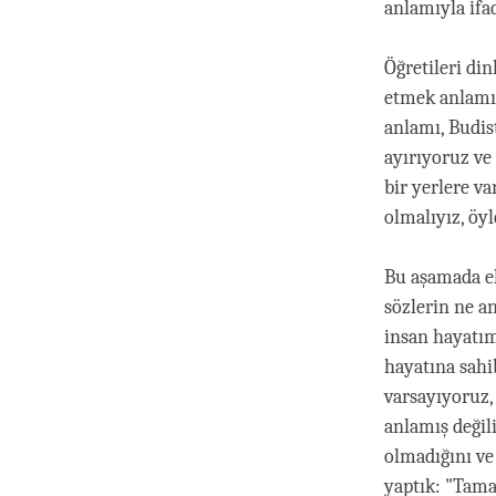
anlamıyla ifa
Öğretileri din
etmek anlamın
anlamı, Budis
ayırıyoruz ve 
bir yerlere v
olmalıyız, öyl
Bu aşamada el
sözlerin ne a
insan hayatım
hayatına sah
varsayıyoruz,
anlamış değil
olmadığını ve
yaptık: "Tama