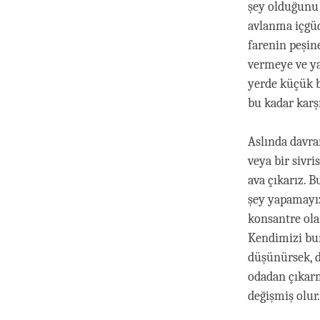
şey olduğunu 
avlanma içgüd
farenin peşin
vermeye ve ya
yerde küçük b
bu kadar karş
Aslında davra
veya bir sivri
ava çıkarız. 
şey yapamayız
konsantre ola
Kendimizi bun
düşünürsek, d
odadan çıkarm
değişmiş olur.