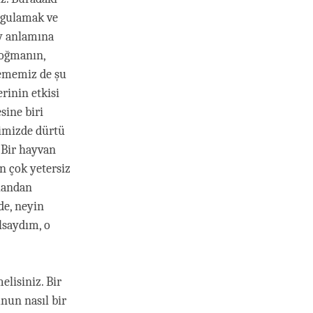
uygulamak ve
ey anlamına
doğmanın,
kememiz de şu
rinin etkisi
sine biri
çimizde dürtü
 Bir hayvan
n çok yetersiz
slandan
de, neyin
lsaydım, o
lisiniz. Bir
nun nasıl bir