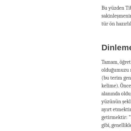
Bu yüzden Tib
sakinleşmenin
tür ön hazırlı
Dinlem
Tamam, öğreti
olduğumuzu no
(bu terim gen
kelime). Önce 
alanında olduğ
yüzünün şekli
ayırt etmektir
getirmektir: 
gibi, genellik