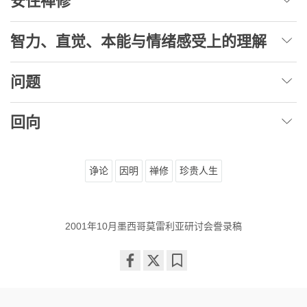
安住禅修
智力、直觉、本能与情绪感受上的理解
问题
回向
诤论
因明
禅修
珍贵人生
2001年10月墨西哥莫雷利亚研讨会誊录稿
Share
Bookmark
on
facebook