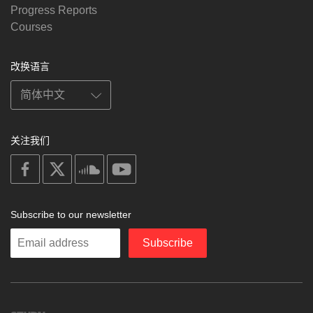
Progress Reports
Courses
改换语言
关注我们
on
on
on
on
facebook
X
soundcloud
youtube
Subscribe to our newsletter
Enter
Subscribe
your
email