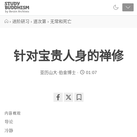
Close
Study
Buddhism
Home
›
进阶研习
›
道次第
›
无常和死亡
针对宝贵人身的禅修
亚历山大·伯金博士
01:07
Share
Bookmark
on
内容概观
facebook
导论
冷静