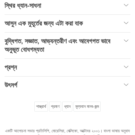
স্থির ধ্যান-সাধনা
আসুন এক মুহূর্তের জন্য এটা করা যাক
বুদ্ধিগত, সজ্ঞাত, আভ্যন্তরীণ এবং আবেগগত ভাবে
অনুভূত বোধগম্যতা
প্রশ্ন
উৎসর্গ
শাস্ত্রার্থ
প্রমাণ
ধ্যান
মূল্যবান মানব-জন্ম
একটি আলোচনা সভার প্রতিলিপি, মোরেলিয়া, মেক্সিকো, অক্টোবর ২০০১। বাংলা ভাষায় অনুবাদ