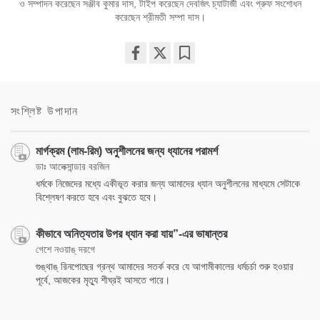
ও সম্পাদন করেছেন সঞ্জীব কুমার দাস, টাইপ করেছেন দেবজিৎ চ্যাটার্জী এবং প্রুফ সংশোধন
করেছেন শ্রীমতী সম্পা দাস।
Share
Bookmark
on
facebook
সংশ্লিষ্ট উপাদান
মার্গক্রম (লাম-রিম) অনুশীলনের জন্য ধ্যানের পরামর্শ
ডাঃ আলেক্সান্ডার বরজিন
ধর্মকে নিজেদের মধ্যে একীভূত করার জন্য আমাদের ধ্যান অনুশীলনের মাধ্যমে সেটাকে
বিশ্লেষণ করতে হবে এবং বুঝতে হবে।
কীভাবে অনিত্যতার উপর ধ্যান করা যায়”-এর ভাষান্তর
গেশে নওয়াঙ্‌ দরগে
গুঙ্‌থাঙ্‌ রিনপোছের গ্রন্থ আমাদের সতর্ক করে যে আগামীকালের ধর্মচর্চা শুরু হওয়ার
পূর্বে, আজকের মৃত্যু শীঘ্রই আসতে পারে।