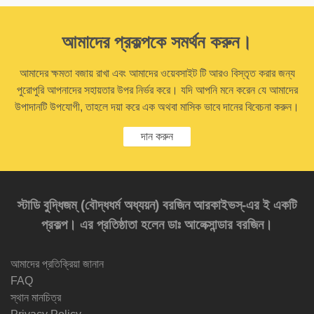
আমাদের প্রকল্পকে সমর্থন করুন।
আমাদের ক্ষমতা বজায় রাখা এবং আমাদের ওয়েবসাইট টি আরও বিস্তৃত করার জন্য
পুরোপুরি আপনাদের সহায়তার উপর নির্ভর করে। যদি আপনি মনে করেন যে আমাদের
উপাদানটি উপযোগী, তাহলে দয়া করে এক অথবা মাসিক ভাবে দানের বিবেচনা করুন।
দান করুন
স্টাডি বুদ্ধিজম্‌ (বৌদ্ধধর্ম অধ্যয়ন) বরজিন আরকাইভস্‌-এর ই একটি
প্রকল্প। এর প্রতিষ্ঠাতা হলেন ডাঃ আলেক্সান্ডার বরজিন।
আমাদের প্রতিক্রিয়া জানান
FAQ
স্থান মানচিত্র