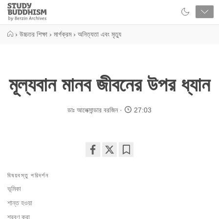
Close
Study
Buddhism
Home
›
উচ্চতর শিক্ষা
›
মার্গক্রম
›
অনিত্যতা এবং মৃত্যু
মূল্যবান মানব জীবনের উপর ধ্যান
ডাঃ আলেক্সান্ডার বরজিন
27:03
Share
Bookmark
on
বিষয়বস্তু পরিদর্শন
facebook
ভূমিকা
শান্ত হওয়া
শ্রবণ করা