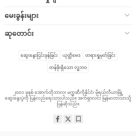
မေးခွန်းများ
ဆုတောင်း
ဆွေးနွေးငြင်းခုန်ခြင်း
ယုတ္တိဗေဒ
တရားရှုမှတ်ခြင်း
တန်ဖိုးရှိသော လူ့ဘဝ
၂၀၀၁ ခုနှစ် အောက်တိုဘာလ၊ မက္ကဆီကိုနိုင်ငံ၊ မိုရယ်လီယာမြို့
ဆွေးနွေးပွဲကို ပြန်လည်ရေးသားပါသည်။ အက်ရှာလင်း မြန်မာဘာသာသို့
ပြန်ဆိုသည်။
Share
Bookmark
on