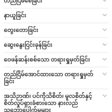
တည်ငြိမ်စေခြင်း
နာယူခြင်း
တွေးတောခြင်း
ဆွေးနွေးငြင်းခုန်ခြင်း
ဝေဖန်ဆန်းစစ်သော တရားရှုမှတ်ခြင်း
တည်ငြိမ်အောင်ထားသော တရားရှုမှတ်
ခြင်း
အသိဉာဏ်၊ ပင်ကိုသိစိတ်၊ မူလစိတ်နှင့်
စိတ်လှုပ်ရှားခံစားသော နားလည်
သဘောပေါက်မှုများ