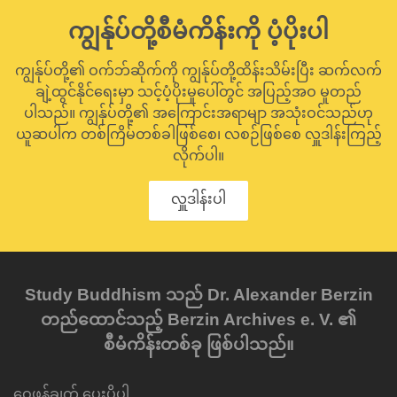
ကျွန်ုပ်တို့စီမံကိန်းကို ပံ့ပိုးပါ
ကျွန်ုပ်တို့၏ ဝက်ဘ်ဆိုက်ကို ကျွန်ုပ်တို့ထိန်းသိမ်းပြီး ဆက်လက်
ချဲ့ထွင်နိုင်ရေးမှာ သင့်ပံ့ပိုးမှုပေါ်တွင် အပြည့်အဝ မူတည်
ပါသည်။ ကျွန်ုပ်တို့၏ အကြောင်းအရာမျာ အသုံးဝင်သည်ဟု
ယူဆပါက တစ်ကြိမ်တစ်ခါဖြစ်စေ၊ လစဉ်ဖြစ်စေ လှူဒါန်းကြည့်
လိုက်ပါ။
လှူဒါန်းပါ
Study Buddhism သည် Dr. Alexander Berzin
တည်ထောင်သည့် Berzin Archives e. V. ၏
စီမံကိန်းတစ်ခု ဖြစ်ပါသည်။
ဝေဖန်ချက် ပေးပို့ပါ