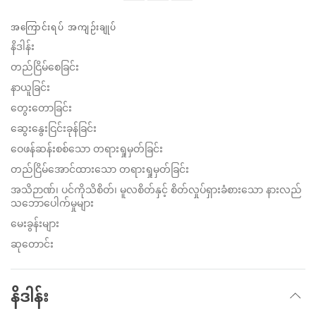
Share
Bookmark
on
အကြောင်းရပ် အကျဉ်းချုပ်
facebook
နိဒါန်း
တည်ငြိမ်စေခြင်း
နာယူခြင်း
တွေးတောခြင်း
ဆွေးနွေးငြင်းခုန်ခြင်း
ဝေဖန်ဆန်းစစ်သော တရားရှုမှတ်ခြင်း
တည်ငြိမ်အောင်ထားသော တရားရှုမှတ်ခြင်း
အသိဉာဏ်၊ ပင်ကိုသိစိတ်၊ မူလစိတ်နှင့် စိတ်လှုပ်ရှားခံစားသော နားလည်
သဘောပေါက်မှုများ
မေးခွန်းများ
ဆုတောင်း
နိဒါန်း