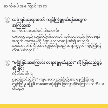
facebook
ဆက်စပ်အကြောင်းအရာ
လမ်-ရင်းတရားတော် ကျင့်ကြံရှုမှတ်ရန်အတွက်
အကြံဉာဏ်
ဒေါက်တာအလက်ဇင်းဒါးဘာဇင်း
တရားဓမ္မသည် ကျွန်ုပ်တို့၏ဘဝတွင် တစ်သားတည်း ဖြစ်စေရန်
အတွက် တရားဓမ္မကို ဦးစွာ လေ့လာဆန်းစစ်၍ နားလည်
သဘောပေါက်ပြီးမှသာ ကျွန်ုပ်တို့သည် တရားရှုမှတ် ကျင့်ကြံရန်
လိုအပ်ပါသည်။
“မမြဲခြင်းအကြောင်း တရားရှုမှတ်နည်း” ကို ပြန်လည်ဖွင့်
ဆိုခြင်း
ဂဲရှီငါဝမ် ဒါဂရဲ
ဂွန်တန်ယင်းပိုချီ၏ ကျမ်းစာက ကျွန်ုပ်တို့အား မနက်ဖြန် ဓမ္မ
ကျင့်ကြံမှု မပြုမီ ယနေ့သေဆုံးခြင်း ဖြစ်သွားနိုင်ကြောင်း သတိပေး
ပါသည်။