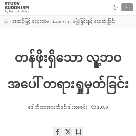
Close
Study
Buddhism
Home
›
အဆင့်မြင့် လေ့လာမှု
›
Lam-rim
›
မမြဲခြင်းနှင့် သေဆုံးခြင်း
တန်ဖိုးရှိသော လူ့ဘဝ
အပေါ် တရားရှုမှတ်ခြင်း
ဒေါက်တာအလက်ဇင်းဒါးဘာဇင်း
13:09