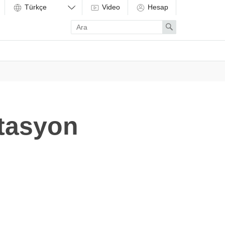
Video
Hesap
Enter
Search
search
term
itasyon