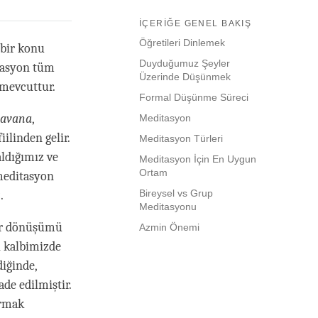
İÇERIĞE GENEL BAKIŞ
Öğretileri Dinlemek
 bir konu
Duyduğumuz Şeyler
itasyon tüm
Üzerinde Düşünmek
 mevcuttur.
Formal Düşünme Süreci
avana
,
Meditasyon
iilinden gelir.
Meditasyon Türleri
aldığımız ve
Meditasyon İçin En Uygun
Ortam
meditasyon
Bireysel vs Grup
.
Meditasyonu
bir dönüşümü
Azmin Önemi
i kalbimizde
diğinde,
ade edilmiştir.
ırmak