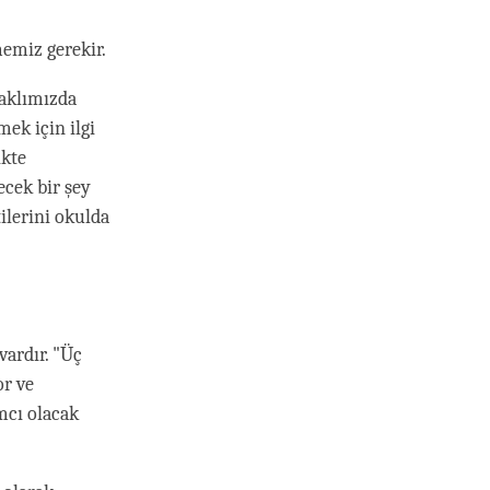
memiz gerekir.
 aklımızda
ek için ilgi
ikte
ecek bir şey
ilerini okulda
vardır. "Üç
or ve
mcı olacak