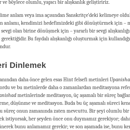
 ve böylece olumlu, yapıcı bir alışkanlık geliştiririz.
lime anlam veya ima açısından Sanskritçe'deki kelimeye oldu
in anlamı, kendimizi hedefimizdeki gibi dönüştürmek için – 
sevgi olan birine dönüşmek için – yararlı bir sevgi alışkanlığı
 gerektiğidir. Bu faydalı alışkanlığı oluşturmak için kulland
ndur.
eri Dinlemek
nından daha önce gelen esas Hint felsefi metinleri
Upanish
yordu ve bu metinlerde daha o zamanlardan meditasyona refe
anishad
metinlerinde meditasyon, üç aşamalı bir süreç bağl
inleme, düşünme ve meditasyon. Buda bu üç aşamalı süreci kend
u süreç onun zamanında zaten mevcuttu. Bir şeyi olumlu bir 
ek istiyorsak, her şeyden önce onu duymamız gerekiyor; dah
ünerek bunu anlamamız gerekir; ve son aşamada ise, bunu k