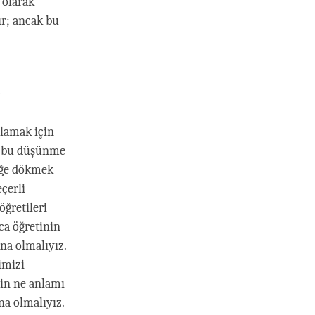
 olarak
ır; ancak bu
k
nlamak için
a bu düşünme
tiğe dökmek
çerli
öğretileri
ca öğretinin
na olmalıyız.
imizi
nin ne anlamı
na olmalıyız.