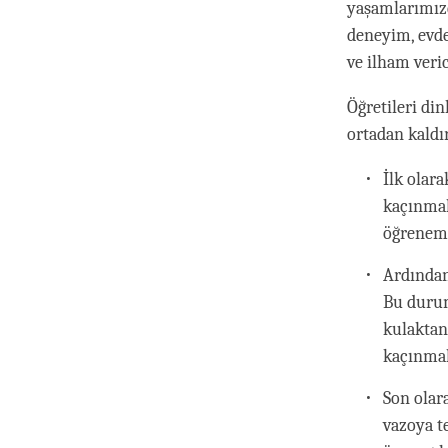
yaşamlarımızd
deneyim, evde
ve ilham veric
Öğretileri din
ortadan kaldı
İlk olar
kaçınmal
öğrenem
Ardından
Bu durum
kulaktan
kaçınmal
Son olara
vazoya t