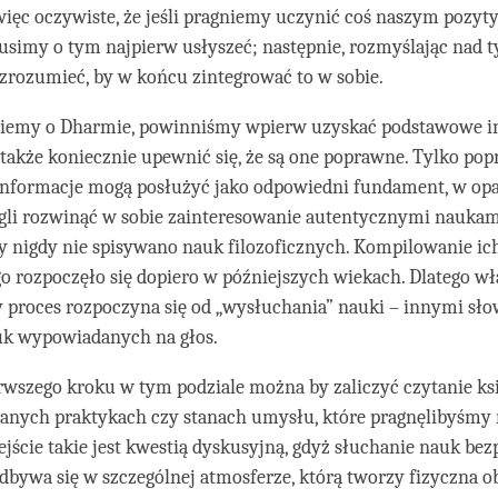
 więc oczywiste, że jeśli pragniemy uczynić coś naszym poz
simy o tym najpierw usłyszeć; następnie, rozmyślając nad
 zrozumieć, by w końcu zintegrować to w sobie.
e wiemy o Dharmie, powinniśmy wpierw uzyskać podstawowe i
także koniecznie upewnić się, że są one poprawne. Tylko po
nformacje mogą posłużyć jako odpowiedni fundament, w opa
li rozwinąć w sobie zainteresowanie autentycznymi nauka
y nigdy nie spisywano nauk filozoficznych. Kompilowanie ic
o rozpoczęło się dopiero w późniejszych wiekach. Dlatego w
 proces rozpoczyna się od „wysłuchania” nauki – innymi sło
uk wypowiadanych na głos.
erwszego kroku w tym podziale można by zaliczyć czytanie ks
danych praktykach czy stanach umysłu, które pragnęlibyśmy 
ejście takie jest kwestią dyskusyjną, gdyż słuchanie nauk be
dbywa się w szczególnej atmosferze, którą tworzy fizyczna 