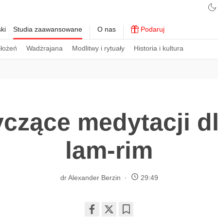
ki
Studia zaawansowane
O nas
Podaruj
ałożeń
Wadżrajana
Modlitwy i rytuały
Historia i kultura
czące medytacji dl
lam-rim
dr Alexander Berzin
29:49