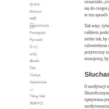
oznaczało „ro
한국어
się do czegoś
Монгол
w ten sposób
मराठी
Tak więc, tyb
မြန်မာဘာသာ
całkiem podob
Português
siebie tak, b
Русский
człowiekiem 
සිංහල
pożyteczny n
தமிழ்
stosujemy, by
తెలుగు
ไทย
Słucha
Türkçe
Українська
O medytacji 
اُردو
filozoficznym
Tiếng Việt
opisywana jes
简体中文
medytowania. 