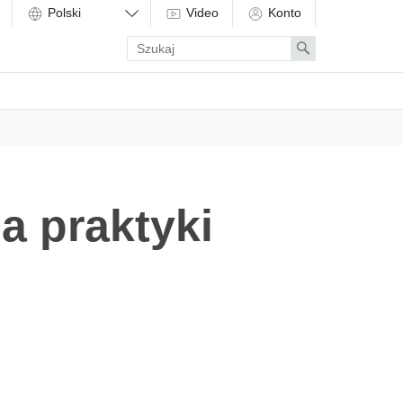
Video
Konto
Enter
Search
search
term
a praktyki