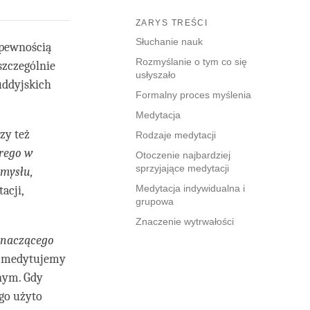
ZARYS TREŚCI
Słuchanie nauk
 pewnością
Rozmyślanie o tym co się
szczególnie
usłyszało
uddyjskich
Formalny proces myślenia
Medytacja
czy też
Rodzaje medytacji
rego w
Otoczenie najbardziej
sprzyjające medytacji
umysłu,
Medytacja indywidualna i
acji,
grupowa
Znaczenie wytrwałości
znaczącego
li medytujemy
onym. Gdy
go użyto