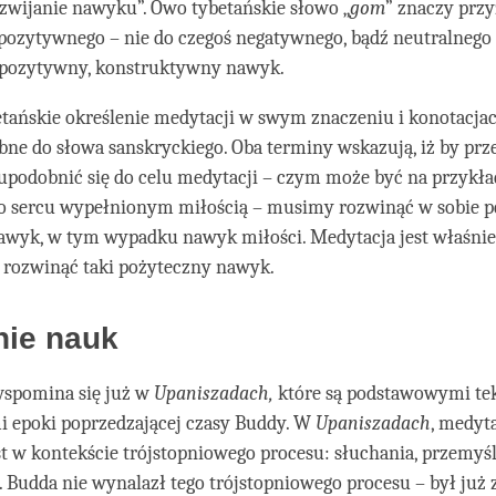
zwijanie nawyku”. Owo tybetańskie słowo „
gom
” znaczy prz
 pozytywnego – nie do czegoś negatywnego, bądź neutralnego 
 pozytywny, konstruktywny nawyk.
etańskie określenie medytacji w swym znaczeniu i konotacjac
ne do słowa sanskryckiego. Oba terminy wskazują, iż by prze
y upodobnić się do celu medytacji – czym może być na przykład
o sercu wypełnionym miłością – musimy rozwinąć w sobie 
awyk, w tym wypadku nawyk miłości. Medytacja jest właśnie
 rozwinąć taki pożyteczny nawyk.
nie nauk
wspomina się już w
Upaniszadach,
które są podstawowymi te
i epoki poprzedzającej czasy Buddy. W
Upaniszadach
, medyt
t w kontekście trójstopniowego procesu: słuchania, przemyśl
Budda nie wynalazł tego trójstopniowego procesu – był już 