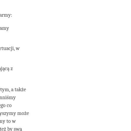
harmy:
zamy
tuacji, w
jącą z
tym, a także
winniśmy
ego co
 słyszymy może
my to w
też by swą