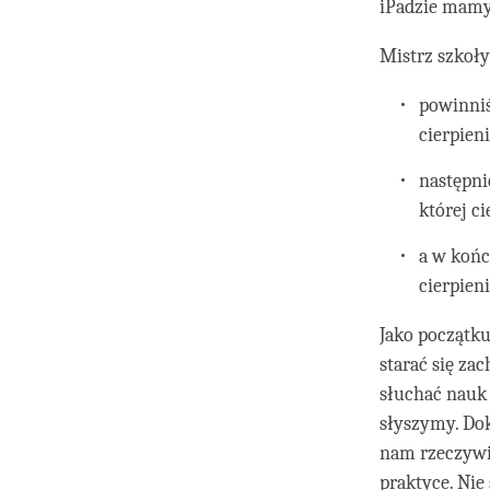
iPadzie mamy 
Mistrz szkoły
powinni
cierpieni
następni
której c
a w końc
cierpieni
Jako początk
starać się za
słuchać nauk 
słyszymy. Dok
nam rzeczywi
praktyce. Nie