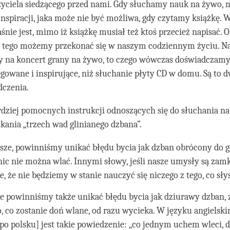
yciela siedzącego przed nami. Gdy słuchamy nauk na żywo,
nspiracji, jaka może nie być możliwa, gdy czytamy książkę. 
śnie jest, mimo iż książkę musiał też ktoś przecież napisać. O
 tego możemy przekonać się w naszym codziennym życiu. Na
y na koncert grany na żywo, to czego wówczas doświadczamy 
ęgowane i inspirujące, niż słuchanie płyty CD w domu. Są to 
dczenia.
rdziej pomocnych instrukcji odnoszących się do słuchania nau
kania „trzech wad glinianego dzbana”.
sze, powinniśmy unikać błędu bycia jak dzban obrócony do 
nic nie można wlać. Innymi słowy, jeśli nasze umysły są zamkn
e, że nie będziemy w stanie nauczyć się niczego z tego, co sł
e powinniśmy także unikać błędu bycia jak dziurawy dzban, 
, co zostanie doń wlane, od razu wycieka. W języku angielski
po polsku] jest takie powiedzenie: „co jednym uchem wleci, 