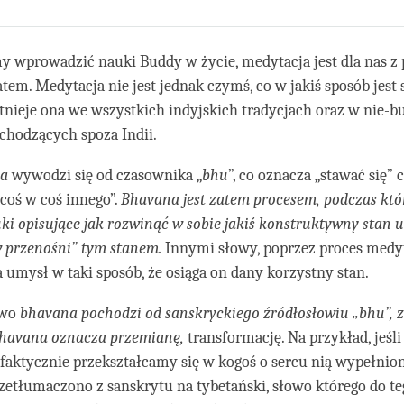
Share
Bookmark
on
facebook
my wprowadzić nauki Buddy w życie, medytacja jest dla nas z
m. Medytacja nie jest jednak czymś, co w jakiś sposób jest 
stnieje ona we wszystkich indyjskich tradycjach oraz w nie-b
chodzących spoza Indii.
na
wywodzi się od czasownika „
bhu
”, co oznacza „stawać się” 
coś w coś innego”.
Bhavana jest zatem procesem, podczas któ
ki opisujące jak rozwinąć w sobie jakiś konstruktywny stan 
w przenośni” tym stanem.
Innymi słowy, poprzez proces medyt
mysł w taki sposób, że osiąga on dany korzystny stan.
owo
bhavana pochodzi od sanskryckiego źródłosłowiu „bhu”, 
 bhavana oznacza przemianę,
transformację. Na przykład, jeś
 faktycznie przekształcamy się w kogoś o sercu nią wypełni
zetłumaczono z sanskrytu na tybetański, słowo którego do te