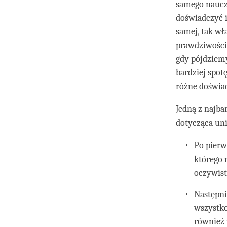
samego naucz
doświadczyć i
samej, tak wła
prawdziwości
gdy pójdziem
bardziej spot
różne doświa
Jedną z najba
dotycząca uni
Po pierw
którego 
oczywist
Następni
wszystko
również 