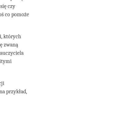
się czy
coś co pomoże
, których
dę zwaną
nauczyciela
aitymi
ji
na przykład,