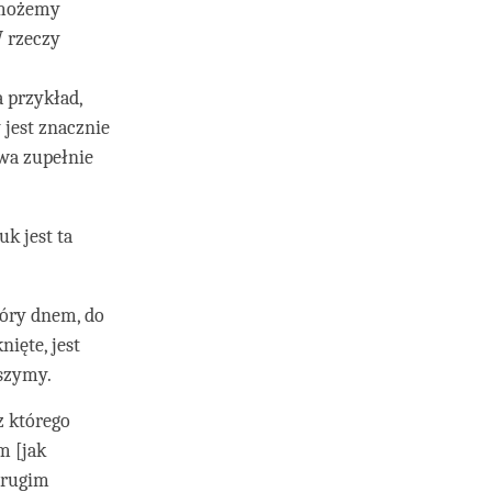
 możemy
W rzeczy
 przykład,
jest znacznie
dwa zupełnie
k jest ta
góry dnem, do
ięte, jest
yszymy.
z którego
m [jak
drugim