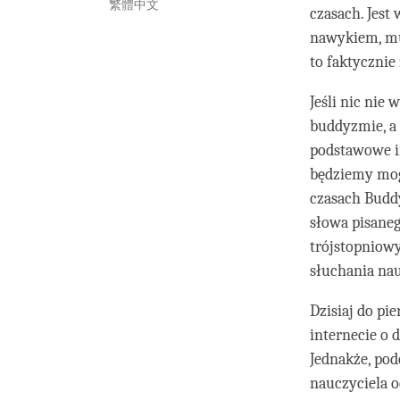
繁體中文
czasach. Jest
nawykiem, mu
to faktycznie
Jeśli nic ni
buddyzmie, a 
podstawowe i
będziemy mog
czasach Budd
słowa pisaneg
trójstopniowy
słuchania na
Dzisiaj do pi
internecie o 
Jednakże, pod
nauczyciela o