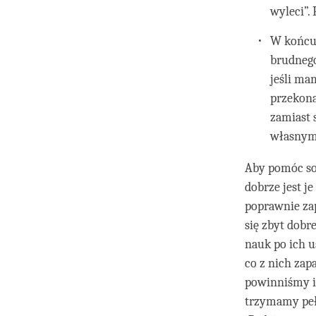
wyleci”.
W końcu,
brudnego
jeśli ma
przekona
zamiast 
własnymi
Aby pomóc sob
dobrze jest j
poprawnie zap
się zbyt dobr
nauk po ich u
co z nich zap
powinniśmy ic
trzymamy peł