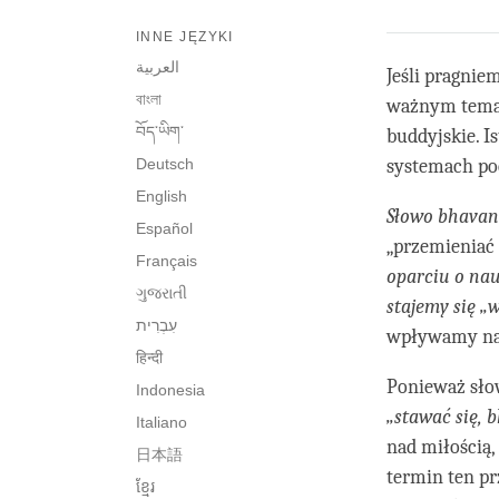
INNE JĘZYKI
العربية
Jeśli pragnie
বাংলা
ważnym temate
བོད་ཡིག་
buddyjskie. I
Deutsch
systemach po
English
Słowo bhava
Español
„przemieniać 
Français
oparciu o nau
ગુજરાતી
stajemy się „
wpływamy na u
हिन्दी
Ponieważ sł
Indonesia
„stawać się,
Italiano
nad miłością,
日本語
termin ten pr
ខ្មែរ