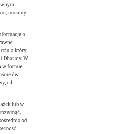
ytywnym
 tym, musimy
nformację o
prawne
rciu o który
mi Dharmy. W
h w formie
łaśnie ów
wy, od
iążek lub w
rozwinąć.
zpośrednio od
obecność