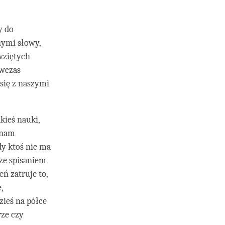
y do
nymi słowy,
wziętych
ówczas
 się z naszymi
kieś nauki,
 nam
dy ktoś nie ma
 ze spisaniem
ń zatruje to,
,
zieś na półce
ze czy