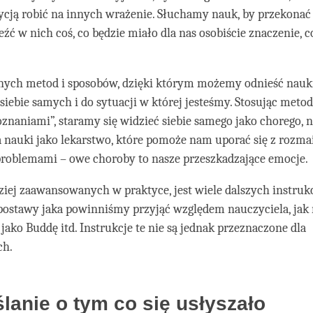
ycją robić na innych wrażenie. Słuchamy nauk, by przekonać 
ć w nich coś, co będzie miało dla nas osobiście znaczenie, 
żnych metod i sposobów, dzięki którym możemy odnieść nauki
siebie samych i do sytuacji w której jesteśmy. Stosując meto
znaniami”, staramy się widzieć siebie samego jako chorego, 
 a nauki jako lekarstwo, które pomoże nam uporać się z rozm
problemami – owe choroby to nasze przeszkadzające emocje.
ziej zaawansowanych w praktyce, jest wiele dalszych instrukc
ostawy jaka powinniśmy przyjąć względem nauczyciela, jak 
 jako Buddę itd. Instrukcje te nie są jednak przeznaczone dla
ch.
anie o tym co się usłyszało