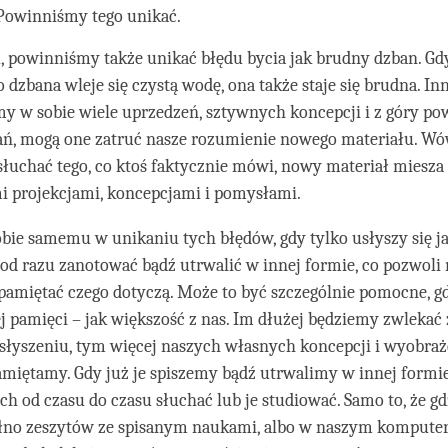
 Powinniśmy tego unikać.
 powinniśmy także unikać błędu bycia jak brudny dzban. Gd
 dzbana wleje się czystą wodę, ona także staje się brudna. In
my w sobie wiele uprzedzeń, sztywnych koncepcji i z góry po
ń, mogą one zatruć nasze rozumienie nowego materiału. W
słuchać tego, co ktoś faktycznie mówi, nowy materiał miesza
 projekcjami, koncepcjami i pomysłami.
ie samemu w unikaniu tych błędów, gdy tylko usłyszy się ja
e od razu zanotować bądź utrwalić w innej formie, co pozwoli
amiętać czego dotyczą. Może to być szczególnie pomocne, g
ej pamięci – jak większość z nas. Im dłużej będziemy zwlekać
słyszeniu, tym więcej naszych własnych koncepcji i wyobraże
amiętamy. Gdy już je spiszemy bądź utrwalimy w innej formie
h od czasu do czasu słuchać lub je studiować. Samo to, że gd
no zeszytów ze spisanym naukami, albo w naszym komputer