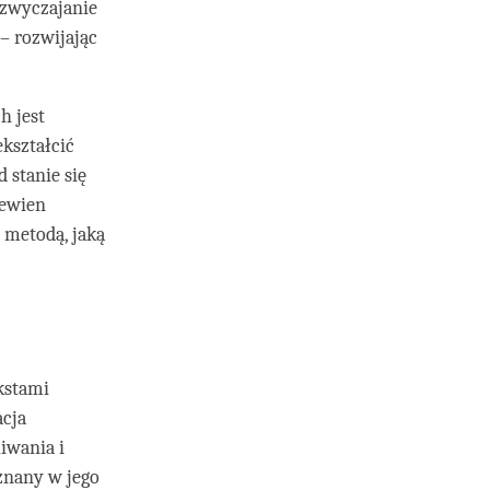
yzwyczajanie
– rozwijając
h jest
kształcić
 stanie się
pewien
 metodą, jaką
kstami
acja
iwania i
znany w jego