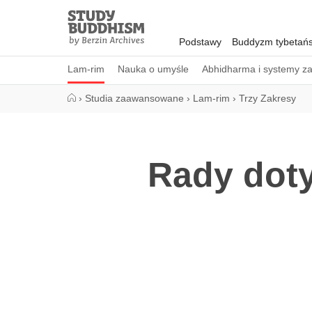
Close
Study
Buddhism
Podstawy
Buddyzm tybetańs
Home
Lam-rim
Nauka o umyśle
Abhidharma i systemy z
›
Studia zaawansowane
›
Lam-rim
›
Trzy Zakresy
Rady doty