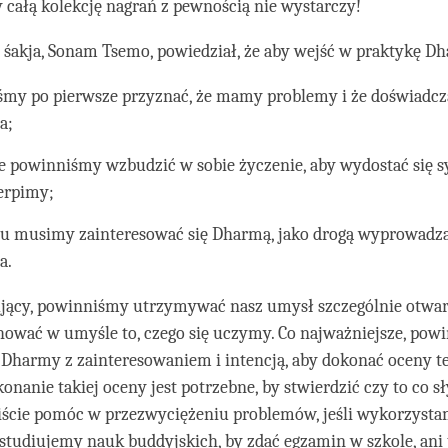
całą kolekcję nagrań z pewnością nie wystarczy!
 śakja, Sonam Tsemo, powiedział, że aby wejść w praktykę D
śmy po pierwsze przyznać, że mamy problemy i że doświadc
a;
e powinniśmy wzbudzić w sobie życzenie, aby wydostać się sy
ierpimy;
u musimy zainteresować się Dharmą, jako drogą wyprowadza
a.
ujący, powinniśmy utrzymywać nasz umysł szczególnie otwar
chować w umyśle to, czego się uczymy. Co najważniejsze, po
Dharmy z zainteresowaniem i intencją, aby dokonać oceny t
onanie takiej oceny jest potrzebne, by stwierdzić czy to co
ście pomóc w przezwyciężeniu problemów, jeśli wykorzysta
 studiujemy nauk buddyjskich, by zdać egzamin w szkole, ani 