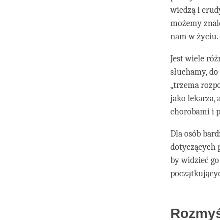
wiedzą i erud
możemy znaleź
nam w życiu.
Jest wiele ró
słuchamy, do 
„trzema rozpo
jako lekarza,
chorobami i 
Dla osób bard
dotyczących p
by widzieć go
początkujący
Rozmyśl