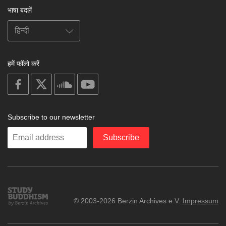
भाषा बदलें
हमें फॉलो करें
on
on
on
on
facebook
X
soundcloud
youtube
Subscribe to our newsletter
Enter
Subscribe
your
email
Study
© 2003-2026 Berzin Archives e.V.
Impressum
Buddhism
Home