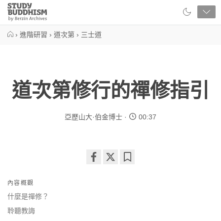
Close
Study
Buddhism
Home
›
進階研習
›
道次第
›
三士道
道次第修行的禪修指引
亞歷山大·伯金博士
00:37
Share
Bookmark
on
內容概觀
facebook
什麼是禪修？
聆聽教誨