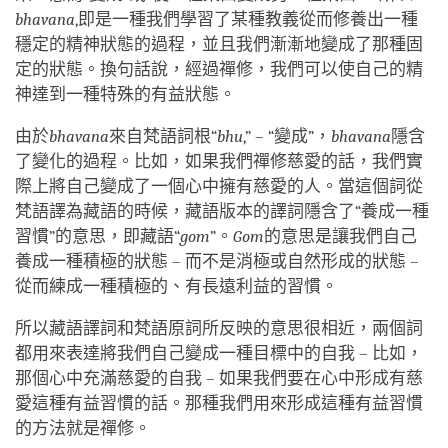
bhavana
,即是一種我們學習了某種教義從而修養出一種
穩定的精神狀態的過程，並且我們漸漸地變成了那種固
定的狀態。換句話說，經過禪修，我們可以使自己的精
神達到一種特殊的有益狀態。
由於
bhavana
來自梵語詞根“
bhu
,” – “變成”，
bhavana
隱含
了變化的過程。比如，如果我們禪修慈愛的話，我們實
際上將自己變成了一個心中擁有慈愛的人。當這個詞從
梵語譯為藏語的時候，藏語版本的譯詞隱含了“養成一種
習慣”的意思，即藏語“
gom
”。
Gom
的意思是讓我們自己
養成一種積極的狀態 – 而不是消極或自然形成的狀態 –
從而練成一種積極的、有長遠利益的習慣。
所以藏語譯詞和梵語原詞所反映的意思很相近，兩個詞
都用來表達將我們自己變成一種目標中的自我 – 比如，
那個心中充滿慈愛的自我 – 如果我們要在心中形成有慈
愛這種有益習慣的話。那種我們用來形成這種有益習慣
的方法就是禪修。