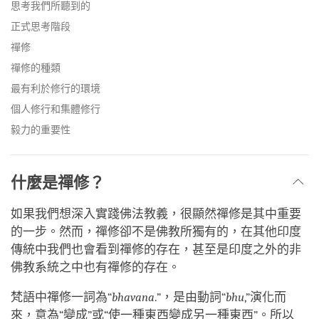
思考我們所聽到的
正式思考階段
禪修
禪修的種類
最有利於修行的環境
個人修行和集體修行
毅力的重要性
什麼是禪修？
如果我們想深入實踐佛法教義，很顯然禪修是其中重要
的一步。然而，禪修卻不是佛教所獨有的，在其他印度
傳統中我們也會看到禪修的存在，甚至是印度之外的非
佛教系統之中也有禪修的存在。
梵語中禪修一詞為“
bhavana
.”，是由動詞“
bhu
,”演化而
來，意為“變成”或“使一種東西變成另一種東西”。所以