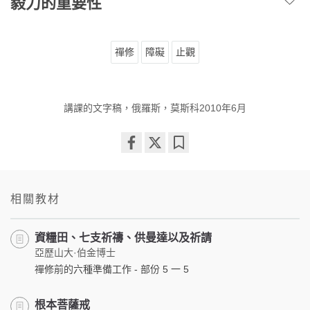
毅力的重要性
禪修
障礙
止觀
講課的文字稿，俄羅斯，莫斯科2010年6月
Share
Bookmark
on
facebook
相關教材
資糧田、七支祈禱、供曼達以及祈請
亞歷山大·伯金博士
禪修前的六種準備工作 - 部份 5 一 5
根本菩薩戒