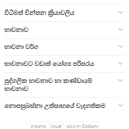
විධිමත් චින්තන ක්‍රියාවලිය
භාවනාව
භාවනා වර්ග
භාවනාවට වඩාත් යෝග්‍ය පරිසරය
පුද්ගලික භාවනාව හා කණ්ඩායම්
භාවනාව
නොපසුබස්නා උත්සාහයේ වැදගත්කම
භාවනාව
බාධක
සමථ හා විපස්සනා