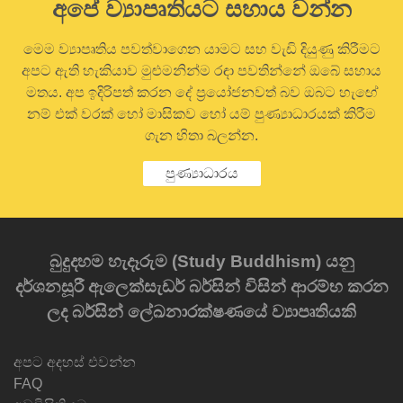
අපේ ව්‍යාපෘතියට සහාය වන්න
මෙම ව්‍යාපෘතිය පවත්වාගෙන යාමට සහ වැඩි දියුණු කිරීමට
අපට ඇති හැකියාව මුළුමනින්ම රඳා පවතින්නේ ඔබේ සහාය
මතය. අප ඉදිරිපත් කරන දේ ප්‍රයෝජනවත් බව ඔබට හැඟේ
නම් එක් වරක් හෝ මාසිකව හෝ යම් පුණ්‍යාධාරයක් කිරීම
ගැන හිතා බලන්න.
පුණ්‍යාධාරය
බුදුදහම හැදෑරුම (Study Buddhism) යනු
දර්ශනසූරී ඇලෙක්සැඩර් බර්සින් විසින් ආරම්භ කරන
ලද බර්සින් ලේඛනාරක්ෂණයේ ව්‍යාපෘතියකි
අපට අදහස් එවන්න
FAQ