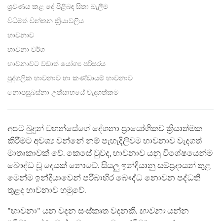
ශ්‍රවණය කළ දේ පිළිබඳ සිතා බැලීම
විධිමත් චින්තන ක්‍රියාවලිය
භාවනාව
භාවනා වර්ග
භාවනාවට වඩාත් යෝග්‍ය පරිසරය
පුද්ගලික භාවනාව හා කණ්ඩායම් භාවනාව
නොපසුබස්නා උත්සාහයේ වැදගත්කම
අපට බුදුන් වහන්සේගේ දේශනා ප්‍රායෝගිකව ක්‍රියාත්මක
කිරීමට අවශ්‍ය වන්නේ නම් පැහැදිලිවම භාවනාව වැදගත්
මාතෘකාවක් වේ. කෙසේ වුවද, භාවනාව යනු විශේෂයෙන්ම
බෞද්ධ වූ දෙයක් නොවේ. සියලු ඉන්දියානු සම්ප්‍රදායන් තුළ
මෙන්ම ඉන්දියාවෙන් පරිබාහිර බෞද්ධ නොවන පද්ධති
තුළද භාවනාව හමුවේ.
"භාවනා" යන වදන සංස්කෘත වදනකි.
භාවනා
යන්න