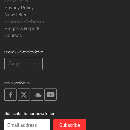
අඩවිසිතියම
Privacy Policy
Newsletter
නවතම අන්තර්ගතය
Progress Reports
Courses
භාෂාව වෙනස්කරන්න
අප අනුගමනය
on
on
on
on
facebook
X
soundcloud
youtube
Subscribe to our newsletter
Enter
Subscribe
your