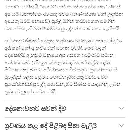
"ගොම්" යන්නයි. "ගොම්" යන්නෙන් අදහස් කෙරෙන්නේ
අප යම් ධනාත්මක අයෙකු බවට (සෘණාත්මක හෝ උදාසීන
අයෙකු බවට නොවේ) පුරුදු මගින් හරවාගෙන එමගින්
ධනාත්මක, නිර්මාණාත්මක පුරුද්දක් ගොඩනගා ගැනීමයි.
එ් අනුව තිබ්බතීය වදන සංස්කෘත වචනයට බොහෝ දුරට
අරුතින් හෝ ඇඟවීමෙන් සමාන වූවකි. මෙම වදන්
දෙකෙහිම ඇඟවුම වනුයේ අප අපගේ අරමුණට සමාන
තත්ත්වයකට (නිදසුනක් ලෙස හදවතෙහි ප්‍රේමය දරා
සිටින්නෙකු බවට) පරිවර්තනය වීම සඳහා ප්‍රයෝජනවත්
පුරුද්දක් ලෙස ප්‍රේමය ගොඩනැගිය යුතු බවයි. මෙම
ප්‍රයෝජනවත් පුරුද්ද ගොඩනැගීම පිණිස යොදාගනු ලබන
ක්‍රමය වනුයේ භාවනාවයි.
දේශනාවනට සවන් දීම
ශ්‍රවණය කළ දේ පිළිබඳ සිතා බැලීම