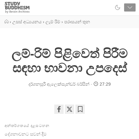
Close
Study
Buddhism
Home
›
උසස් අධ්‍යයනය
›
ලැම් රිම්
›
පරාසයන් තුන
ලම්-රිම් පිළිවෙත් පිරීම
සඳහා භාවනා උපදෙස්
දර්ශනසූරී ඇලෙක්සැන්ඩර් බර්සින්
27:29
Share
Bookmark
on
අන්තර්ගතයේ දළසටහන
facebook
දේශනාවනට සවන් දීම