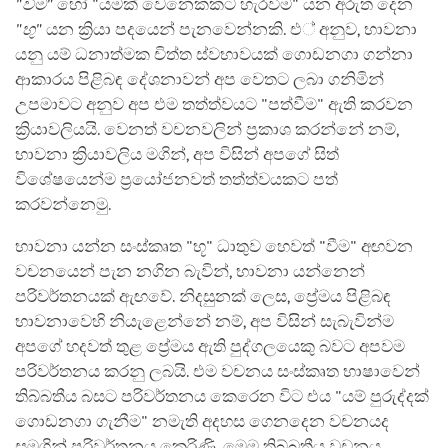
"වීම"
හෝ "යමක් වෙනෙකකට හැරවීම" යන අරුත දෙන
"භු"
යන ක්‍රියා පදයෙන් පැනවෙන්නකි. එ් අනුව, භාවනා
යනු යම් ධනාත්මක චිත්ත ස්වභාවයක් ගොඩනගා ගන්නා
ආකාරය පිළිබඳ දේශනාවන් අප වෙතට ලබා ගනිමින්
උපමාවට අනුව අප එම තත්ත්වයට "පත්වීම" ඇති කරවන
ක්‍රියාවලියයි. වෙනත් වචනවලින් ප්‍රකාශ කරන්නේ නම්,
භාවනා ක්‍රියාවලිය මගින්, අප විසින් අපගේ සිත්
විශේෂයෙන්ම ප්‍රයෝජනවත් තත්ත්වයකට පත්
කරවන්නෙමු.
භාවනා යන්න සංස්කෘත "භූ" ධාතුව හෙවත් "වීම" අඟවන
වචනයෙන් පැන නගින බැවින්, භාවනා යන්නෙන්
පරිවර්තනයක් ඇඟවේ. නිදසුනක් ලෙස, ප්‍රේමය පිළිබඳ
භාවනාවෙහි නියැළෙන්නේ නම්, අප විසින් සැබැවින්ම
අපගේ හදවත් තුළ ප්‍රේමය ඇති පුද්ගලයෙකු බවට අපවම
පරිවර්තනය කරනු ලබයි. එම වචනය සංස්කෘත භාෂාවෙන්
තිබ්බතීය බසට පරිවර්තනය කෙරෙන විට එය "යම් පුරුද්දක්
ගොඩනගා ගැනීම" නමැති අදහස ගෙනදෙන වචනයද
සමගින් පරිවර්තනය කෙරිණි. මෙම තිබ්බතීය වචනය