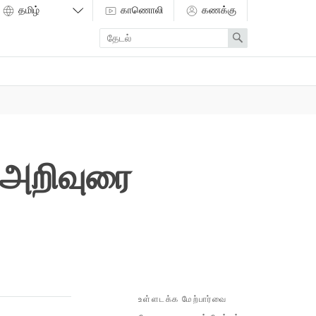
காணொலி
கணக்கு
Enter
Search
search
term
ன அறிவுரை
உள்ளடக்க மேற்பார்வை