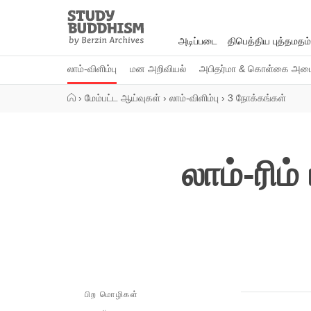
Close
Study
Buddhism
அடிப்படை
திபெத்திய புத்தமதம்
Home
லாம்-விளிம்பு
மன அறிவியல்
அபிதர்மா & கொள்கை அமைப
›
மேம்பட்ட ஆய்வுகள்
›
லாம்-விளிம்பு
›
3 நோக்கங்கள்
லாம்-ரிம
பிற மொழிகள்