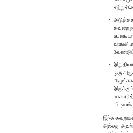
கற்றுக்
அடுத்தத
தவறை நா
உடனடியா
வாங்கி 
வேண்டும
இறுதியா
ஒரு அழு
அழுக்கா
இருக்கும
மாசுபடுத
விஷயங்
இந்த தவறுகள
அல்லது அவற்ற