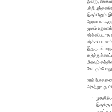
இன்று, நீங்
பற்றி புத்தகங
இருப்பினும், 
நேரடியாக ஒர
மூலம் உருவாக்
ஈர்க்கப்படாத
ஈர்க்கப்படலா
இதுதான் வழக
எடுத்துக்காட
மிகவும் சக்தி
கேட்கும்போது
நாம் போதனைக
அகற்றுவது மி
முதலில்
இருக்கும
மனம் மூட