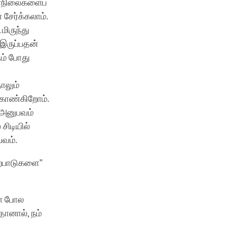
மனநிலைகளைப்
 சேர்க்கலாம்.
மிருந்து
இருப்பதன்
ும் போது
ாலும்
 காண்கிறோம்.
த அனுபவம்
சிடியில்
பவம்.
றைபாடுகளை"
ளை போல
தானால், நம்