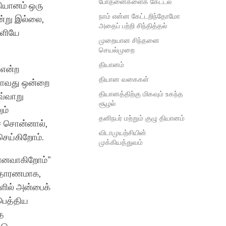
போதனைகளைக் கேட்டல்
தியானம் ஒரு
நாம் என்ன கேட்டறிந்தோமோ
ன்று இல்லை,
அதைப் பற்றி சிந்தித்தல்
ெளியே
முறையான சிந்தனை
செயல்முறை
தியானம்
 என்ற
தியான வகைகள்
ஏதாவது ஒன்றை
தியானத்திற்கு மிகவும் உகந்த
வ்வாறு
சூழல்
ும்
தனிநபர் மற்றும் குழு தியானம்
் சொன்னால்,
விடாமுயற்சியின்
செய்கிறோம்.
முக்கியத்துவம்
ன்னவாகிறோம்"
 உதாரணமாக,
களில் அன்பைக்
பெத்திய
ை