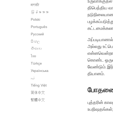
உருவாக்குதல்
मराठी
திபெத்திய வ
မြန်မာဘာသာ
நடுநிலையான 
Polski
பழக்கப்படுத
Português
கட்டமைக்கலா
Русский
அப்படியானால்
සිංහල
அல்லது உட்பொர
తెలుగు
என்னவென்றால
ไทย
கொண்ட ஒருவர்
Türkçe
வேண்டும். இந
Українська
தியானம்.
اُردو
Tiếng Việt
போதனைக
简体中文
繁體中文
புத்தரின் கா
உபநிஷதங்கள்,