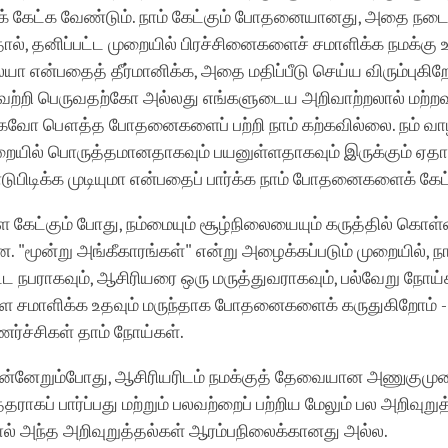
ேட்க வேண்டும். நாம் கேட்கும் போதனையானது, அதை நடைம
ல், தனிப்பட்ட முறையில் பிரச்சினைகளைச் சமாளிக்க நமக்கு 
ா என்பதைத் தீர்மானிக்க, அதை மதிப்பீடு செய்ய விரும்புகிறோ
 வெற்றி பெருவதற்கோ அல்லது எங்களுடைய அறிவாற்றலால் மற்ற
வோ பௌத்த போதனைகளைப் பற்றி நாம் கற்கவில்லை. நம் வாழ
ுறையில் பொருத்தமானதாகவும் பயனுள்ளதாகவும் இருக்கும் ஏ
டுபிடிக்க முடியுமா என்பதைப் பார்க்க நாம் போதனைகளைக் கேட
ட்கும் போது, நம்மையும் சூழ்நிலையையும் கருத்தில் கொள்
. "மூன்று அங்கீகாரங்கள்" என்று அழைக்கப்படும் முறையில், ந
்ட நபராகவும், ஆசிரியரை ஒரு மருத்துவராகவும், பல்வேறு நோய
 சமாளிக்க உதவும் மருந்தாக போதனைகளைக் கருதுகிறோம் -
ர்ச்சிகள் தாம் நோய்கள்.
 முன்னேறும்போது, ஆசிரியரிடம் நமக்குத் தேவையான அணுகுமு
தராகப் பார்ப்பது மற்றும் பலவற்றைப் பற்றிய மேலும் பல அறிவுறு
் அந்த அறிவுறுத்தல்கள் ஆரம்பநிலைக்கானது அல்ல.