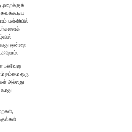
ுறைக்குக்
உதவக்கூடிய
ம். பள்ளியில்
வர்களைக்
்வில்
தாவது ஒன்றை
்கிறோம்.
ள பல்வேறு
ாம் நம்மை ஒரு
்கள் அல்லது
 நமது
றைகள்,
த்தல்கள்