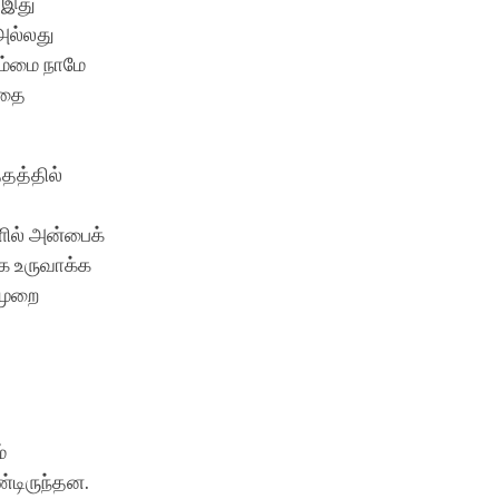
. இது
அல்லது
ம்மை நாமே
்தை
தத்தில்
ளில் அன்பைக்
க உருவாக்க
 முறை
்
்டிருந்தன.