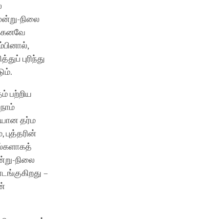
ை
ூன்று-நிலை
ற்கனவே
பினால்,
துப் புரிந்து
ம்.
ம் பற்றிய
நாம்
ையான தர்ம
 புத்தரின்
ல்களாகத்
ன்று-நிலை
ங்குகிறது –
ன்