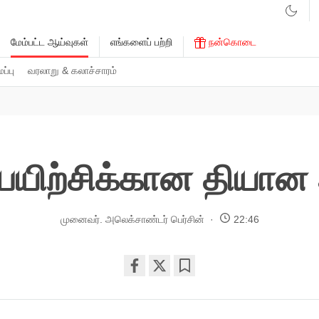
மேம்பட்ட ஆய்வுகள்
எங்களைப் பற்றி
நன்கொடை
்பு
வரலாறு & கலாச்சாரம்
் பயிற்சிக்கான தியா
முனைவர். அலெக்சாண்டர் பெர்சின்
22:46
Share
Bookmark
on