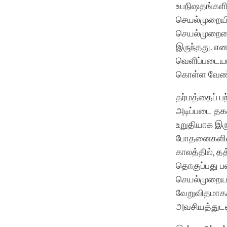
உபநிஷதங்களில்
செயல்முறையி
செயல்முறையை
இருந்தது. எ
வெளிப்படையாக 
கொள்ள வேண்ட
தர்மத்தைப் ப
அடிப்படை தகவ
உறுதியாக இர
போதனைகளில் ஆ
காலத்தில், 
தொகுப்பது ப
செயல்முறையா
வேறுவிதமாகச
அவசியத்துடன