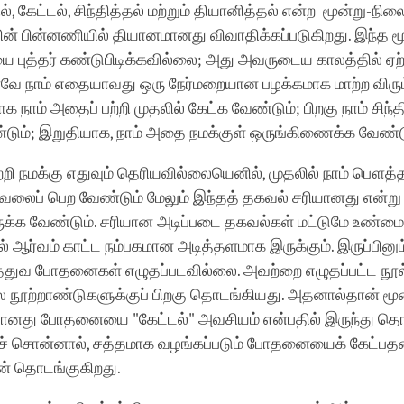
, கேட்டல், சிந்தித்தல் மற்றும் தியானித்தல் என்ற மூன்று-நில
ன் பின்னணியில் தியானமானது விவாதிக்கப்படுகிறது. இந்த ம
 புத்தர் கண்டுபிடிக்கவில்லை; அது அவருடைய காலத்தில் ஏ
னவே நாம் எதையாவது ஒரு நேர்மறையான பழக்கமாக மாற்ற விரும்
நாம் அதைப் பற்றி முதலில் கேட்க வேண்டும்; பிறகு நாம் சிந்தித்
ும்; இறுதியாக, நாம் அதை நமக்குள் ஒருங்கிணைக்க வேண்டு
ற்றி நமக்கு எதுவும் தெரியவில்லையெனில், முதலில் நாம் பௌத்த
லைப் பெற வேண்டும் மேலும் இந்தத் தகவல் சரியானது என்று 
ுக்க வேண்டும். சரியான அடிப்படை தகவல்கள் மட்டுமே உண்ம
ர்வம் காட்ட நம்பகமான அடித்தளமாக இருக்கும். இருப்பினும்,
தத்துவ போதனைகள் எழுதப்படவில்லை. அவற்றை எழுதப்பட்ட நூ
ல நூற்றாண்டுகளுக்குப் பிறகு தொடங்கியது. அதனால்தான் மூ
னது போதனையை "கேட்டல்" அவசியம் என்பதில் இருந்து தொட
் சொன்னால், சத்தமாக வழங்கப்படும் போதனையைக் கேட்பத
் தொடங்குகிறது.