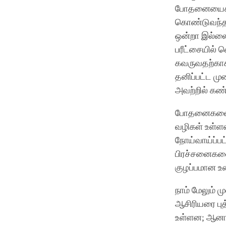
போதனையைக் க
கொண்டுவந்தா
ஒன்றா இல்லைய
பரீட்சையில்
கவருவதற்காக
தனிப்பட்ட ம
அவற்றில் கண்
போதனைகளை கே
வழிகள் உள்ளன
நோய்வாய்ப்பட
பிரச்சனைகளை
குழப்பமான உண
நாம் மேலும்
ஆசிரியரை புத்
உள்ளன; ஆனால