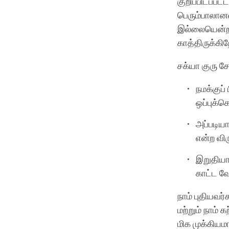
குறிப்பிடப்பட
பெரும்பாலான
இல்லையென்றால
காத்திருக்கி
சக்யா குரு 
நமக்குப்
ஒப்புக்
அப்படிய
என்ற விர
இறுதியாக
காட்ட வே
நாம் புதியவர
மற்றும் நாம
மிக முக்கியம