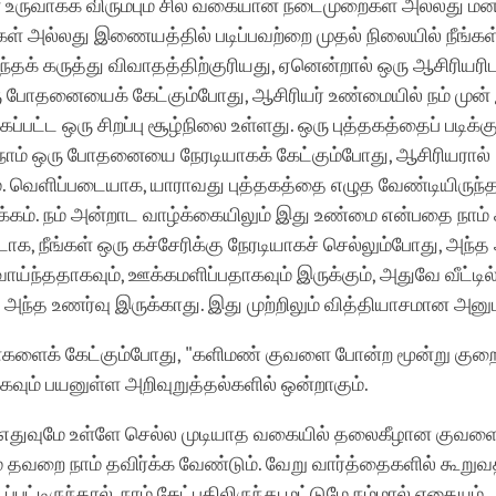
கள் உருவாக்க விரும்பும் சில வகையான நடைமுறைகள் அல்லது 
்கள் அல்லது இணையத்தில் படிப்பவற்றை முதல் நிலையில் நீங்கள்
இந்தக் கருத்து விவாதத்திற்குரியது, ஏனென்றால் ஒரு ஆசிரியரிட
ு போதனையைக் கேட்கும்போது, ஆசிரியர் உண்மையில் நம் முன் 
கப்பட்ட ஒரு சிறப்பு சூழ்நிலை உள்ளது. ஒரு புத்தகத்தைப் படிக்க
 நாம் ஒரு போதனையை நேரடியாகக் கேட்கும்போது, ஆசிரியரால்
ம். வெளிப்படையாக, யாராவது புத்தகத்தை எழுத வேண்டியிருந்த
்கம். நம் அன்றாட வாழ்க்கையிலும் இது உண்மை என்பதை நாம்
்டாக, நீங்கள் ஒரு கச்சேரிக்கு நேரடியாகச் செல்லும்போது, அந்
வாய்ந்ததாகவும், ஊக்கமளிப்பதாகவும் இருக்கும், அதுவே வீட்டில் 
 அந்த உணர்வு இருக்காது. இது முற்றிலும் வித்தியாசமான அனு
ளைக் கேட்கும்போது, "களிமண் குவளை போன்ற மூன்று கு
கவும் பயனுள்ள அறிவுறுத்தல்களில் ஒன்றாகும்.
, எதுவுமே உள்ளே செல்ல முடியாத வகையில் தலைகீழான குவ
் தவறை நாம் தவிர்க்க வேண்டும். வேறு வார்த்தைகளில் கூறுவ
ப்பட்டிருந்தால், நாம் கேட்பதிலிருந்து மட்டுமே நம்மால் எதையும்