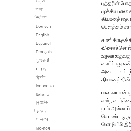
العربية
புத்தரின் ப
বাংলা
முக்கியமான த
བོད་ཡིག་
தியானத்தை நா
Deutsch
பௌத்தம் சார
English
சமஸ்கிருதத்
Español
வினைச்சொல்ல
Français
உருவாக்குவத
ગુજરાતી
வளர்ப்பது என
அடையாளப்பூர
हिन्दी
தியானத்தின் 
Indonesia
பாவனா என்பத
Italiano
என்ற வார்த்த
日本語
நாம் அன்பைப்
ខ្មែរ
கொண்ட ஒருவரா
한국어
மொழியில் இந
Монгол