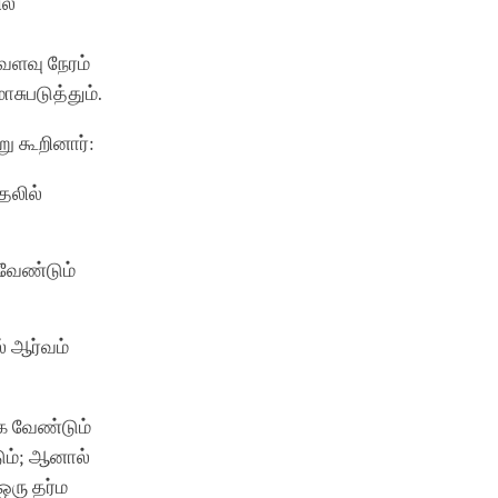
ல்
வளவு நேரம்
சுபடுத்தும்.
ு கூறினார்:
தலில்
 வேண்டும்
் ஆர்வம்
்க வேண்டும்
ும்; ஆனால்
ஒரு தர்ம