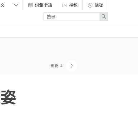
詞彙術語
視頻
帳號
Enter
Search
search
term
部份 4
坐姿