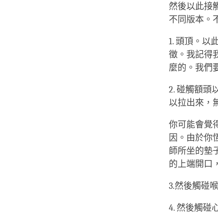
然後以此接
不同版本。
1. 頭頂
徵。我記得
麼的。我們
2. 碰觸
以拉出來，
你可能會覺
因。由於你
師所坐的墊
的上端開口
3.然後觸碰
4. 然後觸