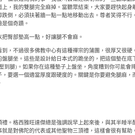
面上，我的雙腿完全麻掉。當聽眾結束，大家要趕快起身
卻跌倒，必須扶著牆一點一點地移動出去。尊者笑得不行
臉是個奇蹟。
以把臀部墊高一點，好讓腿不會麻。
看到，不過很多佛教中心有這種禪宗的蒲團，很厚又很硬
的盤腿坐。這些是設計給日本式的跪坐的，把這個墊在底
會壓到腿)。如果你在這種墊子上盤坐，角度糟到你可能會
子，要選一個適當厚度跟硬度的。關鍵是你要避免腿麻，
。
頂禮。格西雅旺達傑總是強調說早上起來後，與其半睡半
事就是對佛陀的代表或其他聖物三頂禮，這樣會很有幫助