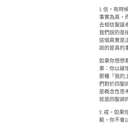
1. 信。
事實為真，
去相信聖誕
我們說的是
這個真實是
說的是真的
如果你想想
果：你以破
那種「我的
們對於四聖
是概念性思
就是四聖諦
2. 戒。
範。你不會