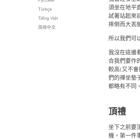
Русский
須坐在地平
Türkçe
試著站起來
Tiếng Việt
摔倒而大丟
简体中文
所以我們可
我沒在這邊
合我們要作
較高(又不
們的禪坐墊
都略有不同
頂禮
坐下之前要
機，第一件