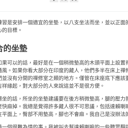
Share
Bookmark
on
facebook
練習是安排一個適宜的坐墊，以八支坐法而坐，並以正面
心的目標。
合的坐墊
如果可以的話，最好是在一個稍微墊高的木頭平面上設置
通風。如果你看大部分在印度的藏人，他們多半在床上禪
們並沒有分開的禪修室之類的地方。僅管在床座底下應該
吉祥緣起，對大部分的人來說這並不是很方便。
腿坐的話，所坐的坐墊建議要在後方稍微墊高，腿的壓力
麼快麻掉。我總是覺得許多藏人很不可思議，包括達賴喇
在平面上，臀部不用墊高，腳也不會麻。我自己是沒辦法
過一個很難為情的事。我被叫去幫達賴喇嘛的一些聽眾翻