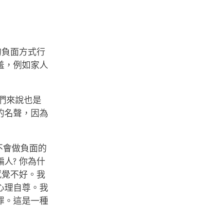
的負面方式行
羞，例如家人
們來說也是
的名聲，因為
不會做負面的
人? 你為什
感覺不好。我
心理自尊。我
罪。這是一種