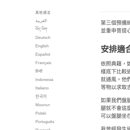
其他語言
العربية
第三個預備
བོད་ཡིག་
並重申菩提
Deutsch
English
安排適
Español
Français
依照典籍，
हिन्दी
樣底下比較
就通風。他
Indonesia
等物以求取
Italiano
한국어
如果我們盤
Монгол
腿就不會這
Polski
可以盤腿坐
Português
我曾經發生