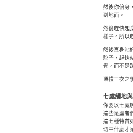
然後你俯身
到地面。
然後趕快起
樣子。所以
然後直身站
駝子，趕快
覺，而不是
頂禮三次之
七處觸地與
你要以七處
這些是聖者
這七種特質
切中什麼才