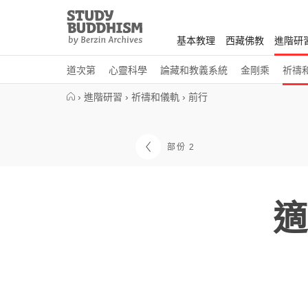
Close
Study
Buddhism
基本教理
西藏佛教
進階研
Home
道次第
心靈科學
論藏和教義系統
金剛乘
祈禱
›
進階研習
›
祈禱和儀軌
›
前行
部份 2
適