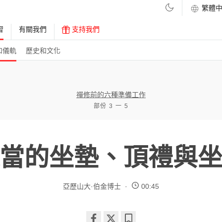
習
有關我們
支持我們
和儀軌
歷史和文化
禪修前的六種準備工作
部份 3 一 5
當的坐墊、頂禮與
亞歷山大·伯金博士
00:45