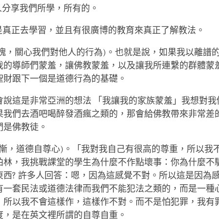
他人分享我們所學，所有的。
的是真正去學習，並且有很廣博的教育來真正了解教法。
人有愧，關心我們對他人的行為)。也就是說，如果我以離譜
我的導師們蒙羞，讓佛教蒙羞，以及讓我所連繫的群體蒙
聖財跟下一個是道德行為的基礎。
會說這是非常亞洲的想法 「我讓我的家族蒙羞」我想對我
果我們去酒吧喝醉發酒瘋之類的，那會給佛教帶來非常差
們是佛教徒。
自分有慚，道德自尊心)。「我對我自己有很高的尊重，所以我
柏林，我挑戰課堂的學生為什麼不作點壞事：你為什麼不騙
東西? 許多人回答：嗯，因為這感覺不對。所以這是因為
有一套民法或道德法律而我們不能犯法之類的，而是一種
，所以我不會這樣作，這樣作不對。而不是怕犯罪，我有
度，是在英文裡所謂的自尊自重。