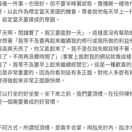
最後一件事，也很好。但不要半睡著狀態，像殭屍一樣地
是，以此作為標定當天意圖的機會。尊者說他每天早上一
，設定當天要達成的意圖。
「天啊，鬧鐘響了，我又要面對一天」，這樣是沒有幫助
你想著「我等不及要再起來繼續我的修行或我所做的利益
很高興天亮了，你又能起來了。我不是在說失眠症睡不著
束了，不用再浪費時間了」(事實上我對我的網站就像這樣
益了，我等不及要早上起來繼續經營它)。這是一種歡喜的
的是非常重要的，因為你看到這有多正面，對他人多麼有
覺得做起來非常正面跟快樂。
可以打坐的好坐墊。坐下來之前，我們要頂禮。在任何禪
是一個需要養成的好習慣。
不同方式。所謂短頂禮，是兩手合掌，拇指夾於內，指涉