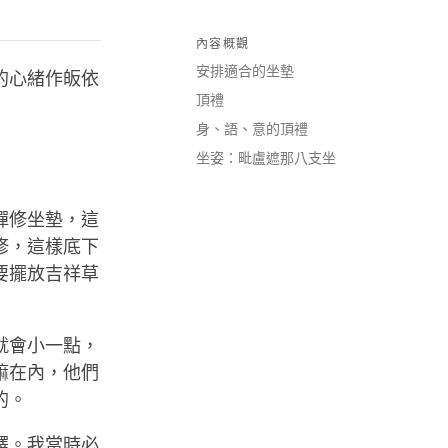
內容概觀
安排適合的坐墊
的心緒作皈依
頂禮
身、語、意的頂禮
坐姿：毗盧遮那八支坐
禪修坐墊，這
修，這樣底下
要擺放吉祥草
就會小一點，
嘛在內，他們
的。
譯。我當時必