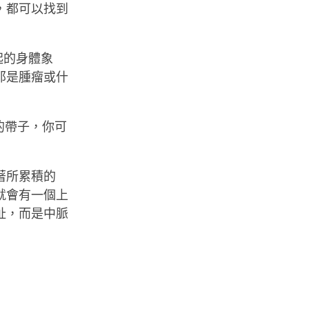
，都可以找到
起的身體象
那是腫瘤或什
的帶子，你可
著所累積的
就會有一個上
扯，而是中脈