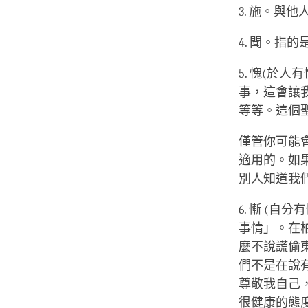
3. 施。與
4. 聞。指
5. 愧(於
事，這會讓
等等。這個
僅管你可能
適用的。如
別人知道我
6. 慚 (
事情」。在
麼不說謊偷
們不是在說
尊敬我自己
很健康的態