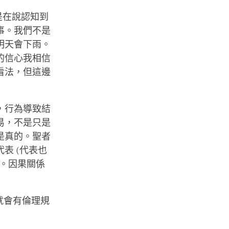
是在說認知到
事。我們不是
明天會下雨。
的信心我相信
看法，但這邊
，行為導致結
易，不是只是
是真的。聖者
表 (代表也
。因果關係
就會有倫理規