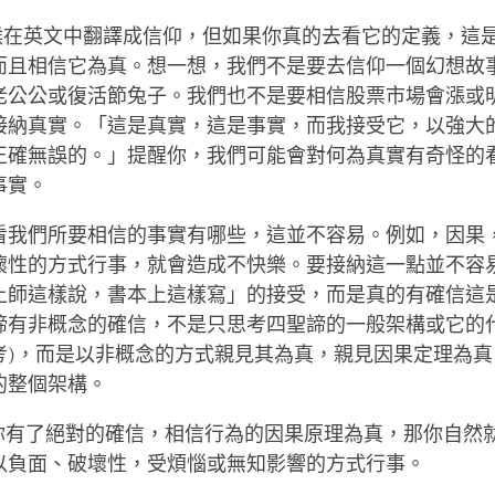
有時候在英文中翻譯成信仰，但如果你真的去看它的定義，這
而且相信它為真。想一想，我們不是要去信仰一個幻想故
老公公或復活節兔子。我們也不是要相信股票市場會漲或
接納真實。「這是真實，這是事實，而我接受它，以強大
正確無誤的。」提醒你，我們可能會對何為真實有奇怪的
事實。
看我們所要相信的事實有哪些，這並不容易。例如，因果
壞性的方式行事，就會造成不快樂。要接納這一點並不容
上師這樣說，書本上這樣寫」的接受，而是真的有確信這
諦有非概念的確信，不是只思考四聖諦的一般架構或它的代
考)，而是以非概念的方式親見其為真，親見因果定理為真
的整個架構。
如果你有了絕對的確信，相信行為的因果原理為真，那你自然
以負面、破壞性，受煩惱或無知影響的方式行事。