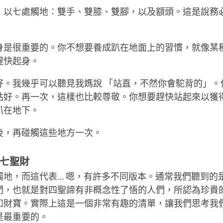
，以七處觸地：雙手、雙膝、雙腳，以及額頭。這是說務
身是很重要的。你不想要養成趴在地面上的習慣，就像某
趕快起身。
好。我幾乎可以聽見我媽說 「站直，不然你會駝背的」。
站好。再一次，這樣也比較尊敬。你想要趕快站起來以獲
趴在地下。
後，再碰觸這些地方一次。
七聖財
觸地，而這代表… 嗯，有許多不同版本。通常我們聽到的
們，也就是對四聖諦有非概念性了悟的人們，所認為珍貴
如財寶。實際上這是一個非常有趣的清單，讓我們思考我
是最重要的。