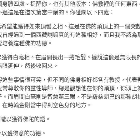
觸身體四處。提醒你，也有其他版本：佛教裡的任何東西
不過這是在道次第當中講的。你碰觸以下四處：
。以此希望能獲得如來頂髻之相。這是在佛的頭頂上的一個突
我曾經遇到一個西藏喇嘛真的有這種相好，而且我不認為
要培養這種佛的功德。
額頭以獲得白毫相。在眉間長出一捲毛髮。據說這像是無限長
無限延伸，然後收回來。
得這些事情很可笑，但不同的佛身相好都各有教授，代表
恆常尊敬你的靈性導師，總是觀想他在你的頭頂，你頭上
子。而眉間白毫則是智慧第三眼，不是羅桑朗巴的那種胡
，在時輪金剛當中得到空色身的地方。
喉嚨以獲得佛陀的語。
碰心以獲得意的功德。