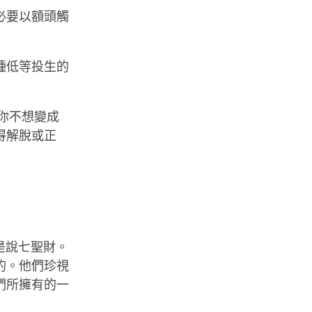
必要以額頭觸
種低等投生的
你不想變成
得解脫或正
是說七聖財。
的。他們珍視
們所擁有的一