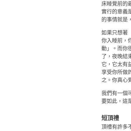
床睡覺前的
實行的意義
的事情就是
如果只想著
你入睡前，
動」。而你
了，夜晚結
它，它太有
享受你所做
之。你真心
我們有一個
要如此，這
短頂禮
頂禮有許多