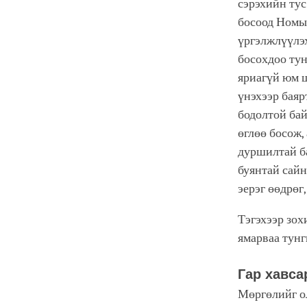
сэрэхийн тус
босоод Номын
үргэлжлүүлэх
босохдоо тун
яриагүй юм 
үнэхээр баяр
бодолтой бай
өглөө босож,
дуршилтай б
буянтай сайн
эерэг өөдрөг
Тэгэхээр зох
ямарваа тунг
Гар хавса
Мөргөлийг ол