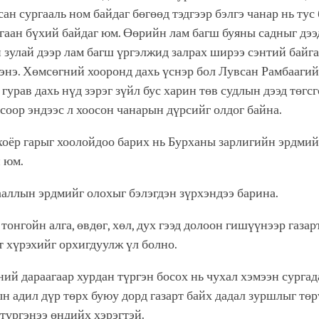
сан сургааль ном байдаг бөгөөд тэдгээр бэлгэ чанар нь тус
аан бүхий байдаг юм. Өөрийн лам багш буяны садныг дээ
 зулай дээр лам багш үргэлжид залрах ширээ сэнтий байга
энэ. Хөмсөгний хооронд дахь үснэр бол Лувсан Рамбааги
 гурав дахь нүд зэрэг зүйл бус харин төв судлын дээд төгс
оор эндээс л хоосон чанарын дүрсийг олдог байна.
 хоёр гарыг хоолойдоо барих нь Бурханы зарлигийн эрдмий
й юм.
тааллын эрдмийг олохыг бэлэгдэн зүрхэндээ барина.
тонгойн алга, өвдөг, хөл, дух гээд долоон гишүүнээр газар
т хүрэхийг орхигдуулж үл болно.
ний дараагаар хурдан түргэн босох нь чухал хэмээн сургад
н адил дүр төрх буюу дорд газарт байх дадал зуршлыг төр
түргэнээ өндийх хэрэгтэй.