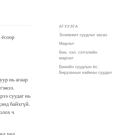
АГУУЛГА
Зохимжит суудлыг засах
 ёсоор
Мөргөл
Бие, хэл, сэтгэлийн
мөргөл
Биеийн суудлын ёс:
Бирузанын найман суудал
уур нь агаар
гэжээ.
рээ суудаг нь
дэнд байхгүй.
олох ч
вөл хөл