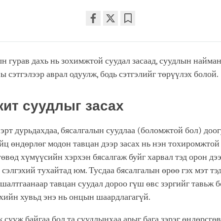
Share
Bookmark
on
facebook
н гурав дахь нь зохимжтой суудал засаад, суудлын найман
ны сэтгэлээр аврал одуулж, бодь сэтгэлийг төрүүлэх болой.
ит суудлыг засах
рт дурьдахдаа, бясалгалын суудлаа (боломжтой бол) доог
йц өндөрлөг модон тавцан дээр засах нь нэн тохиромжтой 
төвөд хүмүүсийн хэрхэн бясалгаж буйг харвал тэд орон дээ
 сэлгэхий тухайтад юм. Тусдаа бясалгалын өрөө гэх мэт тэ
шалтгаанаар тавцан суудал дороо гүш өвс зэргийг тавьж б
хийн хувьд энэ нь онцын шаардлагагүй.
 сууж байгаа бол та суудлынхаа арыг бага зэрэг өндөрсгө