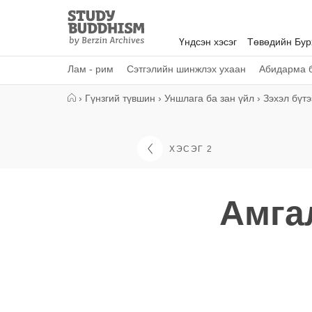
Close
Study
Buddhism
Үндсэн хэсэг
Төвөдийн Бу
Home
Лам - рим
Сэтгэлийн шинжлэх ухаан
Абидарма б
›
Гүнзгий түвшин
›
Уншлага ба зан үйл
›
Зэхэл бүтэ
ХЭСЭГ 2
Амга