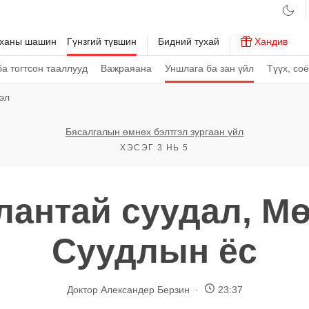
рханы шашин
Гүнзгий түвшин
Бидний тухай
Хандив
а тогтсон тааллууд
Важраяана
Уншлага ба зан үйл
Түүх, со
эл
Бясалгалын өмнөх бэлтгэл зургаан үйл
ХЭСЭГ 3 НЬ 5
лантай суудал, Мө
Суудлын ёс
Доктор Александер Берзин
23:37