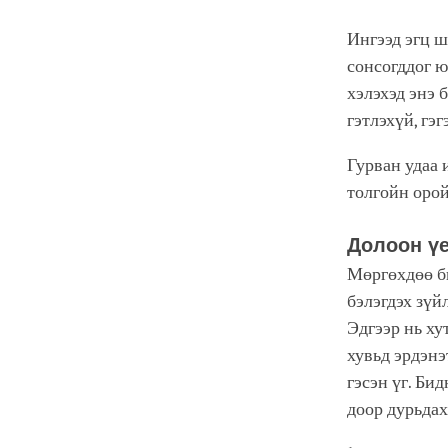
Ингээд эгц ш
сонсогддог ю
хэлэхэд энэ 
гэтлэхүй, гэ
Гурван удаа 
толгойн орой
Долоон ү
Мөргөхдөө би
бэлэгдэх зүй
Эдгээр нь ху
хувьд эрдэнэ
гэсэн үг. Би
доор дурьдах