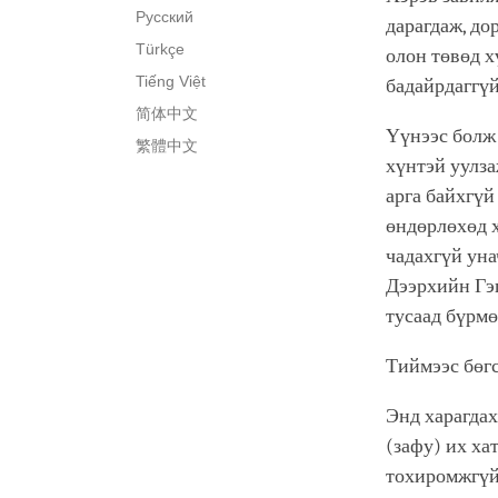
Русский
дарагдаж, до
Türkçe
олон төвөд х
Tiếng Việt
бадайрдаггүй
简体中文
Үүнээс болж 
繁體中文
хүнтэй уулза
арга байхгүй
өндөрлөхөд х
чадахгүй уна
Дээрхийн Гэг
тусаад бүрмө
Тиймээс бөгс
Энд харагдах
(зафу) их ха
тохиромжгүй.