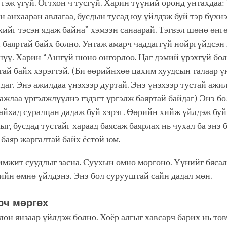
 гэж үгүй. Огтхон ч тусгүй. Харин түүний оронд унтахдаа:
 анхааран авлагаа, бусдын тусад юу үйлдэж буй тэр бүхн
ийг тэсэн ядаж байна” хэмээн санаарай. Тэгвэл шөнө өнгө
 баяртай байх болно. Унтаж амарч чаддаггүй нойргүйдсэн
шүү. Харин “Ашгүй шөнө өнгөрлөө. Цаг дэмий үрэхгүй бол
тай байх хэрэгтэй. (Би өөрийнхөө цахим хуудсын талаар ү
даг. Энэ ажилдаа үнэхээр дуртай. Энэ үнэхээр тустай ажи
 ажлаа үргэлжлүүлнэ гэдэгт үргэлж баяртай байдаг) Энэ б
айхад суралцан дадаж буй хэрэг. Өөрийн хийж үйлдэж бу
ыг, бусдад тустайг хараад баясаж баярлах нь чухал ба энэ 
, баяр жаргалтай байх ёстой юм.
имжит суудлыг засна. Суухын өмнө мөргөнө. Үүнийг бяса
ийн өмнө үйлдэнэ. Энэ бол сурууштай сайн дадал мөн.
рч мөргөх
он янзаар үйлдэж болно. Хоёр алгыг хавсарч барих нь тов