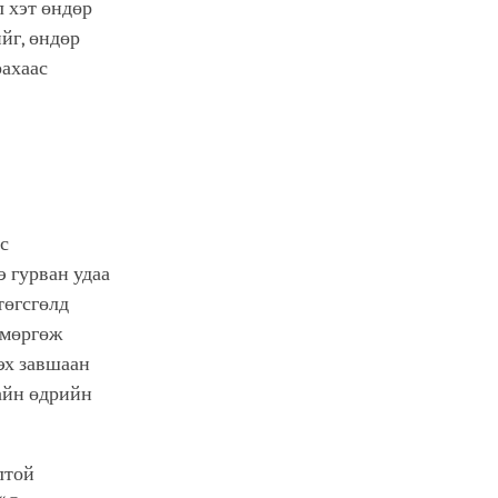
л хэт өндөр
йг, өндөр
рахаас
с
 гурван удаа
төгсгөлд
 мөргөж
эх завшаан
айн өдрийн
лтой