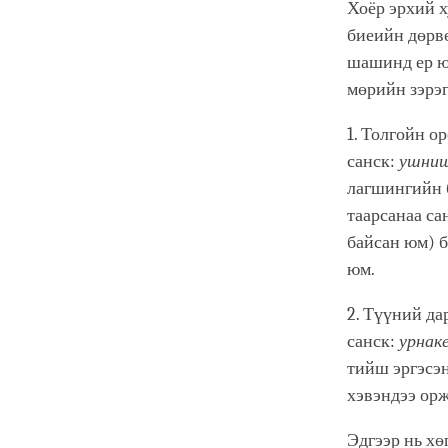
Хоёр эрхий х
биеийн дөрвө
шашинд ер юу
мөрийн зэрэг
1. Толгойн о
санск:
ушни
лагшингийн б
таарсанаа са
байсан юм) б
юм.
2. Түүний да
санск:
урнак
тийш эргэсэн
хэвэндээ орж
Эдгээр нь хө