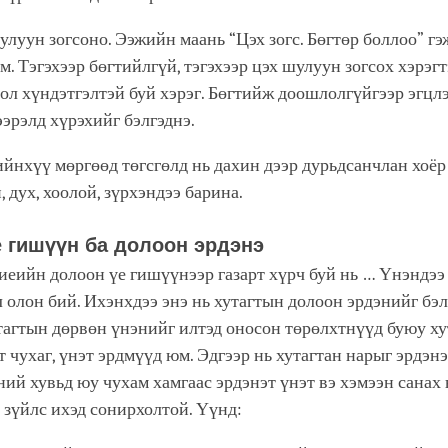
улуун зогсоно. Ээжийн маань “Цэх зогс. Бөгтөр боллоо” гэ
м. Тэгэхээр бөгтийлгүй, тэгэхээр цэх шулуун зогсох хэрэг
бол хүндэтгэлтэй буй хэрэг. Бөгтийж доошлолгүйгээр эгцлэ
гээрэлд хүрэхийг бэлгэднэ.
ийнхүү мөргөөд төгсгөлд нь дахин дээр дурьдсанчлан хоёр
, дух, хоолой, зүрхэндээ барина.
е гишүүн ба долоон эрдэнэ
еийн долоон үе гишүүнээр газарт хүрч буй нь … Үнэндээ
л олон бий. Ихэнхдээ энэ нь хутагтын долоон эрдэнийг бэл
тагтын дөрвөн үнэнийг илтэд оносон төрөлхтнүүд буюу х
т чухаг, үнэт эрдмүүд юм. Эдгээр нь хутагтан нарыг эрдэн
дний хувьд юу чухам хамгаас эрдэнэт үнэт вэ хэмээн санах
 зүйлс ихэд сонирхолтой. Үүнд: