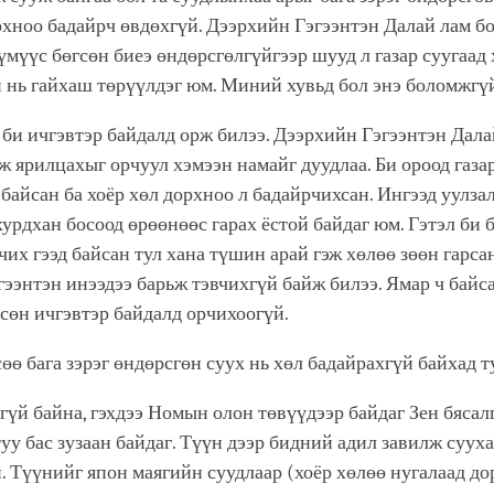
рхноо бадайрч өвдөхгүй. Дээрхийн Гэгээнтэн Далай лам б
үмүүс бөгсөн биеэ өндөрсгөлгүйгээр шууд л газар суугаад 
 нь гайхаш төрүүлдэг юм. Миний хувьд бол энэ боломжгүй
би ичгэвтэр байдалд орж билээ. Дээрхийн Гэгээнтэн Дала
ж ярилцахыг орчуул хэмээн намайг дуудлаа. Би ороод газа
 байсан ба хоёр хөл дорхноо л бадайрчихсан. Ингээд уулза
урдхан босоод өрөөнөөс гарах ёстой байдаг юм. Гэтэл би 
чих гээд байсан тул хана түшин арай гэж хөлөө зөөн гарса
ээнтэн инээдээ барьж тэвчихгүй байж билээ. Ямар ч байс
сөн ичгэвтэр байдалд орчихоогүй.
өө бага зэрэг өндөрсгөн суух нь хөл бадайрахгүй байхад т
гүй байна, гэхдээ Номын олон төвүүдээр байдаг Зен бясал
туу бас зузаан байдаг. Түүн дээр бидний адил завилж суух
 Түүнийг япон маягийн суудлаар (хоёр хөлөө нугалаад до