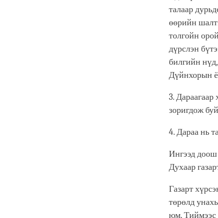
талаар дурьд
өөрийн шалтг
толгойн орой
дүрслэн бүтэ
билгийн нүд,
Дүйнхорын ёс
3. Дараагаар
зоригдож бу
4. Дараа нь 
Ингээд доош 
Духаар газар
Газарт хүрсэ
төрөлд унахы
юм. Тиймээс 