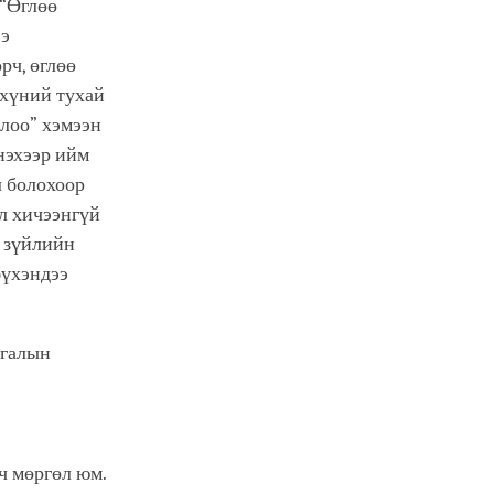
 “Өглөө
ээ
рч, өглөө
 хүний тухай
лоо” хэмээн
нэхээр ийм
л болохоор
ол хичээнгүй
й зүйлийн
бүхэндээ
лгалын
ч мөргөл юм.