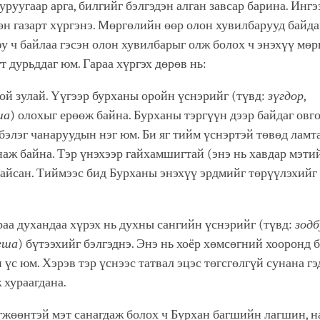
уруугаар арга, билгийг бэлгэдэн алган завсар барина. Ингэ
н газарт хүргэнэ. Мөргөлийн өөр олон хувилбарууд байда
 ч байлаа гэсэн олон хувилбарыг олж болох ч энэхүү мөр
т дурьддаг юм. Гараа хүргэх дөрөв нь:
рой зулай. Үүгээр бурханы оройн үснэрийг (түвд:
зүгдор
,
ша
) олохыг ерөөж байна. Бурханы тэргүүн дээр байдаг овг
элэг чанаруудын нэг юм. Би яг тийм үснэртэй төвөд ламт
наж байна. Тэр үнэхээр гайхамшигтай (энэ нь хавдар мэти
айсан. Тиймээс бид Бурханы энэхүү эрдмийг төрүүлэхийг
раа духандаа хүрэх нь духны сангийн үснэрийг (түвд:
зодб
еша
) бүтээхийг бэлгэднэ. Энэ нь хоёр хөмсөгний хооронд 
 үс юм. Хэрэв тэр үснээс татвал эцэс төгсгөлгүй сунана гэд
 хураагдана.
гжөөнтэй мэт санагдаж болох ч Бурхан багшийн лагшин, 