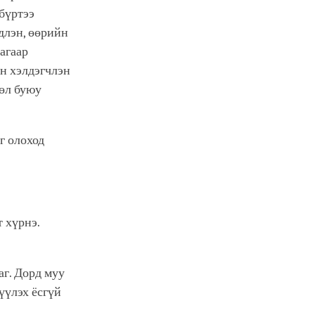
 бүртээ
длэн, өөрийн
агаар
йн хэлдэгчлэн
гөл буюу
г олоход
т хүрнэ.
аг. Дорд муу
үүлэх ёсгүй