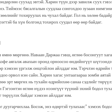
өндөрлөн суухад эвтэй. Харин түүн дээр завилж суух гэвэ
нэ. Тиймээс бясалгалын суудлаа сонгохдоо зузаан нимгэни
 зөөлнийг тохируулах нь чухал байдаг. Гол нь хөлөө бадай
рэгтэй ба хүн болгонд тохирох суудал өөр өөр байдаг.
л
өмнө мөргөнө. Наваан Даржаа гэвш, өглөө босонгуут хага
кофе аягалж авахын оронд орноосоо өндийнгүүт шүтээндээ
эр хэмээн үргэлж онцгойлон айлддаг юм. Тэрчлэн өдрийн 
доо орвол нэн сайн. Харин хагас унтаагаараа зомби аятай
лөө эрт мөргөх нь тухайн өдрийнхөө санаа сэдлийг төрүүл
 Гэгээнтэн өглөө нүдээ нээнгүүт түүний эхний бодол тух
г төрүүлэх байдаг хэмээн айлддаг юм.
эг дуугарчихлаа. Босож, энэ өдөртэй тулахаас” хэмээх бодо