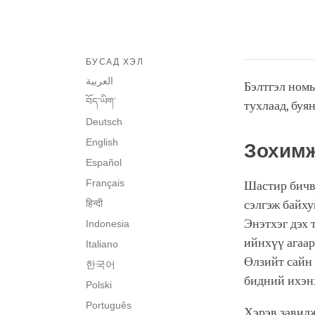
БУСАД ХЭЛ
العربية
Бэлтгэл номы
བོད་ཡིག་
тухлаад, буя
Deutsch
English
Зохимж
Español
Français
Шастир бичвэ
हिन्दी
сэлгэж байху
Энэтхэг дэх 
Indonesia
ийнхүү агаар
Italiano
Өлзийт сайн 
한국어
бидний ихэн
Polski
Português
Хэрэв завилж