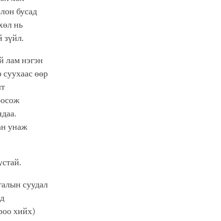
олон бусад
хөл нь
 зүйл.
й лам нэгэн
р суухаас өөр
лт
босож
ндаа.
ан унаж
устай.
галын суудал
ад
роо хийх)