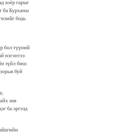
эд хоёр гарыг
г ба Бурханы
гөлийг бодь
ор бол түүний
ай нэгэнтээ
йн зүйл биш
 зорьж буй
у
,
байх зөв
эг ба эргээд
найргийн