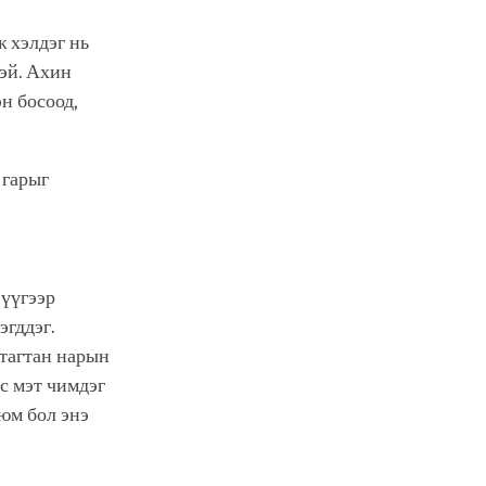
ж хэлдэг нь
тэй. Ахин
н босоод,
 гарыг
 үүгээр
эгддэг.
утагтан нарын
эс мэт чимдэг
 юм бол энэ