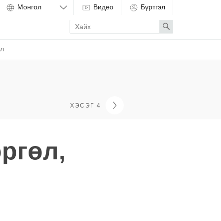
Видео
Бүртгэл
Enter
Search
search
term
ёл
ХЭСЭГ 4
ргөл,