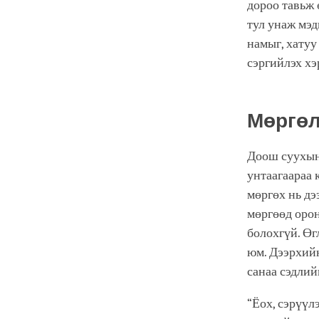
дороо тавьж 
тул унаж мэд
намыг, хатуу
сэргийлэх хэ
Мөргө
Доош суухын 
унтаагаараа 
мөргөх нь дэ
мөргөөд орон
болохгүй. Өг
юм. Дээрхийн
санаа сэдлий
“Ёох, сэрүүл