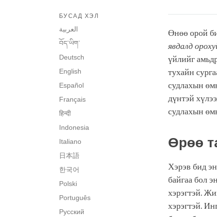
БУСАД ХЭЛ
العربية
Өнөө орой б
བོད་ཡིག་
явдалд ороху
Deutsch
үйлийг амьдр
English
тухайн сурга
судлахын өмн
Español
дүнтэй хүлээ
Français
судлахын өмн
हिन्दी
Indonesia
Өрөө т
Italiano
日本語
Хэрэв бид эн
한국어
байгаа бол э
Polski
хэрэгтэй. Жи
Português
хэрэгтэй. Ин
Русский