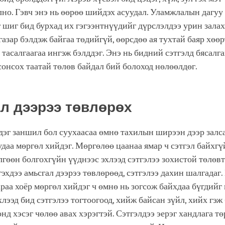
лно. Гэвч энэ нь өөрөө шийдэх асуудал. Уламжлалын дагуу
 шиг бид бурхад их гэгээнтнүүдийг дүрслэлдээ урин залах
газар бэлдэж байгаа төдийгүй, өөрсдөө ая тухтай баяр хөө
 тасалгаагаа ингэж бэлддэг. Энэ нь бидний сэтгэлд бясалга
сонсох таатай төлөв байдал бий болоход нөлөөлдөг.
л дээрээ төвлөрөх
эг заншил бол суухаасаа өмнө тахилын ширээн дээр залс
удаа мөргөл хийдэг. Мөргөлөө цаанаа ямар ч сэтгэл байхгүй
гөөн болгохгүйн үүднээс эхлээд сэтгэлээ зохистой төлөвт
гэхдээ амьсгал дээрээ төвлөрөөд, сэтгэлээ дахин шалгадаг.
раа хоёр мөргөл хийдэг ч өмнө нь зогсож байхдаа бүгдийг
хлээд бид сэтгэлээ тогтоогоод, хийж байсан зүйл, хийх гэж
нд хэсэг чөлөө авах хэрэгтэй. Сэтгэлдээ эерэг хандлага т