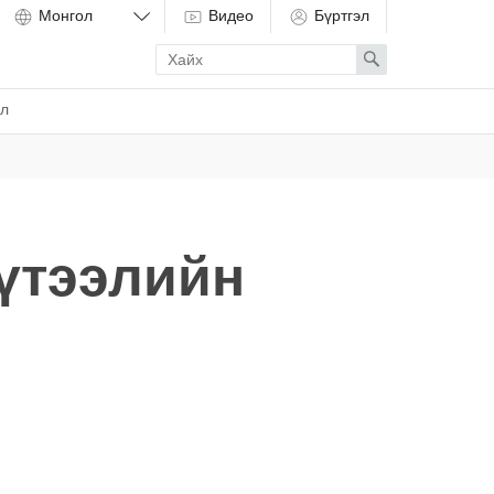
Видео
Бүртгэл
Enter
Search
search
term
ёл
үтээлийн