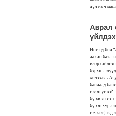
дүн нь ч маш
Аврал 
үйлдэх
Ингээд бид “
дахин батлаа
илэрхийлсэн 
бэрхшээлүүдэ
хичээдэг. Ас
байдалд байс
гэсэн үг вэ?
бүрдсэн сэтг
бүрэн хүрсэн
гэх мэт) гэд