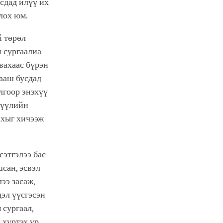
усдад илүү их
лох юм.
й төрөл
 сургаалиа
вахаас бүрэн
цааш бусдад
лгоор энэхүү
сүүлийн
дахыг хичээж
сэтгэлээ бас
сан, эсвэл
ээ засаж,
дэл үүсгэсэн
 сургаал,
 хүртэх үр