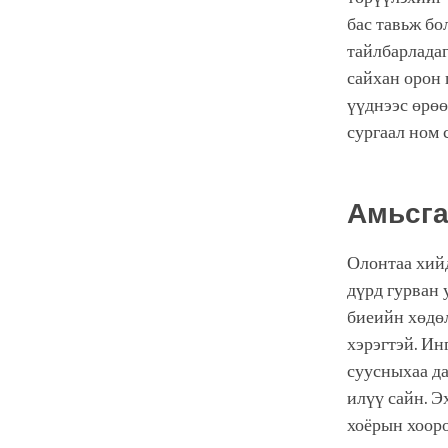
бас тавьж бо
тайлбарладаг
сайхан орон 
үүднээс өрөө
сургаал ном 
Амьсга
Олонтаа хийд
дүрд гурван 
биеийн хөдөл
хэрэгтэй. Ин
суусныхаа да
илүү сайн. Э
хоёрын хооро