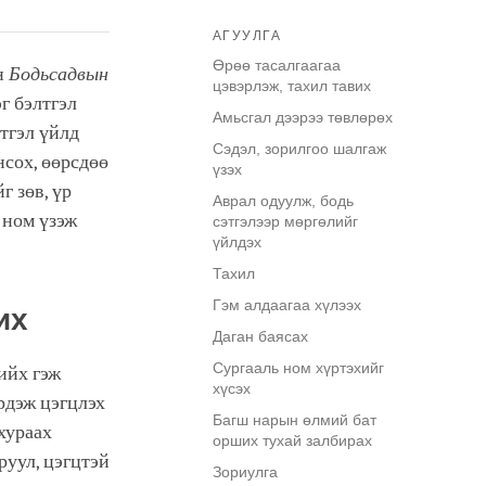
АГУУЛГА
Өрөө тасалгаагаа
н
Бодьсадвын
цэвэрлэж, тахил тавих
г бэлтгэл
Амьсгал дээрээ төвлөрөх
тгэл үйлд
Сэдэл, зорилгоо шалгаж
нсох, өөрсдөө
үзэх
г зөв, үр
Аврал одуулж, бодь
 ном үзэж
сэтгэлээр мөргөлийг
үйлдэх
Тахил
Гэм алдаагаа хүлээх
их
Даган баясах
Сургааль ном хүртэхийг
ийх гэж
хүсэх
рдэж цэгцлэх
Багш нарын өлмий бат
хураах
орших тухай залбирах
руул, цэгцтэй
Зориулга