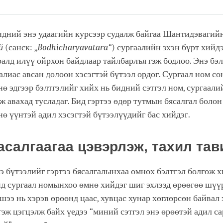
Share
Bookmark
on
facebook
идний энэ удаагийн курсээр судалж байгаа Шантидэвагий
й
(санск: „
Bodhicharyavatara“
) сургаалийн эхэн бүрт хийдэ
алд илүү ойрхон байдлаар тайлбарлъя гэж бодлоо. Энэ бэл
алиас авсан долоон хэсэгтэй бүтээл ордог. Сургаал ном со
ө эдгээр бэлтгэлийг хийх нь бидний сэтгэл ном, сургаалий
ж авахад тусладаг. Бид гэртээ өдөр тутмын бясалгал болон
ө үүнтэй адил хэсэгтэй бүтээлүүдийг бас хийдэг.
асалгаагаа цэвэрлэж, тахил тав
э бүтээлийг гэртээ бясалгалынхаа өмнөх бэлтгэл болгож х
нд сургаал номынхоо өмнө хийдэг шиг эхлээд өрөөгөө шүү
шээ нь хэрэв өрөөнд цаас, хувцас хунар хөглөрсөн байвал 
гэж цэгцэлж байх үедээ “миний сэтгэл энэ өрөөтэй адил са