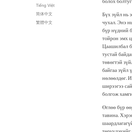
болох болтуг
Tiếng Việt
简体中文
Бүх зүйл нь 
чухал. Энэ н
繁體中文
бүр нүдний б
тойрон эмх ц
Цаашилбал би
тустай байда
төвөгтэй зүй
байгаа зүйл 
нөлөөлдөг. И
ширээгээ сай
болгож хамги
Өглөө бүр өө
тавина. Хэрэ
шаардлагагүй
төрүүлэхийг 