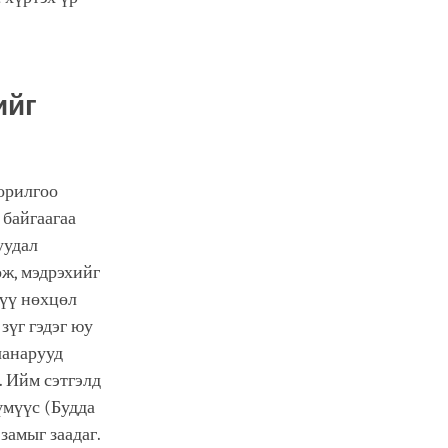
ийг
зорилгоо
 байгаагаа
уудал
ож, мэдрэхийг
цүү нөхцөл
зүг гэдэг юу
чанарууд
. Ийм сэтгэлд
үмүүс (Будда
замыг заадаг.