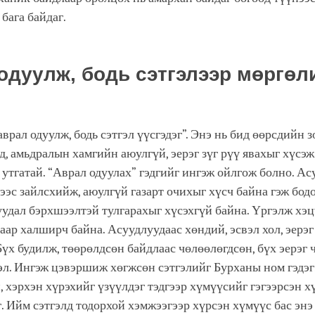
 бага байдаг.
одуулж, бодь сэтгэлээр мөргөл
аврал одуулж, бодь сэтгэл үүсгэдэг”. Энэ нь бид өөрсдийн 
д, амьдралын хамгийн аюулгүй, эерэг зүг рүү явахыг хүсэж
утгатай. “Аврал одуулах” гэдгийг ингэж ойлгож болно. Ас
эс зайлсхийж, аюулгүй газарт очихыг хүсч байна гэж бод
уудал бэрхшээлтэй тулгарахыг хүсэхгүй байна. Үргэлж хэ
аар халширч байна. Асуудлуудаас хөндий, эсвэл хол, эерэг 
 Бүх будилж, төөрөлдсөн байдлаас чөлөөлөгдсөн, бүх эерэг 
эл. Ингэж цэвэршиж хөгжсөн сэтгэлийг Бурханы ном гэдэг
, хэрхэн хүрэхийг үзүүлдэг тэдгээр хүмүүсийг гэгээрсэн х
эг. Ийм сэтгэлд тодорхой хэмжээгээр хүрсэн хүмүүс бас энэ 