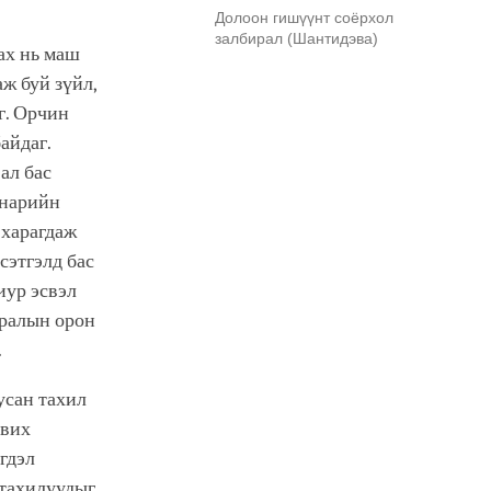
Долоон гишүүнт соёрхол
залбирал (Шантидэва)
лах нь маш
ж буй зүйл,
г. Орчин
айдаг.
ал бас
 нарийн
 харагдаж
сэтгэлд бас
иур эсвэл
вралын орон
.
усан тахил
авих
эгдэл
 тахилуудыг