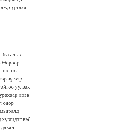
аж, сургаал
д бясалгал
. Өөрөөр
э шалгах
ээр зүгээр
тэйгөө уулзах
урахаар ирэв
л өдөр
амьдралд
 хүргэдэг вэ?
 даван