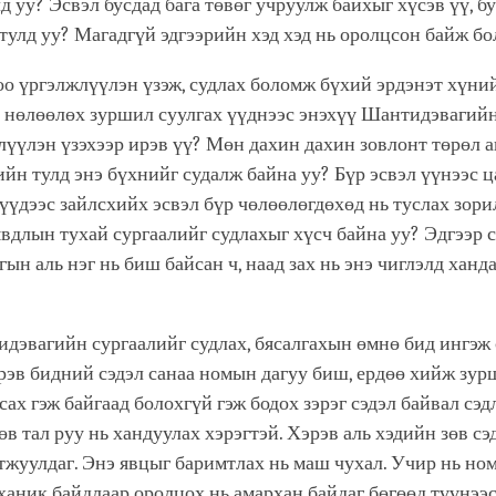
д уу? Эсвэл бусдад бага төвөг учруулж байхыг хүсэв үү, б
тулд уу? Магадгүй эдгээрийн хэд хэд нь оролцсон байж бо
о үргэлжлүүлэн үзэж, судлах боломж бүхий эрдэнэт хүни
д нөлөөлөх зуршил суулгах үүднээс энэхүү Шантидэвагийн
үүлэн үзэхээр ирэв үү? Мөн дахин дахин зовлонт төрөл а
йн тулд энэ бүхнийг судалж байна уу? Бүр эсвэл үүнээс 
үүдээс зайлсхийх эсвэл бүр чөлөөлөгдөхөд нь туслах зори
вдлын тухай сургаалийг судлахыг хүсч байна уу? Эдгээр 
гын аль нэг нь биш байсан ч, наад зах нь энэ чиглэлд хан
дэвагийн сургаалийг судлах, бясалгахын өмнө бид ингэж 
эв бидний сэдэл санаа номын дагуу биш, ердөө хийж зурш
сах гэж байгаад болохгүй гэж бодох зэрэг сэдэл байвал сэдл
зөв тал руу нь хандуулах хэрэгтэй. Хэрэв аль хэдийн зөв сэ
тжуулдаг. Энэ явцыг баримтлах нь маш чухал. Учир нь ном
ханик байдлаар оролцох нь амархан байдаг бөгөөд түүнээс