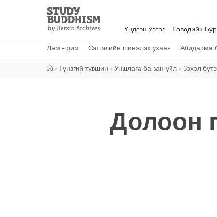
Close
Study
Buddhism
Үндсэн хэсэг
Төвөдийн Бу
Home
Лам - рим
Сэтгэлийн шинжлэх ухаан
Абидарма б
›
Гүнзгий түвшин
›
Уншлага ба зан үйл
›
Зэхэл бүтэ
Долоон 