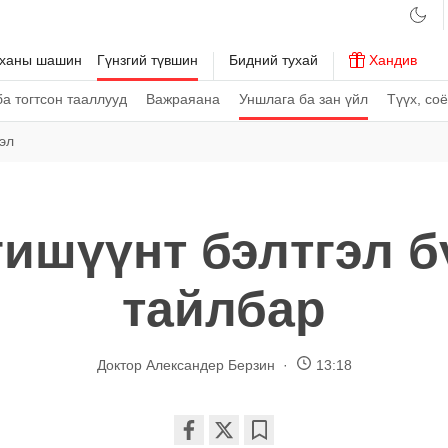
рханы шашин
Гүнзгий түвшин
Бидний тухай
Хандив
а тогтсон тааллууд
Важраяана
Уншлага ба зан үйл
Түүх, со
эл
гишүүнт бэлтгэл б
тайлбар
Доктор Александер Берзин
13:18