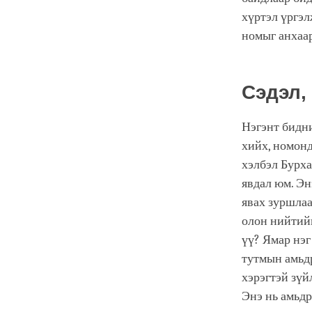
хүртэл үргэл
номыг анхаар
Сэдэл,
Нэгэнт бидни
хийх, номонд
хэлбэл Бурха
явдал юм. Эн
явах зуршлаа
олон нийтийн
үү? Ямар нэг
тутмын амьдр
хэрэгтэй зүй
Энэ нь амьдр