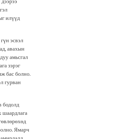
 дээрээ
гэл
ыг илүүд
 гүн эсвэл
ад, авахын
лдуу амьсгал
ага зэрэг
лж бас болно.
эл гурван
в бодолд
ох шаардлага
 төвлөрөхөд
болно. Ямарч
 амирлалд