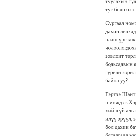
туулахын тул
тус болохын 
Сургаал номо
дахин аваха
цааш үргэлжл
чөлөөлөгдөхи
зовлонт төрл
бодьсадвын я
гурван зорил
байна уу?
Гэртээ Шанти
шинждэг. Хэр
хийлгүй алга
илүү эрүүл, 
бол дахин ба
бясалгалд ме