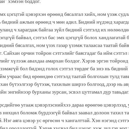
ай” хэмээн боддог.
эмх цэгцтэй цэвэрхэн өрөөнд бясалгал хийх, ном үзэж суд
ь бидний ажлын өрөөнд ч мөн адил. Бидний нүдэнд харагда
уланд ч харагдаж байгаа зүйл бидний сэтгэлд их нөлөөлдө
эгцгүй байвал, сэтгэл бас эмх цэгцгүй болох хандлагатай б
дний бясалгах, ном үзэх газар үзэмж талаасаа таатай байв
г. Сайхан орчин тойрон сэтгэлийг баясгадаг ба ийм сэтгэл
лийг хүлээж авахдаа амархан болдог. Хэрэв эргэн тойронд
үзэмжгүй бол бидэнд голох сэтгэл төрдөг ба энэ нь бидний 
йм учраас бид өрөөндөө сэтгэлд таатай болгохын тулд тав
хан бүтээлгээр бүтээж, тахилын ширээ болгоод, дээр нь а
йн энгийнээр бурханы зурсан, эсвэл цутгамал дүр тавьдаг
рсдийгөө угааж цэвэрлэснийхээ дараа өрөөгөө цэвэрлээд, 
в нөхцөл боломж бүрдээгүй байвал заавал долоон тахил т
. Нэг аяга цэвэр ус өргөсөн ч хангалттай. Хэн нэгэнд сэтг
бид оролддоггүй. Хэрэв хүсвэл бид цэцэг, хүж, зул гэх мэт