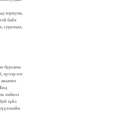
ад зориулж,
ртэй байх
х, суралцах,
ан бурханы
, зүгээр нэг
 аваачих
 Бид
 нь хийвэл
 буй зүйл
өрүүлэхийн