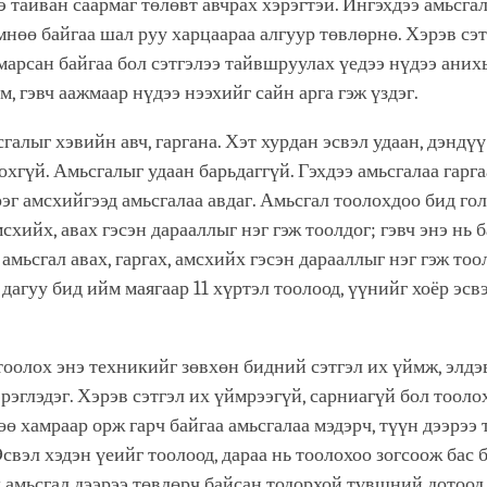
э тайван саармаг төлөвт авчрах хэрэгтэй. Ингэхдээ амьсгал
мнөө байгаа шал руу харцаараа алгуур төвлөрнө. Хэрэв сэт
марсан байгаа бол сэтгэлээ тайвшруулах үедээ нүдээ аних
м, гэвч аажмаар нүдээ нээхийг сайн арга гэж үздэг.
галыг хэвийн авч, гаргана. Хэт хурдан эсвэл удаан, дэндүү
охгүй. Амьсгалыг удаан барьдаггүй. Гэхдээ амьсгалаа гарга
рэг амсхийгээд амьсгалаа авдаг. Амьсгал тоолохдоо бид го
мсхийх, авах гэсэн дарааллыг нэг гэж тоолдог; гэвч энэ нь б
 амьсгал авах, гаргах, амсхийх гэсэн дарааллыг нэг гэж тоо
агуу бид ийм маягаар 11 хүртэл тоолоод, үүнийг хоёр эсв
тоолох энэ техникийг зөвхөн бидний сэтгэл их үймж, элдэ
эрэглэдэг. Хэрэв сэтгэл их үймрээгүй, сарниагүй бол тоол
өө хамраар орж гарч байгаа амьсгалаа мэдэрч, түүн дээрээ
Эсвэл хэдэн үеийг тоолоод, дараа нь тоолохоо зогсоож бас 
 амьсгал дээрээ төвлөрч байсан тодорхой түвшний дотоод