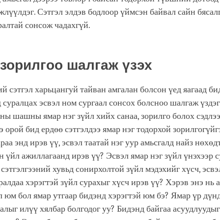
жлүүлдэг. Сэтгэл элдэв бодлоор үймсэн байвал сайн бясалг
алтай сонсож чадахгүй.
 зорилгоо шалгаж үзэх
й сэтгэл харьцангуй тайван амгалан болсон үед яагаад би
 суралцах эсвэл ном сургаал сонсох болсноо шалгаж үздэг
ны шашны ямар нэг зүйл хийх санаа, зорилго болох сэдлэ
э орой бид ердөө сэтгэлдээ ямар нэг тодорхой зорилгогүйг
раа энд ирэв үү, эсвэл таатай нэг уур амьсгалд найз нөхөд
 үйл ажиллагаанд ирэв үү? Эсвэл ямар нэг зүйл үнэхээр с
 сэтгэлгээний хувьд сонирхолтой зүйл мэдэхийг хүсч, эсвэ
алдаа хэрэгтэй зүйл сурахыг хүсч ирэв үү? Хэрэв энэ нь 
л юм бол ямар утгаар бидэнд хэрэгтэй юм бэ? Ямар үр дүнд
алыг илүү хялбар болгодог уу? Бидэнд байгаа асуудлуудыг