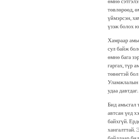
өмнө сэтгэлэ
төвлөрөөд, ө
үймэрсэн, хя
үзэж болох ю
Хамраар амьс
сул байж бол
өмнө бага зэ
гаргах, түр а
төвөгтэй бол
Уламжлалын д
удаа давтдаг.
Бид амьсгал 
автсан үед х
байхгүй. Ерд
хангалттай. 
байдлаар бид