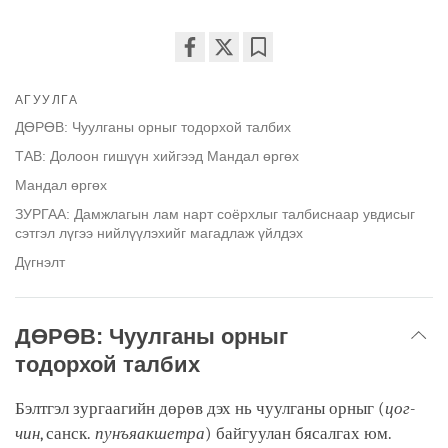
Share
Bookmark
on
АГУУЛГА
facebook
ДӨРӨВ: Чуулганы орныг тодорхой талбих
ТАВ: Долоон гишүүн хийгээд Мандал өргөх
Мандал өргөх
ЗУРГАА: Дамжлагын лам нарт соёрхлыг талбиснаар увдисыг
сэтгэл лүгээ нийлүүлэхийг магадлаж үйлдэх
Дүгнэлт
ДӨРӨВ: Чуулганы орныг
тодорхой талбих
Бэлтгэл зургаагийн дөрөв дэх нь чуулганы орныг (
цог-
чин
, санск.
пунъяакшетра
) байгуулан бясалгах юм.