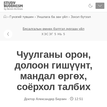
Close
Study
Buddhism
Home
›
Гүнзгий түвшин
›
Уншлага ба зан үйл
›
Зэхэл бүтээл
Бясалгалын өмнөх бэлтгэл зургаан үйл
ХЭСЭГ 5 НЬ 5
Чуулганы орон,
долоон гишүүнт,
мандал өргөх,
соёрхол талбих
Доктор Александер Берзин
12:51