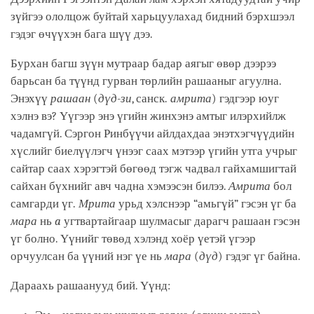
зүйгээ ололцож буйтай харьцуулахад бидний бэрхшээл
гэдэг өчүүхэн бага шүү дээ.
Бурхан багш зүүн мутраар бадар аягыг өвөр дээрээ
барьсан ба түүнд гурван төрлийн рашааныг агуулна.
Энэхүү
рашаан
(
дүд-зи
, санск.
амрита
) гэдгээр юуг
хэлнэ вэ? Үүгээр энэ үгийн жинхэнэ амтыг илэрхийлж
чадамгүй. Сэргон Ринбүүчи айлдахдаа энэтхэгчүүдийн
хүслийг биелүүлэгч үнээг саах мэтээр үгийн утга учрыг
сайтар саах хэрэгтэй бөгөөд тэгж чадвал гайхамшигтай
сайхан бүхнийг авч чадна хэмээсэн билээ.
Амрита
бол
самгарди үг.
Мрита
урьд хэлснээр “амьгүй” гэсэн үг ба
мара
нь
a
угтвартайгаар шулмасыг дарагч рашаан гэсэн
үг болно. Үүнийг төвөд хэлэнд хоёр үетэй үгээр
орчуулсан ба үүний нэг үе нь
мара
(
дүд
) гэдэг үг байна.
Дараахь рашаанууд бий. Үүнд: