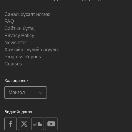
Санал, хүсэлт илгээх
FAQ
Cайтын бүтзц
Privacy Policy
Newsletter
Хамгийн сүүлийн агуулга
Progress Reports
Courses
Хэл өөрчлөх
Биднийг дагах
on
on
on
on
facebook
X
soundcloud
youtube