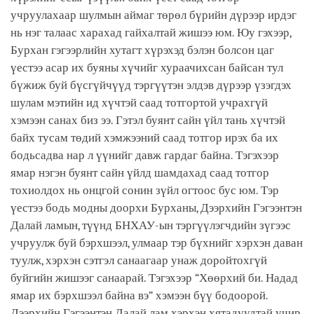
учруулахаар шулмын аймаг төрөл бүрийн дүрээр ирдэг
нь нэг талаас харахад гайхалтай жишээ юм. Юу гэхээр,
Бурхан гэгээрлийн хутагт хүрэхэд бэлэн болсон цаг
үестээ асар их буяны хүчийг хураачихсан байсан тул
бүжиж буй бүсгүйчүүд тэргүүтэн элдэв дүрээр үзэгдэх
шулам мэтийн ид хүчтэй саад тотгортой учрахгүй
хэмээн санах биз ээ. Гэтэл буянт сайн үйл тань хүчтэй
байх тусам төдий хэмжээний саад тотгор ирэх ба их
бодьсадва нар л үүнийг давж гардаг байна. Тэгэхээр
ямар нэгэн буянт сайн үйлд шамдахад саад тотгор
тохиолдох нь онцгой сонин зүйл огтоос бус юм. Тэр
үестээ бодь модны доорхи Бурханы, Дээрхийн Гэгээнтэн
Далай ламын, түүнд БНХАУ-ын тэргүүлэгчдийн зүгээс
учруулж буй бэрхшээл, улмаар тэр бүхнийг хэрхэн даван
туулж, хэрхэн сэтгэл санаагаар унаж доройтохгүй
буйгийн жишээг санаарай. Тэгэхээр “Хөөрхий би. Надад
ямар их бэрхшээл байна вэ” хэмээн бүү бодоорой.
Дээрхийн Гэгээнтэн Далай лам хэрхэн хятадуудтай учир