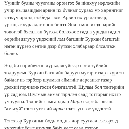
Үүнийг буяны чуулганы орон гэх ба ийнхүү нэрлэхийн
учир нь, цаашдын арвин их буяныг хураах үр хөрөнгийг
энэхүү оронд талбидаг юм. Арвин их үр дагавар,
ургацыг хураадаг орон билээ. Энд ч мөн ихэд нарийн
төвөгтэй бясалган бүтээж болохоос гадна урьдын адил
өөрийн язгуур үндэсний лам багшийг Бурхан багштай
нэгэн дүрээр сэнтий дээр бүтээн хялбараар бясалгаж
болно.
Энд би нарийвчлан дурьдалгүйгээр нэг л зүйлийг
тодруулъя. Бурхан багшийн баруун мутар газарт хүрсэн
байдаг нь тэрбээр шулмын аймгийг дарсаныг газар
дэлхий гэрчилнэ гэсэн бэлэгдэлтэй. Шулам бол тэнгэрийн
үр сад юм. Шулмын аймаг тэрчлэн саад тотгорыг ихээр
учруулна. Тэднийг самгардиар
Мара
гэдэг ба энэ нь
“амьгүй” гэсэн утгатай
мрта
гэдэг үгнээс үндэстэй.
Тэгэхээр Бурханыг бодь модны дор суугаад гэгээрэлд
хүрэхийг ёсыг үзүүлж байх үест саад тотгор