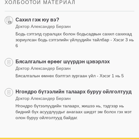
ХОЛБООТОЙ МАТЕРИАЛ
Сахил гэж юу вэ?
Доктор Александер Берзин
Бодь сэтгэлд суралцах болон бодьсадвын сахил сахихад
зориулсан бодь сэтгэлийн үйлүүдийн тайлбар - Хэсэг 3 нь
6
Бясалгалын өрөөг шүүрдэн цэвэрлэх
Доктор Александер Берзин
Бясалгалын өмнөх бэлтгэл зургаан үйл - Хэсэг 1 нь 5
Нгондро бүтээлийн талаарх буруу ойлголтууд
Доктор Александер Берзин
Нгондро бүтээлүүдийн талаарх, жишээ нь, тэдгээр нь
бидний бүх асуудлуудыг анагаах шидэт эм болох гэх мэт
олон буруу ойлголтууд байдаг.