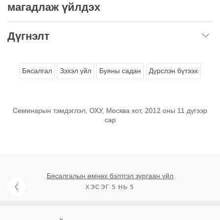
магадлаж үйлдэх
Дүгнэлт
Бясалгал
Зэхэл үйл
Буяны садан
Дүрслэн бүтээх
Семинарын тэмдэглэл, ОХУ, Москва хот, 2012 оны 11 дүгээр
сар
Бясалгалын өмнөх бэлтгэл зургаан үйл
ХЭСЭГ 5 НЬ 5