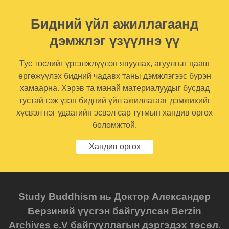
Бидний үйл ажиллагаанд
дэмжлэг үзүүлнэ үү
Тус төслийг үргэлжлүүлэн явуулах, агуулгыг цааш
өргөжүүлэх бидний чадавх таны дэмжлэгээс бүрэн
хамаарна. Хэрэв та манай материалуудыг бусдад
тустай гэж үзэн бидний үйл ажиллагааг дэмжихийг
хүсвэл нэг удаагийн эсвэл сар тутмын хандив өргөх
боломжтой.
Хандив өргөх
Study Buddhism нь Доктор Александер
Берзиний үүсгэн байгуулсан Berzin
Archives e.V байгууллагын дэргэдэх төсөл.