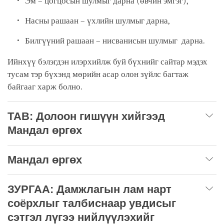
Эм – цогцосын шулмыг дарна (өвчин эмгэг),
Насны рашаан – үхлийн шулмыг дарна,
Билгүүний рашаан – нисванисын шулмыг дарна.
Ийнхүү бэлэгдэн илэрхийлж буй бүхнийг сайтар мэдэх
тусам тэр бүхэнд мөрийн асар олон зүйлс багтаж
байгааг харж болно.
ТАВ: Долоон гишүүн хийгээд
Мандал өргөх
Мандал өргөх
ЗУРГАА: Дамжлагын лам нарт
соёрхлыг талбиснаар увдисыг
сэтгэл лүгээ нийлүүлэхийг