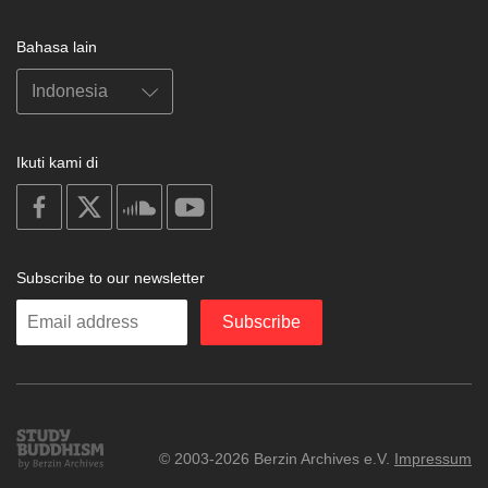
Bahasa lain
Ikuti kami di
on
on
on
on
facebook
X
soundcloud
youtube
Subscribe to our newsletter
Enter
Subscribe
your
email
Study
© 2003-2026 Berzin Archives e.V.
Impressum
Buddhism
Home