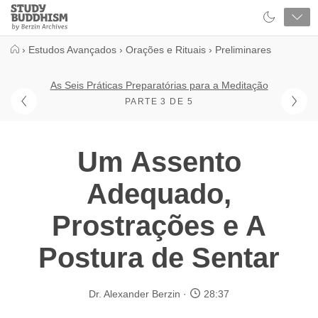
Close
Study
Buddhism
Home
›
Estudos Avançados
›
Orações e Rituais
›
Preliminares
As Seis Práticas Preparatórias para a Meditação
PARTE 3 DE 5
Um Assento
Adequado,
Prostrações e A
Postura de Sentar
Dr. Alexander Berzin
28:37