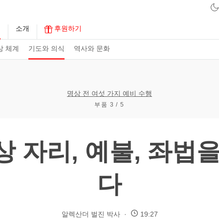
구
소개
후원하기
상 체계
기도와 의식
역사와 문화
명상 전 여섯 가지 예비 수행
부품 3 / 5
 자리, 예불, 좌법
다
알렉산더 벌진 박사
19:27