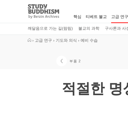
Close
Study
Buddhism
핵심
티베트 불교
고급 연
Home
깨달음으로 가는 길(람림)
불교의 과학
구사론과 사
›
고급 연구
›
기도와 의식
›
예비 수습
부품 2
적절한 명상