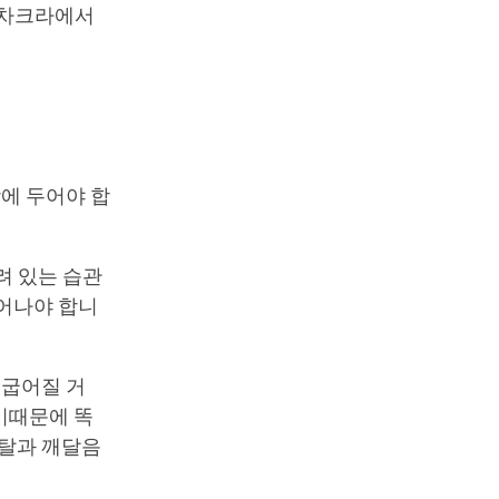
칼라차크라에서
땅에 두어야 합
려 있는 습관
일어나야 합니
 굽어질 거
않기때문에 똑
해탈과 깨달음