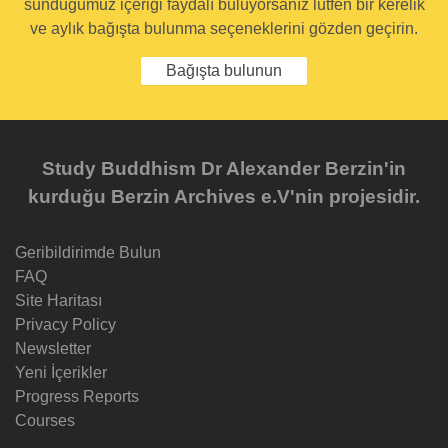
sunduğumuz içeriği faydalı buluyorsanız lütfen bir kerelik
ve aylık bağışta bulunma seçeneklerini gözden geçirin.
Bağışta bulunun
Study Buddhism Dr Alexander Berzin'in
kurduğu Berzin Archives e.V'nin projesidir.
Geribildirimde Bulun
FAQ
Site Haritası
Privacy Policy
Newsletter
Yeni İçerikler
Progress Reports
Courses