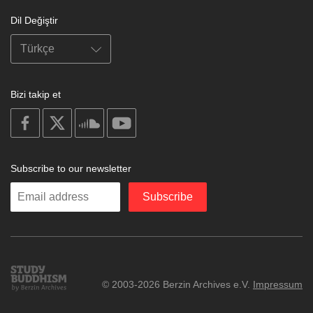
Dil Değiştir
Bizi takip et
on
on
on
on
facebook
X
soundcloud
youtube
Subscribe to our newsletter
Enter
Subscribe
your
email
Study
© 2003-2026 Berzin Archives e.V.
Impressum
Buddhism
Home