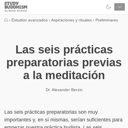
Close
Study
Buddhism
Home
›
Estudios avanzados
›
Aspiraciones y rituales
›
Preliminares
Las seis prácticas
preparatorias previas
a la meditación
Dr. Alexander Berzin
Las seis prácticas preparatorias son muy
importantes y, en sí mismas, serían suficientes para
empezar nuestra práctica budista. Las seis