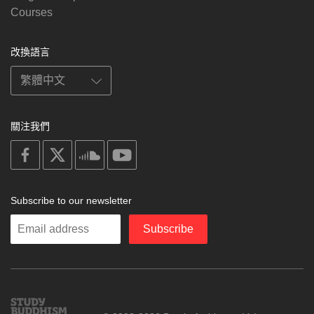
Courses
改換語言
關注我們
on
on
on
on
facebook
X
soundcloud
youtube
Subscribe to our newsletter
Enter
Subscribe
your
email
Study