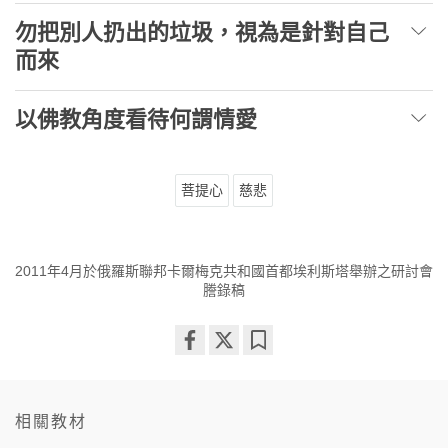
勿把別人扔出的垃圾，視為是針對自己
而來
以佛教角度看待何謂情愛
菩提心
慈悲
2011年4月於俄羅斯聯邦卡爾梅克共和國首都埃利斯塔舉辦之研討會
謄錄稿
Share
Bookmark
on
facebook
相關教材