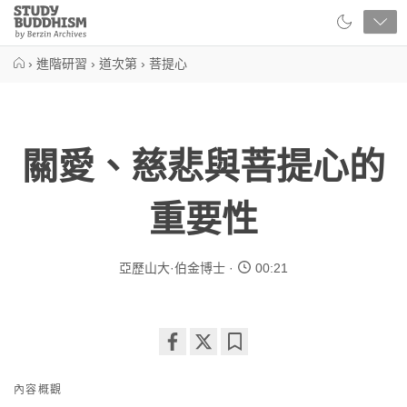
Close
Study
Buddhism
Home
›
進階研習
›
道次第
›
菩提心
關愛、慈悲與菩提心的
重要性
亞歷山大·伯金博士
00:21
Share
Bookmark
on
內容概觀