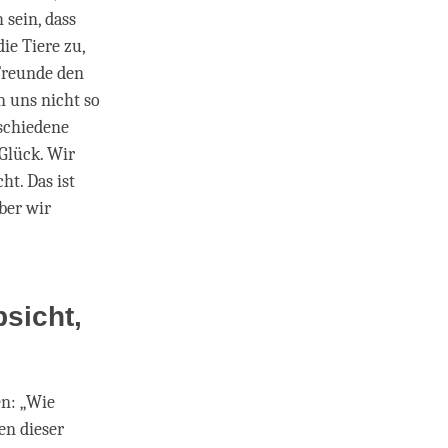
 sein, dass
ie Tiere zu,
 Freunde den
n uns nicht so
rschiedene
Glück. Wir
t. Das ist
Aber wir
sicht,
en: „Wie
en dieser