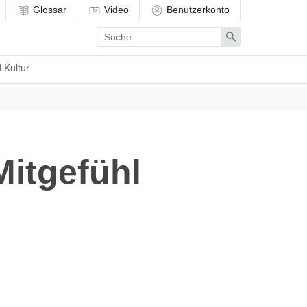
Glossar
Video
Benutzerkonto
Enter
Search
search
term
 Kultur
Mitgefühl