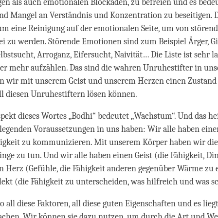
gen als auch emotionalen Blockaden, zu befreien und es bede
nd Mangel an Verständnis und Konzentration zu beseitigen. 
um eine Reinigung auf der emotionalen Seite, um von stören
i zu werden. Störende Emotionen sind zum Beispiel Ärger, Gi
lbstsucht, Arroganz, Eifersucht, Naivität… Die Liste ist sehr 
r mehr aufzählen. Das sind die wahren Unruhestifter in un
en wir mit unserem Geist und unserem Herzen einen Zustand 
ll diesen Unruhestiftern lösen können.
pekt dieses Wortes „Bodhi“ bedeutet „Wachstum“. Und das hei
dlegenden Voraussetzungen in uns haben: Wir alle haben eine
higkeit zu kommunizieren. Mit unserem Körper haben wir die
inge zu tun. Und wir alle haben einen Geist (die Fähigkeit, Di
in Herz (Gefühle, die Fähigkeit anderen gegenüber Wärme zu
lekt (die Fähigkeit zu unterscheiden, was hilfreich und was sc
 all diese Faktoren, all diese guten Eigenschaften und es lieg
chen. Wir können sie dazu nutzen, um durch die Art und We