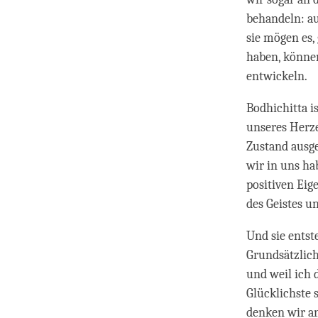
behandeln: au
sie mögen es,
haben, können
entwickeln.
Bodhichitta i
unseres Herzen
Zustand ausger
wir in uns ha
positiven Eig
des Geistes u
Und sie entst
Grundsätzlich
und weil ich 
Glücklichste 
denken wir an