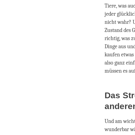
Tiere, was au
jeder glückli
nicht wahr? U
Zustand des G
richtig, was 
Dinge aus un
kaufen etwas 
also ganz ein
müssen es auf
Das Str
andere
Und am wichti
wunderbar wär