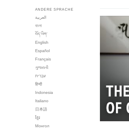
ANDERE SPRACHE
العربية
বাংলা
བོད་ཡིག་
English
Español
Français
ગુજરાતી
हिन्दी
Indonesia
Italiano
日本語
ខ្មែរ
Монгол