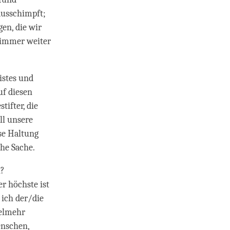
ausschimpft;
en, die wir
 immer weiter
istes und
uf diesen
tifter, die
ll unsere
se Haltung
che Sache.
n?
r höchste ist
 ich der/die
ielmehr
enschen,