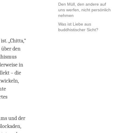
Den Müll, den andere auf
uns werfen, nicht persönlich
nehmen
Was ist Liebe aus
buddhistischer Sicht?
st. „Chitta,“
s über den
ddhismus
lerweise in
lekt – die
twickeln,
mte
rtes
ums und der
Blockaden,