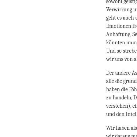
sowohl geisti
Verwirrung u
geht es auch 
Emotionen fre
Anhaftung, Se
könnten imme
Und so streb
wir uns von a
Der andere As
alle die grun
haben die Fä
zu handeln, D
verstehen), e
und den Intel
Wir haben also
wir daraus ma