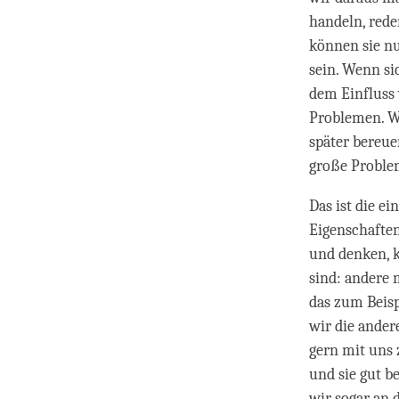
handeln, rede
können sie n
sein. Wenn s
dem Einfluss 
Problemen. We
später bereue
große Problem
Das ist die e
Eigenschaften
und denken, k
sind: andere
das zum Beis
wir die ander
gern mit uns
und sie gut b
wir sogar an 