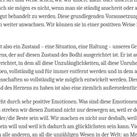
ch sie mögen es nicht, wenn man sie ständig anschreit oder 
 gut behandelt zu werden. Diese grundlegenden Voraussetzung
 weiter anwachsen. Wir können sie in einer positiven Weise
st also ein Zustand – eine Situation, eine Haltung – unseres Ge
s, der auf diesen Zustand des Bodhi ausgerichtet ist. Er ist a
ichtet, in dem all diese Unzulänglichkeiten, all diese Unruhes
ben, vollständig und für immer entfernt werden und in dem a
enschaften so vollständig wie möglich entwickelt werden. Die
nd des Herzens zu haben ist also eine ziemlich außerordentli
eht durch sehr positive Emotionen. Was sind diese Emotione
 streben wir diesen Zustand nicht nur deswegen an, weil er de
der/die Beste sein will. Wir machen es nicht nur deshalb, weil
sein will und weil ich dadurch am glücklichsten sein kann. V
 alle anderen, an all die unzähligen Wesen in der Welt: an M