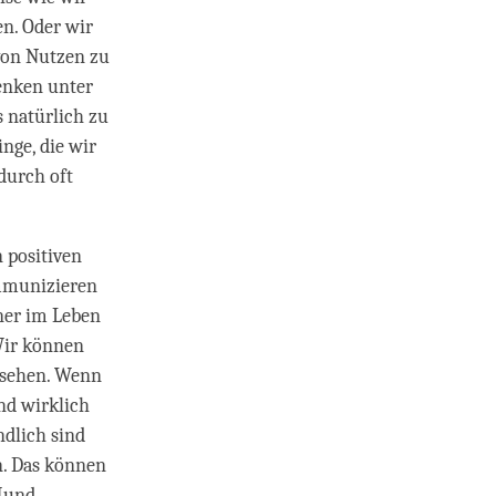
en. Oder wir
von Nutzen zu
enken unter
 natürlich zu
nge, die wir
durch oft
n positiven
ommunizieren
ner im Leben
Wir können
 sehen. Wenn
nd wirklich
dlich sind
n. Das können
 Hund