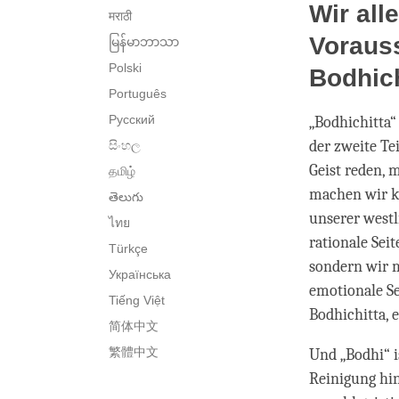
Wir all
मराठी
Voraus
မြန်မာဘာသာ
Polski
Bodhich
Português
Русский
„Bodhichitta“ 
der zweite Te
සිංහල
Geist reden, 
தமிழ்
machen wir ke
తెలుగు
unserer westl
ไทย
rationale Sei
Türkçe
sondern wir 
Українська
emotionale Se
Tiếng Việt
Bodhichitta, 
简体中文
繁體中文
Und „Bodhi“ i
Reinigung hin