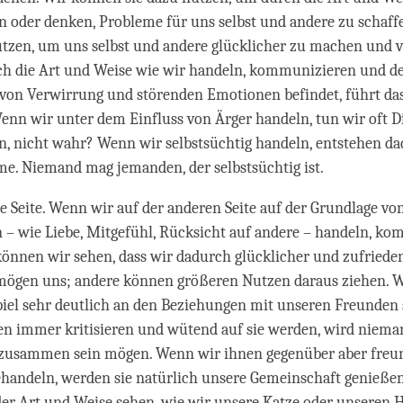
n oder denken, Probleme für uns selbst und andere zu schaff
utzen, um uns selbst und andere glücklicher zu machen und 
ich die Art und Weise wie wir handeln, kommunizieren und d
von Verwirrung und störenden Emotionen befindet, führt das
nn wir unter dem Einfluss von Ärger handeln, tun wir oft Di
n, nicht wahr? Wenn wir selbstsüchtig handeln, entstehen da
e. Niemand mag jemanden, der selbstsüchtig ist.
ine Seite. Wenn wir auf der anderen Seite auf der Grundlage vo
 – wie Liebe, Mitgefühl, Rücksicht auf andere – handeln, k
önnen wir sehen, dass wir dadurch glücklicher und zufriede
 mögen uns; andere können größeren Nutzen daraus ziehen. 
piel sehr deutlich an den Beziehungen mit unseren Freunden
en immer kritisieren und wütend auf sie werden, wird niema
 zusammen sein mögen. Wenn wir ihnen gegenüber aber freun
ehandeln, werden sie natürlich unsere Gemeinschaft genieße
der Art und Weise sehen, wie wir unsere Katze oder unseren