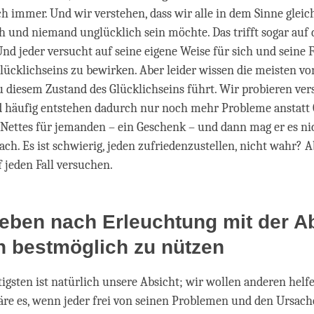
ch immer. Und wir verstehen, dass wir alle in dem Sinne gleich
ch und niemand unglücklich sein möchte. Das trifft sogar auf d
nd jeder versucht auf seine eigene Weise für sich und seine
lücklichseins zu bewirken. Aber leider wissen die meisten vo
zu diesem Zustand des Glücklichseins führt. Wir probieren ve
d häufig entstehen dadurch nur noch mehr Probleme anstatt 
Nettes für jemanden – ein Geschenk – und dann mag er es nich
fach. Es ist schwierig, jeden zufriedenzustellen, nicht wahr? 
 jeden Fall versuchen.
eben nach Erleuchtung mit der Ab
n bestmöglich zu nützen
gsten ist natürlich unsere Absicht; wir wollen anderen helf
e es, wenn jeder frei von seinen Problemen und den Ursach