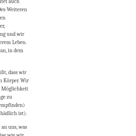
utet auch
Des Weiteren
den
er,
lang und wir
serem Leben.
an, in dem
ßt, dass wir
n Körper. Wir
 Möglichkeit
nge zu
 empfinden)
hädlich ist).
t an uns, was
ise wie wir