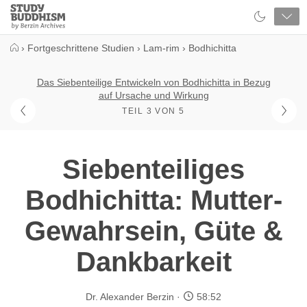
Close
Study
Buddhism
Home
›
Fortgeschrittene Studien
›
Lam-rim
›
Bodhichitta
Das Siebenteilige Entwickeln von Bodhichitta in Bezug
auf Ursache und Wirkung
TEIL 3 VON 5
Siebenteiliges
Bodhichitta: Mutter-
Gewahrsein, Güte &
Dankbarkeit
Dr. Alexander Berzin
58:52