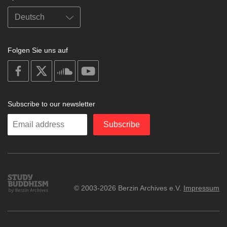
Folgen Sie uns auf
on
on
on
on
facebook
X
soundcloud
youtube
Subscribe to our newsletter
Enter
Subscribe
your
email
Study
© 2003-2026 Berzin Archives e.V.
Impressum
Buddhism
Home