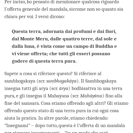
Per inciso, ho pensato di menzionare qualcosa riguardo
l’offerta generale del mandala, siccome non so quanto sia
chiara per voi. I versi dicono:
Questa terra, adornata dai profumi e dai fiori,
dal Monte Meru, dalle quattro terre, dal sole e
dalla luna, è vista come un campo di Buddha e
vi viene offerta; che tutti gli esseri possano
godere di questa terra pura.
Sapete a cosa si riferisce questo? Si riferisce al
sambhogakaya (scr.
saṃbhogakāya
). Il Sambhogakaya
insegna tutti gli arya (scr.
ārya
) bodhisattva in una terra
pura, e gli insegna il Mahayana (scr.
Mahāyāna
) fino alla
fine del samsara. Cosa stiamo offrendo agli altri? Gli stiamo
offrendo questo stato di una terra pura in cui ogni cosa
aiuta la pratica. In altre parole, stiamo chiedendo:
“Insegnami” – dopo tutto, questa è l’offerta di un mandala
per ricevere insegnamenti – “in un modo che sarà