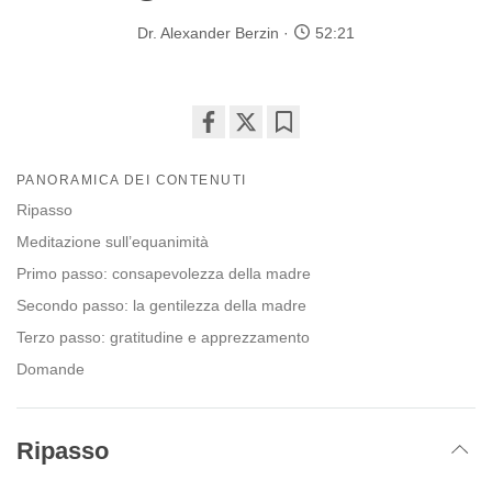
Dr. Alexander Berzin
52:21
Share
Bookmark
on
PANORAMICA DEI CONTENUTI
facebook
Ripasso
Meditazione sull’equanimità
Primo passo: consapevolezza della madre
Secondo passo: la gentilezza della madre
Terzo passo: gratitudine e apprezzamento
Domande
Ripasso