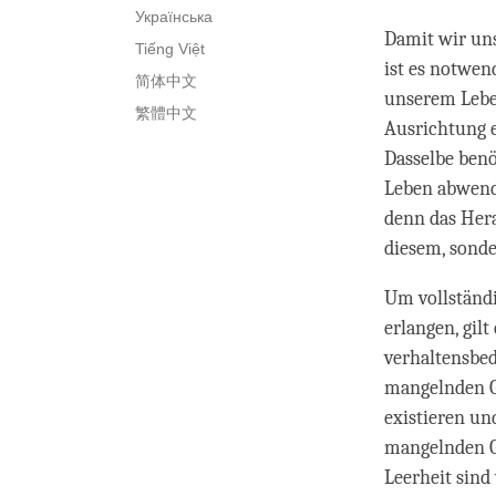
Українська
Damit wir un
Tiếng Việt
ist es notwen
简体中文
unserem Leben
繁體中文
Ausrichtung 
Dasselbe benö
Leben abwend
denn das Hera
diesem, sonde
Um vollständi
erlangen, gil
verhaltensbe
mangelnden Ge
existieren u
mangelnden Ge
Leerheit sind