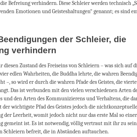
 die Befreiung verhindern. Diese Schleier werden technisch „S
renden Emotionen und Geisteshaltungen“ genannt; es sind e
eendigungen der Schleier, die
ung verhindern
r diesen Zustand des Freiseins von Schleiern – was sich auf di
vier edlen Wahrheiten, die Buddha lehrte, die wahren Beendi
eht –, so wird er durch die wahren Pfade des Geistes, die vierte
angt. Das ist verbunden mit den vielen verschiedenen Arten d
s und den Arten des Kommunizierens und Verhaltens, die dar
st der wichtigste Pfad des Geistes jedoch die nichtkonzeptuell
er Leerheit, womit jedoch nicht nur das erste Mal so einer
emeint ist. Es ist notwendig, völlig vertraut mit ihr zu sein,
n Schleiern befreit, die in Abständen auftauchen.