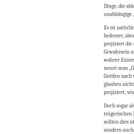
Dinge, die ab
unabhängige „
Es ist natürl
bedeutet, abe
projiziert di
Gewahrsein un
wahrer Existe
nennt man „Gr
Greifen nach 
glauben nicht
projiziert; w
Doch sogar al
trügerischen 
sollten dies 
sondern auch 