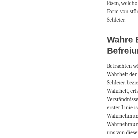
lösen, welche
Form von stö
Schleier.
Wahre B
Befrei
Betrachten wi
Wahrheit der 
Schleier, bezi
Wahrheit, erl
Verständnisse
erster Linie i
Wahrnehmung d
Wahrnehmung g
uns von diese