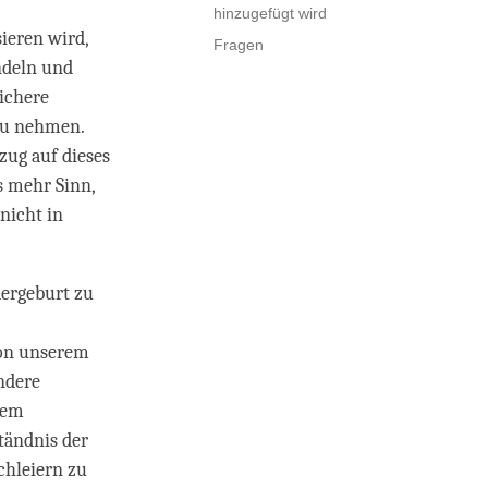
hinzugefügt wird
ieren wird,
Fragen
andeln und
ichere
zu nehmen.
zug auf dieses
 mehr Sinn,
nicht in
dergeburt zu
von unserem
ndere
rem
tändnis der
chleiern zu