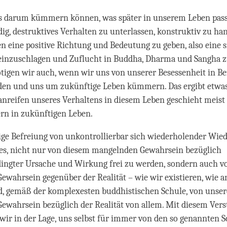
s darum kümmern können, was später in unserem Leben pass
dig, destruktives Verhalten zu unterlassen, konstruktiv zu h
 eine positive Richtung und Bedeutung zu geben, also eine s
einzuschlagen und Zuflucht in Buddha, Dharma und Sangha 
tigen wir auch, wenn wir uns von unserer Besessenheit in Be
en und uns um zukünftige Leben kümmern. Das ergibt etwas
nreifen unseres Verhaltens in diesem Leben geschieht meist 
rn in zukünftigen Leben.
ge Befreiung von unkontrollierbar sich wiederholender Wie
t es, nicht nur von diesem mangelnden Gewahrsein bezüglich
dingter Ursache und Wirkung frei zu werden, sondern auch 
wahrsein gegenüber der Realität – wie wir existieren, wie a
nd, gemäß der komplexesten buddhistischen Schule, von unse
wahrsein bezüglich der Realität von allem. Mit diesem Vers
 wir in der Lage, uns selbst für immer von den so genannten S