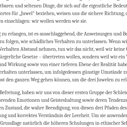
stbaren und seltenen Dinge, die sich auf die eigentliche Bedeu
ortes für „Juwel“ beziehen, weisen uns die sichere Richtung, d
 einschlagen: wir wollen werden wie sie.
zu erlangen, ist es ausschlaggebend, die Anweisungen und 
u folgen, wie schädliches Verhalten zu unterlassen. Wenn wi
erhalten Abstand nehmen, tun wir das nicht, weil wir keine 
bürgerliche Gesetze – übertreten wollen, sondern weil wir ein
nd Wirkung sowie von einer tieferen Ebene der Realität hab
Verhalten unterlassen, um infolgedessen günstige Umstände
bst den ganzen Weg gehen können, um die drei Juwelen zu er
Befreiung, haben wir uns von dieser ersten Gruppe der Schleie
törenden Emotionen und Geisteshaltung sowie deren Tendenze
en Zustand, die wahre Beendigung, von diesen drei Pfaden des 
ung und korrektes Verständnis der Leerheit. Um sie anwende
 Grundlage natürlich die höheren Schulungen in ethischer Sel