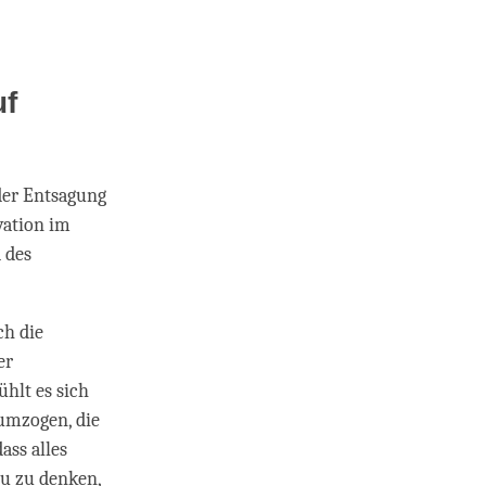
uf
 der Entsagung
vation im
 des
ch die
er
ühlt es sich
 umzogen, die
ass alles
zu zu denken,