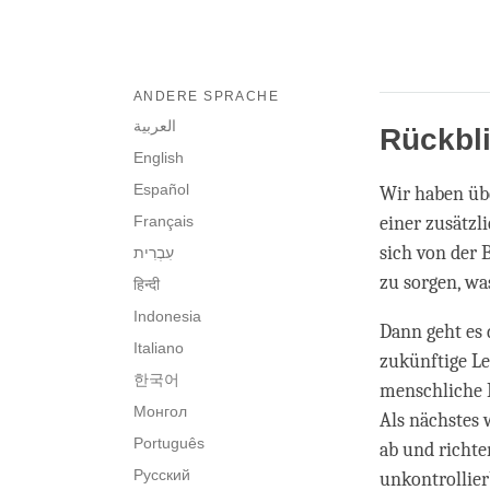
ANDERE SPRACHE
العربية
Rückbl
English
Español
Wir haben übe
Français
einer zusätzli
sich von der
zu sorgen, wa
हिन्दी
Indonesia
Dann geht es 
Italiano
zukünftige Le
한국어
menschliche L
Монгол
Als nächstes 
Português
ab und richte
Русский
unkontrollier