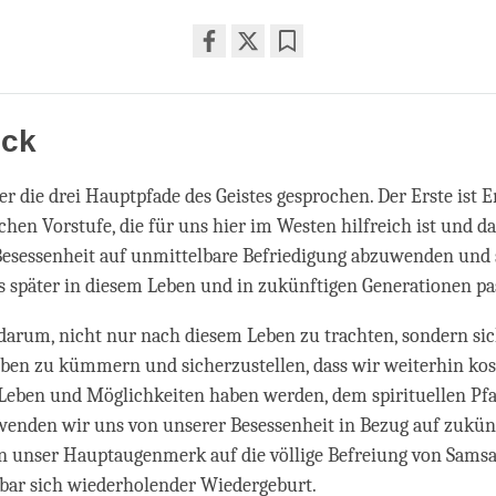
Share
Bookmark
on
facebook
ick
r die drei Hauptpfade des Geistes gesprochen. Der Erste ist 
chen Vorstufe, die für uns hier im Westen hilfreich ist und da
 Besessenheit auf unmittelbare Befriedigung abzuwenden und
s später in diesem Leben und in zukünftigen Generationen pa
darum, nicht nur nach diesem Leben zu trachten, sondern si
ben zu kümmern und sicherzustellen, dass wir weiterhin kos
eben und Möglichkeiten haben werden, dem spirituellen Pfad
wenden wir uns von unserer Besessenheit in Bezug auf zukün
n unser Hauptaugenmerk auf die völlige Befreiung von Samsa
bar sich wiederholender Wiedergeburt.