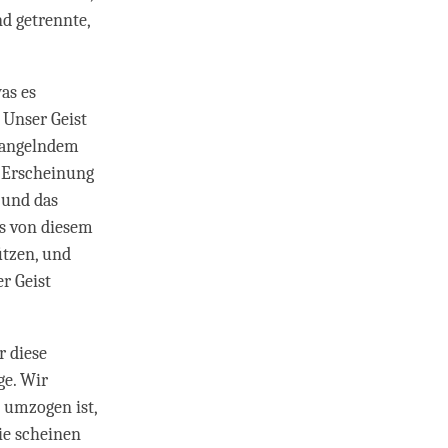
d getrennte,
as es
 Unser Geist
 mangelndem
r Erscheinung
 und das
ns von diesem
ützen, und
r Geist
r diese
ge. Wir
e umzogen ist,
Sie scheinen