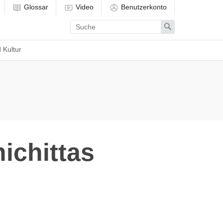
Glossar
Video
Benutzerkonto
Enter
Search
search
term
 Kultur
hichittas