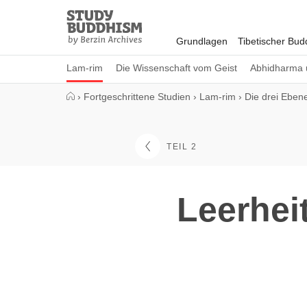
Close
Study
Buddhism
Grundlagen
Tibetischer Bu
Home
Lam-rim
Die Wissenschaft vom Geist
Abhidharma 
›
Fortgeschrittene Studien
›
Lam-rim
›
Die drei Eben
TEIL 2
Leerheit