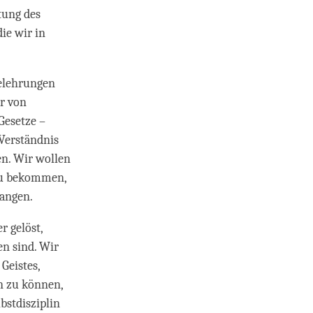
tung des
ie wir in
Belehrungen
r von
Gesetze –
 Verständnis
en. Wir wollen
 zu bekommen,
langen.
r gelöst,
n sind. Wir
Geistes,
n zu können,
bstdisziplin