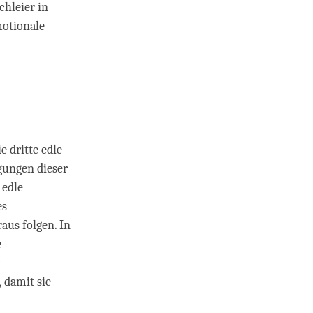
chleier in
motionale
e dritte edle
gungen dieser
 edle
es
aus folgen. In
e
 damit sie