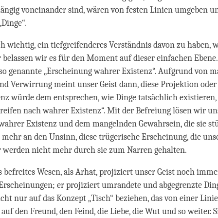
hängig voneinander sind, wären von festen Linien umgeben un
Dinge“.
ich wichtig, ein tiefgreifenderes Verständnis davon zu haben, w
r belassen wir es für den Moment auf dieser einfachen Ebene.
e so genannte „Erscheinung wahrer Existenz“. Aufgrund von
d Verwirrung meint unser Geist dann, diese Projektion ode
nz würde dem entsprechen, wie Dinge tatsächlich existieren,
eifen nach wahrer Existenz“. Mit der Befreiung lösen wir u
wahrer Existenz und dem mangelnden Gewahrsein, die sie st
 mehr an den Unsinn, diese trügerische Erscheinung, die unse
ir werden nicht mehr durch sie zum Narren gehalten.
s befreites Wesen, als Arhat, projiziert unser Geist noch imme
Erscheinungen; er projiziert umrandete und abgegrenzte Din
nicht nur auf das Konzept „Tisch“ beziehen, das von einer Lini
auf den Freund, den Feind, die Liebe, die Wut und so weiter. 