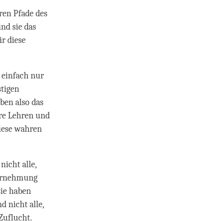
ren Pfade des
nd sie das
r diese
 einfach nur
stigen
aben also das
hre Lehren und
diese wahren
nicht alle,
ahrnehmung
sie haben
 nicht alle,
Zuflucht.