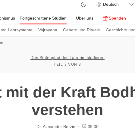
ddhismus
Fortgeschrittene Studien
Über uns
Spenden
und Lehrsysteme
Vajrayana
Gebete und Rituale
Geschichte und
en
Den Stufenpfad des Lam-rim studieren
TEIL 3 VON 3
 mit der Kraft Bod
verstehen
Dr. Alexander Berzin
39:00