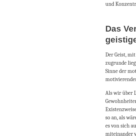
und Konzentr
Das Ver
geisti
Der Geist, mit
zugrunde lieg
Sinne der mot
motivierenden
Als wir über L
Gewohnheiten
Existenzweise
so an, als wär
es von sich a
miteinander v