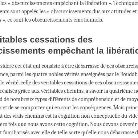
 les « obscurcissements empêchant la libération ». Technique
nts sont appelés les « obscurcissements dus aux attitudes e
s », ce sont les obscurcissements émotionnels.
itables cessations des
issements empêchant la libérati
idère cet état qui consiste à être débarrassé de ces obscurci
ence, parmi les quatre nobles vérités enseignées par le Bouddha
e vérité, celle des véritables cessations de ces obscurcisseme
réalisés grâce aux véritables chemins, à savoir la quatrième no
d de nombreux types différents de compréhension et de moy
t de se comporter qui en sont les conséquences. Mais princ
t des vrais chemins est la cognition non conceptuelle du vide
ière fois que nous avons cette cognition. Nous devons devenir
amiliarisés avec elle de telle sorte qu’elle nous débarrasse d