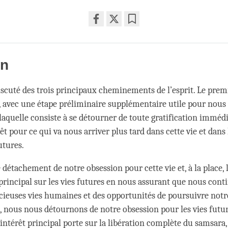
Share
Bookmark
on
facebook
on
scuté des trois principaux cheminements de l’esprit. Le premi
avec une étape préliminaire supplémentaire utile pour nous
laquelle consiste à se détourner de toute gratification immédi
êt pour ce qui va nous arriver plus tard dans cette vie et dans 
utures.
 détachement de notre obsession pour cette vie et, à la place, 
 principal sur les vies futures en nous assurant que nous con
écieuses vies humaines et des opportunités de poursuivre not
s, nous nous détournons de notre obsession pour les vies future
 intérêt principal porte sur la libération complète du samsara, 