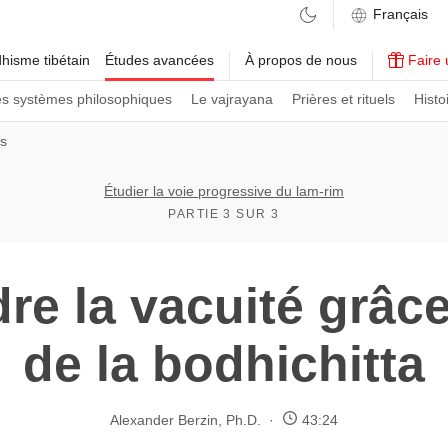
hisme tibétain
Études avancées
À propos de nous
Faire 
es systèmes philosophiques
Le vajrayana
Prières et rituels
Histo
ns
Étudier la voie progressive du lam-rim
PARTIE 3 SUR 3
e la vacuité grâce 
de la bodhichitta
Alexander Berzin, Ph.D.
43:24