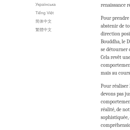
Українська
renaissance r
Tiếng Việt
Pour prendre 
简体中文
abstenir de t
繁體中文
direction posi
Bouddha, le D
se détourner d
Cela revêt une
comportement 
mais au cours
Pour réaliser
devons pas ju
comportementa
réalité, de no
sophistiquée, 
compréhension