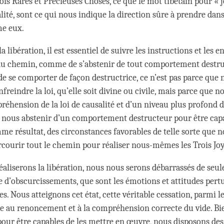
ois Rares et Précieuses Choses, ce que le mot tibétain pour « 
alité, sont ce qui nous indique la direction sûre à prendre dans
me eux.
la libération, il est essentiel de suivre les instructions et les
du chemin, comme de s’abstenir de tout comportement destr
 de se comporter de façon destructrice, ce n’est pas parce que
freindre la loi, qu’elle soit divine ou civile, mais parce que 
éhension de la loi de causalité et d’un niveau plus profond de
 nous abstenir d’un comportement destructeur pour être cap
mme résultat, des circonstances favorables de telle sorte que 
courir tout le chemin pour réaliser nous-mêmes les Trois Jo
aliserons la libération, nous nous serons débarrassés de seu
e d’obscurcissements, que sont les émotions et attitudes pertu
s. Nous atteignons cet état, cette véritable cessation, parmi le
e au renoncement et à la compréhension correcte du vide. Bi
ur être capables de les mettre en œuvre, nous disposons des