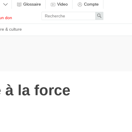
Glossaire
Video
Compte
Enter
Search
un don
search
term
ire & culture
à la force