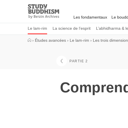
Close
Study
Buddhism
Les fondamentaux
Le boudd
Home
Le lam-rim
La science de l’esprit
L’abhidharma & l
›
Études avancées
›
Le lam-rim
›
Les trois dimensio
PARTIE 2
Comprendr