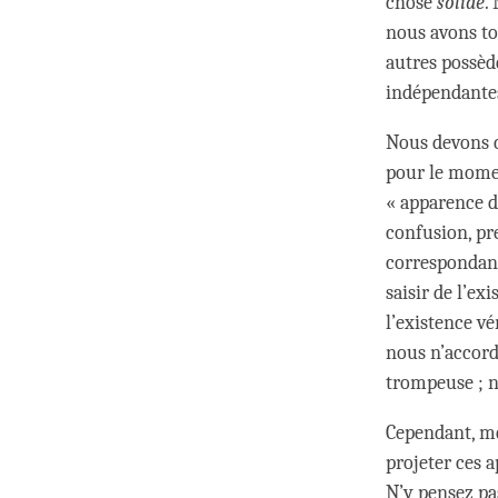
chose
solide
.
nous avons to
autres possède
indépendante
Nous devons c
pour le moment
« apparence d’
confusion, pr
correspondant 
saisir de l’ex
l’existence vé
nous n’accordo
trompeuse ; n
Cependant, mê
projeter ces 
N’y pensez pa