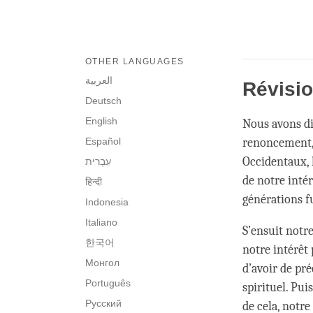
OTHER LANGUAGES
العربية
Révisi
Deutsch
English
Nous avons di
Español
renoncement, 
Occidentaux, 
de notre intér
हिन्दी
générations f
Indonesia
Italiano
S’ensuit notre
한국어
notre intérêt
Монгол
d’avoir de pr
Português
spirituel. Pui
Русский
de cela, notre