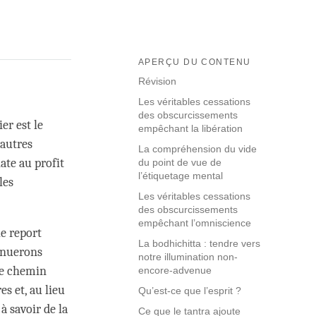
APERÇU DU CONTENU
Révision
Les véritables cessations
des obscurcissements
er est le
empêchant la libération
 autres
La compréhension du vide
ate au profit
du point de vue de
l’étiquetage mental
les
Les véritables cessations
des obscurcissements
empêchant l’omniscience
le report
La bodhichitta : tendre vers
tinuerons
notre illumination non-
re chemin
encore-advenue
s et, au lieu
Qu’est-ce que l’esprit ?
à savoir de la
Ce que le tantra ajoute