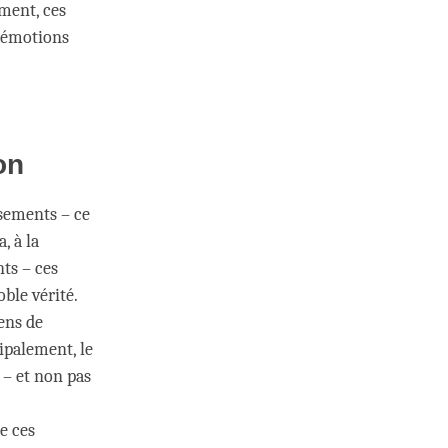
ment, ces
t émotions
on
ssements – ce
, à la
nts – ces
ble vérité.
ens de
ipalement, le
 – et non pas
e ces