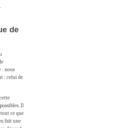
.
ue de
du
le
e : nous
t : celui de
cette
ossibles. Il
 tout ce que
n fait une