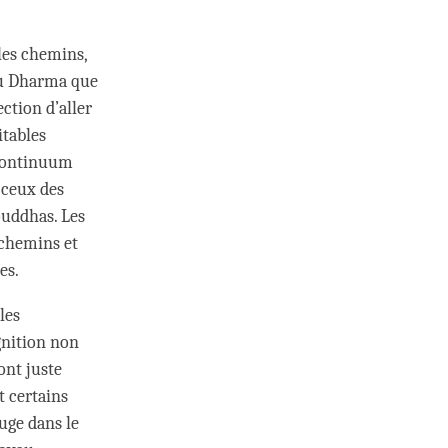
bles chemins,
 du Dharma que
ction d’aller
itables
n continuum
 ceux des
ouddhas. Les
 chemins et
es.
les
ognition non
ont juste
t certains
fuge dans le