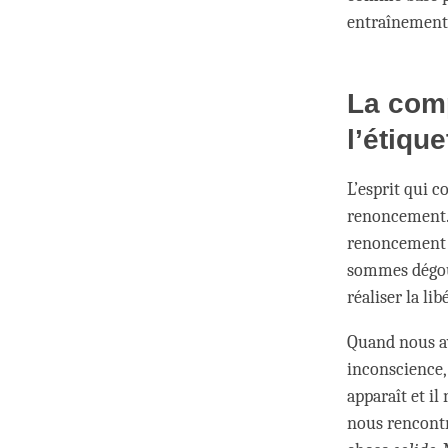
entraînements
La comp
l’étiqu
L’esprit qui c
renoncement. 
renoncement e
sommes dégoûté
réaliser la lib
Quand nous av
inconscience,
apparaît et il
nous rencontr