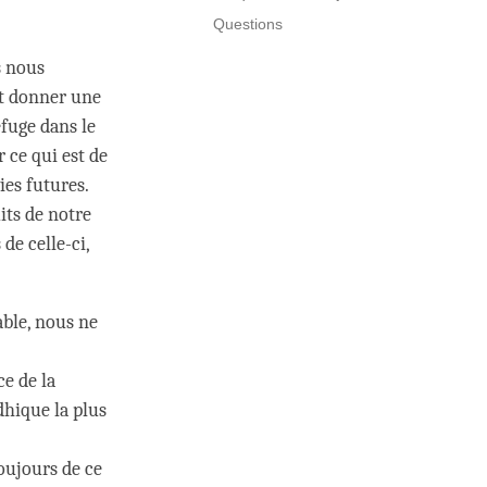
Questions
s nous
et donner une
efuge dans le
 ce qui est de
ies futures.
its de notre
de celle-ci,
able, nous ne
e de la
dhique la plus
oujours de ce