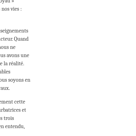
joyau »
 nos vies :
 enseignements
ucteur. Quand
 nous ne
nous avons une
 la réalité.
ables
nous soyons en
yaux.
lement cette
rbatrices et
s trois
en entendu,