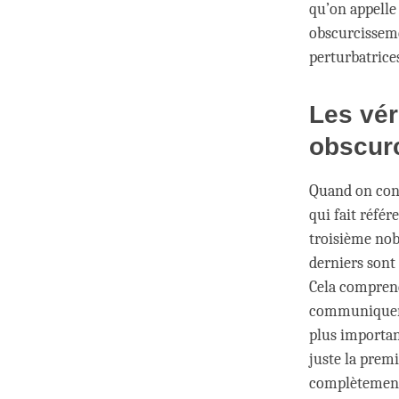
qu’on appelle
obscurcisseme
perturbatrice
Les vér
obscurc
Quand on cons
qui fait référ
troisième nobl
derniers sont 
Cela compren
communiquer e
plus importan
juste la prem
complètement f