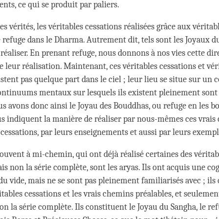
ts, ce qui se produit par paliers.
s vérités, les véritables cessations réalisées grâce aux vérita
e refuge dans le Dharma. Autrement dit, tels sont les Joyaux
réaliser. En prenant refuge, nous donnons à nos vies cette dire
e leur réalisation. Maintenant, ces véritables cessations et vér
stent pas quelque part dans le ciel ; leur lieu se situe sur u
ontinuums mentaux sur lesquels ils existent pleinement sont
s avons donc ainsi le Joyau des Bouddhas, ou refuge en les b
 indiquent la manière de réaliser par nous-mêmes ces vrais
 cessations, par leurs enseignements et aussi par leurs exempl
ouvent à mi-chemin, qui ont déjà réalisé certaines des véritab
is non la série complète, sont les aryas. Ils ont acquis une c
u vide, mais ne se sont pas pleinement familiarisés avec ; ils 
ritables cessations et les vrais chemins préalables, et seulemen
on la série complète. Ils constituent le Joyau du Sangha, le re