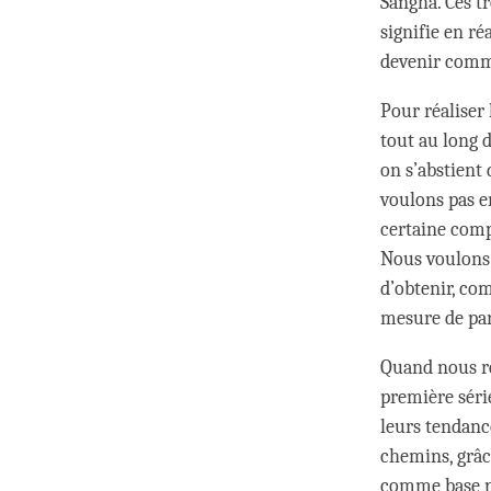
Sangha. Ces tr
signifie en ré
devenir com
Pour réaliser 
tout au long 
on s’abstient
voulons pas en
certaine compr
Nous voulons
d’obtenir, co
mesure de par
Quand nous ré
première séri
leurs tendance
chemins, grâc
comme base po