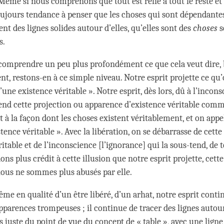
 Même si nous comprenons que tout est relié à tout le reste et
ujours tendance à penser que les choses qui sont dépendantes
nt des lignes solides autour d’elles, qu’elles sont des
choses
s
s.
omprendre un peu plus profondément ce que cela veut dire, b
, restons-en à ce simple niveau. Notre esprit projette ce qu’o
une existence véritable ». Notre esprit, dès lors, dû à l’inconsc
end cette projection ou apparence d’existence véritable com
à la façon dont les choses existent véritablement, et on appel
istence véritable ». Avec la libération, on se débarrasse de cette 
ritable et de l’inconscience [l’ignorance] qui la sous-tend, de t
ns plus crédit à cette illusion que notre esprit projette, cett
ous ne sommes plus abusés par elle.
me en qualité d’un être libéré, d’un arhat, notre esprit conti
apparences trompeuses ; il continue de tracer des lignes autou
s juste du point de vue du concept de « table », avec une lign